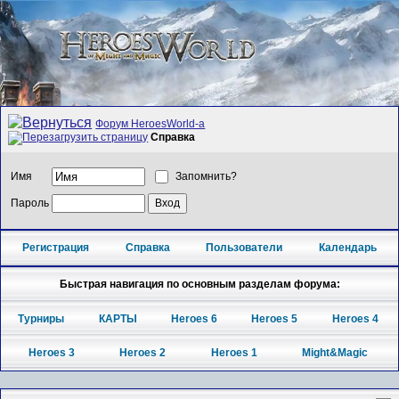
Форум HeroesWorld-а
Справка
Имя
Запомнить?
Пароль
Регистрация
Справка
Пользователи
Календарь
Быстрая навигация по основным разделам форума:
Турниры
КАРТЫ
Heroes 6
Heroes 5
Heroes 4
Heroes 3
Heroes 2
Heroes 1
Might&Magic