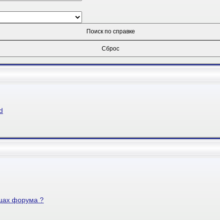
d
ицах форума ?