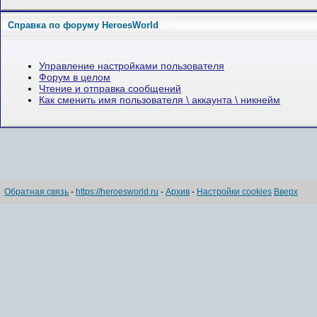
Справка по форуму HeroesWorld
Управление настройками пользователя
Форум в целом
Чтение и отправка сообщений
Как сменить имя пользователя \ аккаунта \ никнейм
Обратная связь
-
https://heroesworld.ru
-
Архив
-
Настройки cookies
Вверх