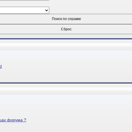
d
ицах форума ?