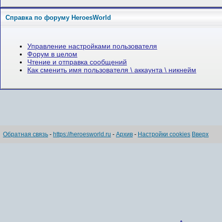
Справка по форуму HeroesWorld
Управление настройками пользователя
Форум в целом
Чтение и отправка сообщений
Как сменить имя пользователя \ аккаунта \ никнейм
Обратная связь
-
https://heroesworld.ru
-
Архив
-
Настройки cookies
Вверх