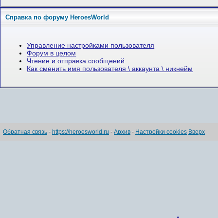
Справка по форуму HeroesWorld
Управление настройками пользователя
Форум в целом
Чтение и отправка сообщений
Как сменить имя пользователя \ аккаунта \ никнейм
Обратная связь
-
https://heroesworld.ru
-
Архив
-
Настройки cookies
Вверх