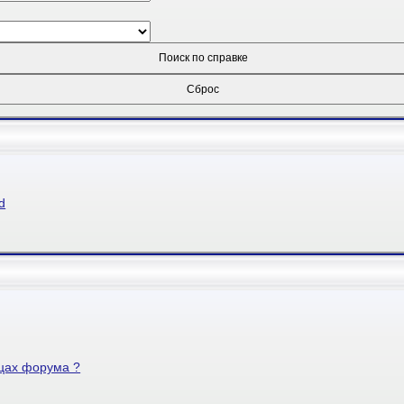
d
ицах форума ?