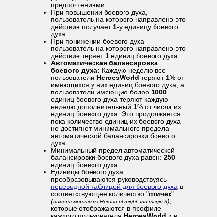
предпочтениями
При повышении боевого духа,
пользователь на которого направлено это
действие получает
1
-у единицу боевого
духа.
При понижении боевого духа
пользователь на которого направлено это
действие теряет
1
единиц боевого духа.
Автоматическая балансировка
боевого духа:
Каждую неделю все
пользователи
HeroesWorld
теряют
1
% от
имеющихся у них единиц боевого духа, а
пользователи имеющие более
1000
единиц боевого духа теряют каждую
неделю дополнительный
1
% от числа их
единиц боевого духа. Это продолжается
пока количество единиц их боевого духа
не достигнет минимального предела
автоматической балансировки боевого
духа.
Минимальный предел автоматической
балансировки боевого духа равен:
250
единиц боевого духа
Единицы боевого духа
преобразовываются руководствуясь
переводной таблицей для боевого духа
в
соответствующее количество "
птичек
"
(
)
,
символ морали из Heroes of might and magic 3
которые отображаются в профиле
каждого пользователя
HeroesWorld
и в