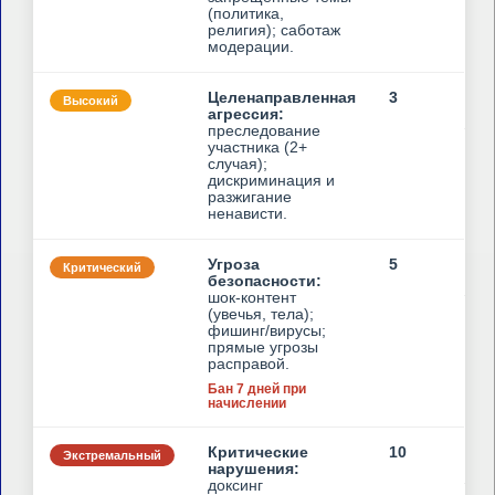
(политика,
религия); саботаж
модерации.
Целенаправленная
3
Высокий
3
агрессия:
преследование
участника (2+
случая);
дискриминация и
разжигание
ненависти.
Угроза
5
Критический
Б
безопасности:
шок-контент
(увечья, тела);
фишинг/вирусы;
прямые угрозы
расправой.
Бан 7 дней при
начислении
Критические
10
Экстремальный
Б
нарушения:
доксинг