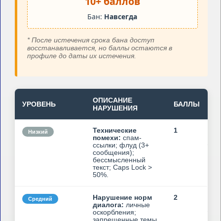
10+ баллов
Бан:
Навсегда
* После истечения срока бана доступ
восстанавливается, но баллы остаются в
профиле до даты их истечения.
ОПИСАНИЕ
С
УРОВЕНЬ
БАЛЛЫ
НАРУШЕНИЯ
Б
Технические
1
Низкий
9
помехи:
спам-
ссылки; флуд (3+
сообщения);
бессмысленный
текст; Caps Lock >
50%.
Нарушение норм
2
Средний
1
диалога:
личные
оскорбления;
запрещенные темы