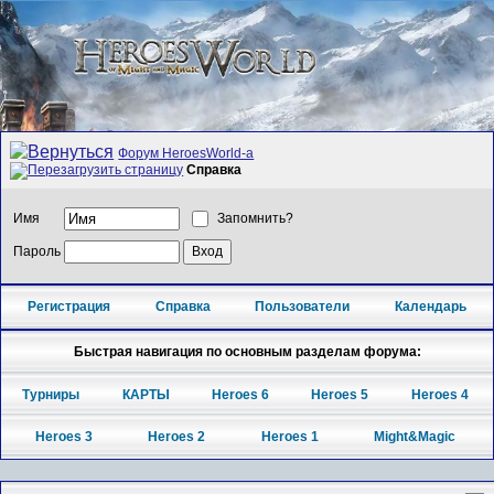
Форум HeroesWorld-а
Справка
Имя
Запомнить?
Пароль
Регистрация
Справка
Пользователи
Календарь
Быстрая навигация по основным разделам форума:
Турниры
КАРТЫ
Heroes 6
Heroes 5
Heroes 4
Heroes 3
Heroes 2
Heroes 1
Might&Magic