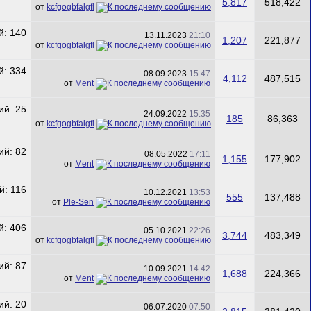
5,817
518,422
от
kcfgogbfalgfl
13.11.2023
21:10
1,207
221,877
от
kcfgogbfalgfl
08.09.2023
15:47
4,112
487,515
от
Ment
24.09.2022
15:35
185
86,363
от
kcfgogbfalgfl
08.05.2022
17:11
1,155
177,902
от
Ment
10.12.2021
13:53
555
137,488
от
Ple-Sen
05.10.2021
22:26
3,744
483,349
от
kcfgogbfalgfl
10.09.2021
14:42
1,688
224,366
от
Ment
06.07.2020
07:50