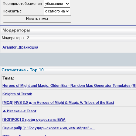
Порядок отображения
Показать с
Модераторы
Модераторы : 2
Arandor
,
Драккошка
Статистика - Top 10
Тема:
Heroes of Might and Magic: Olden Era - Random Map Generator Templates
Knights of Tezoth
[МОД] NVS 3.0 для Heroes of Might & Magic V: Tribes of the East
🔥 Иказкан -> Тезот
[ВОПРОС] 3 грейд существ из EWA
Сценарий[L]: "Государь скорее жив, чем мёртв" –...