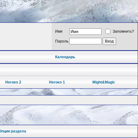
Имя
Запомнить?
Пароль
Календарь
Heroes 2
Heroes 1
Might&Magic
Опции раздела