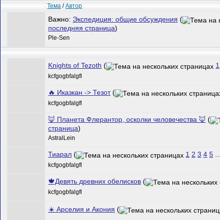
Тема
/
Автор
Важно:
Экспедиция: общие обсуждения
(
последняя страница
)
Ple-Sen
Knights of Tezoth
(
1
kcfgogbfalgfl
🔥 Иказкан -> Тезот
(
kcfgogbfalgfl
🦊 Планета Флерантор, осколки человечества 🦊
(
страница
)
AstralLein
Тиарал
(
1
2
3
4
5
..
kcfgogbfalgfl
🍁Девять древних обелисков
(
kcfgogbfalgfl
☀️ Арселия и Акония
(