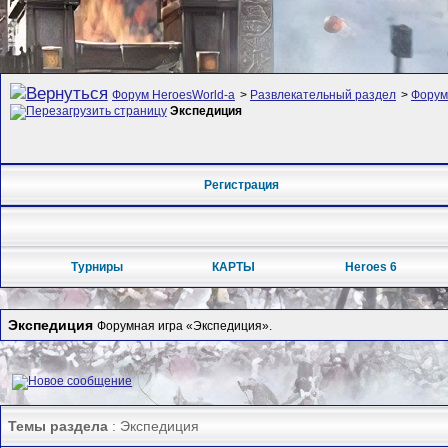
Форум HeroesWorld-а
>
Развлекательный раздел
>
Форум
Экспедиция
Регистрация
Турниры
КАРТЫ
Heroes 6
Экспедиция
Форумная игра «Экспедиция».
Темы раздела
: Экспедиция