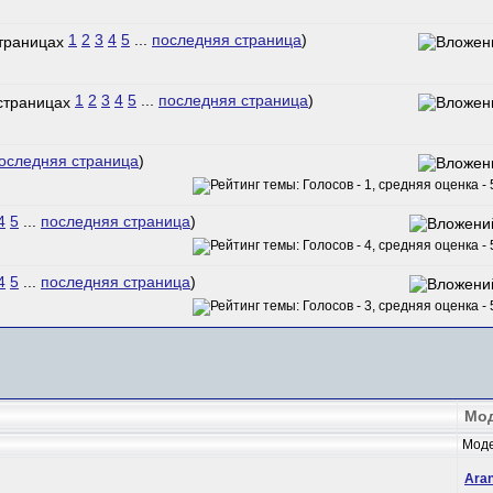
1
2
3
4
5
...
последняя страница
)
1
2
3
4
5
...
последняя страница
)
оследняя страница
)
4
5
...
последняя страница
)
4
5
...
последняя страница
)
Мо
Моде
Ara