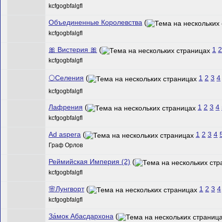
kcfgogbfalgfl
Объединенные Королевства
(
kcfgogbfalgfl
🎀 Вистерия 🎀
(
1
2
kcfgogbfalgfl
🌕Селения
(
1
2
3
4
kcfgogbfalgfl
Лафрения
(
1
2
3
4
kcfgogbfalgfl
Ad aspera
(
1
2
3
4
Граф Орлов
Реймийская Империя (2)
(
kcfgogbfalgfl
🌸Лунгворт
(
1
2
3
4
kcfgogbfalgfl
За́мок Абасдархона
(