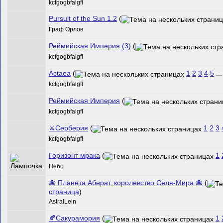
kcfgogbfalgfl
Pursuit of the Sun 1.2
(
Граф Орлов
Реймийская Империя (3)
(
kcfgogbfalgfl
Actaea
(
1
2
3
4
5
..
kcfgogbfalgfl
Реймийская Империя
(
kcfgogbfalgfl
⚔️Серберия
(
1
2
3
kcfgogbfalgfl
Горизонт мрака
(
1
Небо
🐙 Планета Аберат, королевство Селя-Мира 🐙
(
страница
)
AstralLein
🍂Сакурамория
(
1