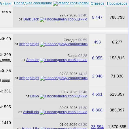
Последнее сообщение
Рейтинг
Ответов
Просмотров
29.07.2026
23:40
5,447
788,798
от
Dark Jack
Сегодня
00:59
493
6,277
от
kcfgogbfalgfl
Вчера
02:28
6,055
153,816
от
Arandor
02.08.2026
14:12
2,948
71,336
от
kcfgogbfalgfl
30.07.2026
23:48
4,691
515,957
от
Небо
30.06.2026
17:30
8,868
385,997
от
AstralLein
01.06.2026
02:20
28,594
1,570,655
от
Happy Life