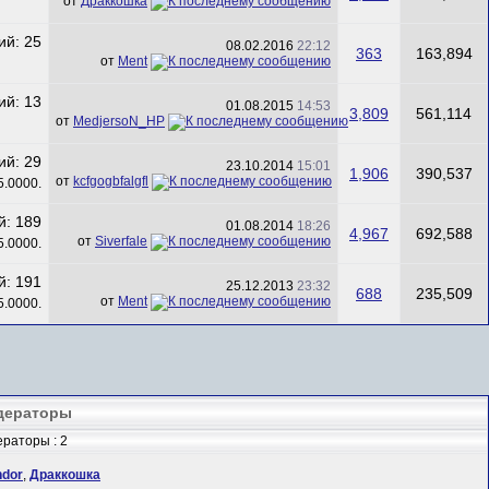
от
Драккошка
08.02.2016
22:12
363
163,894
от
Ment
01.08.2015
14:53
3,809
561,114
от
MedjersoN_HP
23.10.2014
15:01
1,906
390,537
от
kcfgogbfalgfl
01.08.2014
18:26
4,967
692,588
от
Siverfale
25.12.2013
23:32
688
235,509
от
Ment
дераторы
раторы : 2
ndor
,
Драккошка