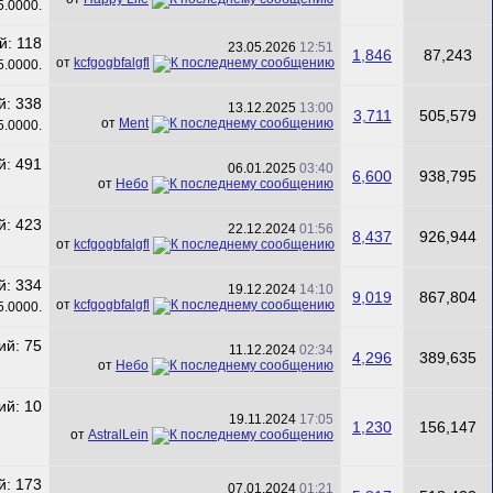
23.05.2026
12:51
1,846
87,243
от
kcfgogbfalgfl
13.12.2025
13:00
3,711
505,579
от
Ment
06.01.2025
03:40
6,600
938,795
от
Небо
22.12.2024
01:56
8,437
926,944
от
kcfgogbfalgfl
19.12.2024
14:10
9,019
867,804
от
kcfgogbfalgfl
11.12.2024
02:34
4,296
389,635
от
Небо
19.11.2024
17:05
1,230
156,147
от
AstralLein
07.01.2024
01:21