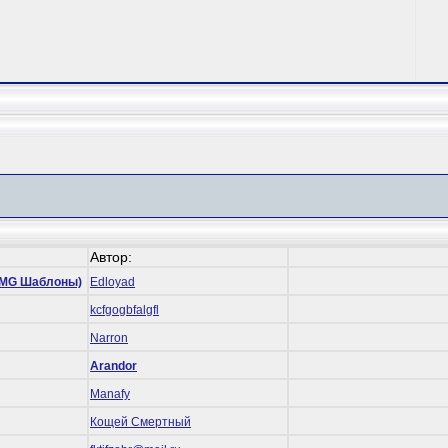
Автор:
 (RMG Шаблоны)
Edloyad
kcfgogbfalgfl
Narron
Arandor
Manafy
Кощей Смертный