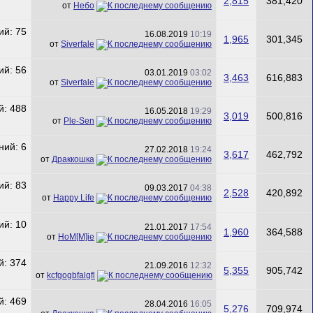
2,815
381,420
от
Небо
16.08.2019
10:19
1,965
301,345
от
Siverfale
03.01.2019
03:02
3,463
616,883
от
Siverfale
16.05.2018
19:29
3,019
500,816
от
Ple-Sen
27.02.2018
19:24
3,617
462,792
от
Драккошка
09.03.2017
04:38
2,528
420,892
от
Happy Life
21.01.2017
17:54
1,960
364,588
от
HoM[M]ie
21.09.2016
12:32
5,355
905,742
от
kcfgogbfalgfl
28.04.2016
16:05
5,276
709,974