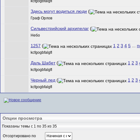
kcfgogbfalgfl
Здесь могут водиться люди
(
Граф Орлов
Сильвестрийский архипелаг
(
Небо
1257
(
1
2
3
4
5
...
п
kcfgogbfalgfl
Даль Шабет
(
1
2
3
kcfgogbfalgfl
Черный лед
(
1
2
3
kcfgogbfalgfl
Опции просмотра
Показаны темы с 1 по 35 из 35
Отсортировано по