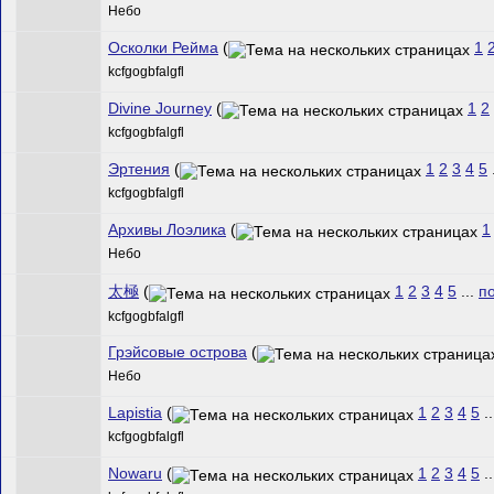
Небо
Осколки Рейма
(
1
kcfgogbfalgfl
Divine Journey
(
1
2
kcfgogbfalgfl
Эртения
(
1
2
3
4
5
kcfgogbfalgfl
Архивы Лоэлика
(
1
Небо
太極
(
1
2
3
4
5
...
п
kcfgogbfalgfl
Грэйсовые острова
(
Небо
Lapistia
(
1
2
3
4
5
.
kcfgogbfalgfl
Nowaru
(
1
2
3
4
5
.