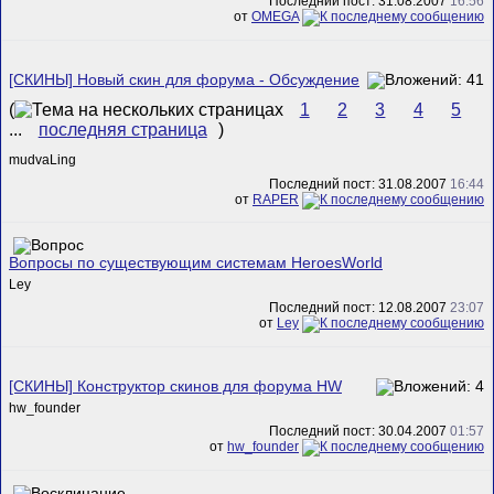
Последний пост: 31.08.2007
16:56
от
ОMEGA
[СКИНЫ] Новый скин для форума - Обсуждение
(
1
2
3
4
5
...
последняя страница
)
mudvaLing
Последний пост: 31.08.2007
16:44
от
RAPER
Вопросы по существующим системам HeroesWorld
Ley
Последний пост: 12.08.2007
23:07
от
Ley
[СКИНЫ] Конструктор скинов для форума HW
hw_founder
Последний пост: 30.04.2007
01:57
от
hw_founder