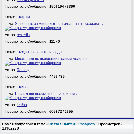
Автор:
fktifzobr@mail.ru
Просмотры / Сообщения:
1506194
/
5366
Раздел:
Карты
Тема:
Я впервые за много лет решился начать создавать...
Автор:
restertis
Просмотры / Сообщения:
111
/
0
Раздел:
Моды: Повелители Орды
Тема:
Множество исправлений в одном моде для...
Автор:
Rommy
Просмотры / Сообщения:
4453
/
39
Раздел:
Кино
Тема:
Последние просмотренные фильмы
Автор:
Нэйко
Просмотры / Сообщения:
605872
/
2355
Самая популярная тема -
Святая Обитель Разврата
Просмотров -
13962270