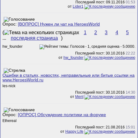
Последний пост: 09.11.2016
01:53
от
Lider1
Опрос:
[ВОПРОС] Нужен ли чат на HeroesWorld
(
1
2
3
4
5
...
последняя страница
)
hw_founder
Последний пост: 30.10.2016
22:22
от
hw_founder
Ошибки в статьях, новостях, неправильные или битые ссылки на
www.HeroesWorld.ru
les-nick
Последний пост: 30.10.2016
14:30
от
Ment
Опрос:
[ОПРОС] Обсуждение политики на форуме
Ethereal
Последний пост: 21.08.2016
15:01
от
Happy Life