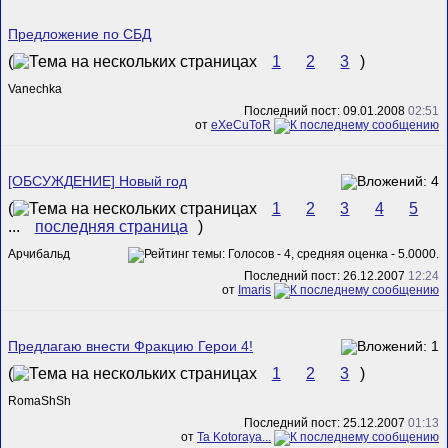
Предложение по СБД
(
1
2
3
)
Vanechka
Последний пост: 09.01.2008
02:51
от
eXeCuToR
[ОБСУЖДЕНИЕ] Новый год
(
1
2
3
4
5
...
последняя страница
)
Арчибальд
Последний пост: 26.12.2007
12:24
от
Imaris
Предлагаю внести Фракцию Герои 4!
(
1
2
3
)
RomaShSh
Последний пост: 25.12.2007
01:13
от
Ta Kotoraya...