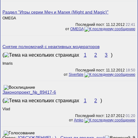
Раздел "Игры серии Меч и Магия (Might and Magic)"
ОMEGA
Последний пост: 11.12.2012
22:41
от
ОMEGA
Снятие полномочий с неактивных модераторов
(
1
2
3
)
Imaris
Последний пост: 11.12.2012
18:50
от
Siverfale
Законопроект_№_89417-6
(
1
2
)
Vlad
Последний пост: 12.07.2012
01:20
от
Amko
Опрос:
[ОБСУЖДЕНИЕ] :-) - Стоит ли вводить ещё