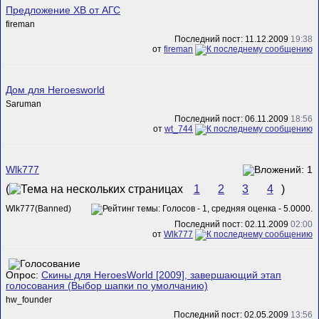
Предложение ХВ от АГС
fireman
Последний пост: 11.12.2009
19:38
от
fireman
Дом для Heroesworld
Saruman
Последний пост: 06.11.2009
18:56
от
wt_744
Wlk777
(
1
2
3
4
)
Wlk777(Banned)
Последний пост: 02.11.2009
02:00
от
Wlk777
Опрос:
Скины для HeroesWorld [2009], завершающий этап
голосования (Выбор шапки по умолчанию)
hw_founder
Последний пост: 02.05.2009
13:56