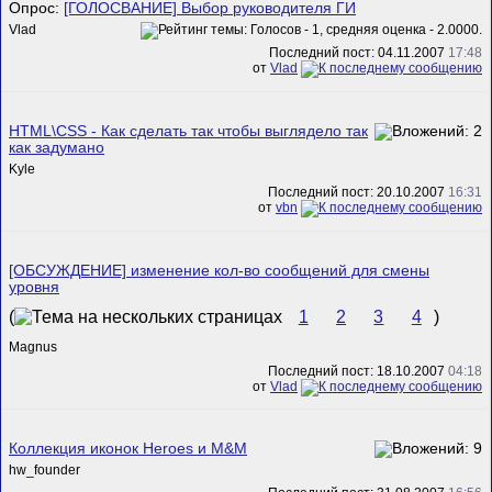
Опрос:
[ГОЛОСВАНИЕ] Выбор руководителя ГИ
Vlad
Последний пост: 04.11.2007
17:48
от
Vlad
HTML\CSS - Как сделать так чтобы выглядело так
как задумано
Kyle
Последний пост: 20.10.2007
16:31
от
vbn
[ОБСУЖДЕНИЕ] изменение кол-во сообщений для смены
уровня
(
1
2
3
4
)
Magnus
Последний пост: 18.10.2007
04:18
от
Vlad
Коллекция иконок Heroes и M&M
hw_founder