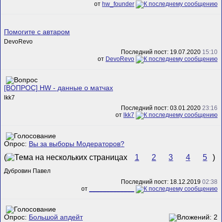
от
hw_founder
Помогите с автаром
DevoRevo
Последний пост: 19.07.2020
15:10
от
DevoRevo
[ВОПРОС] HW - данные о матчах
lkk7
Последний пост: 03.01.2020
23:16
от
lkk7
Опрос:
Вы за выборы Модераторов?
(
1
2
3
4
5
)
Дубровин Павел
Последний пост: 18.12.2019
02:38
от
_____________
Опрос:
Большой апдейт