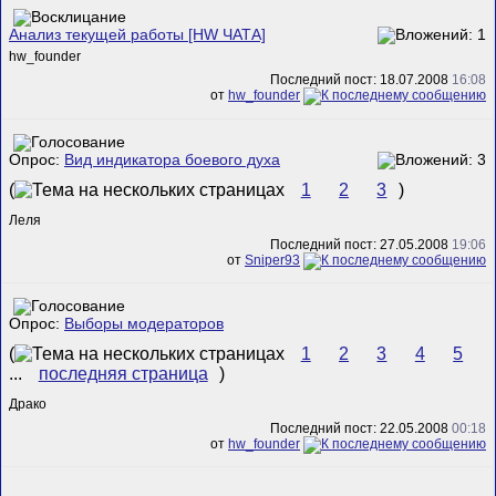
Анализ текущей работы [HW ЧАТА]
hw_founder
Последний пост: 18.07.2008
16:08
от
hw_founder
Опрос:
Вид индикатора боевого духа
(
1
2
3
)
Леля
Последний пост: 27.05.2008
19:06
от
Sniper93
Опрос:
Выборы модераторов
(
1
2
3
4
5
...
последняя страница
)
Драко
Последний пост: 22.05.2008
00:18
от
hw_founder