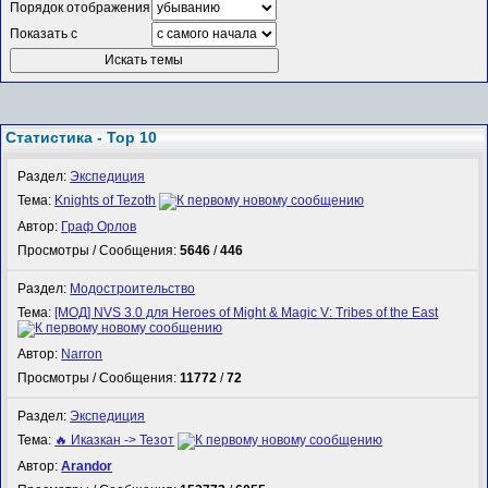
Порядок отображения
Показать с
Статистика - Top 10
Раздел:
Экспедиция
Тема:
Knights of Tezoth
Автор:
Граф Орлов
Просмотры / Сообщения:
5646
/
446
Раздел:
Модостроительство
Тема:
[МОД] NVS 3.0 для Heroes of Might & Magic V: Tribes of the East
Автор:
Narron
Просмотры / Сообщения:
11772
/
72
Раздел:
Экспедиция
Тема:
🔥 Иказкан -> Тезот
Автор:
Arandor