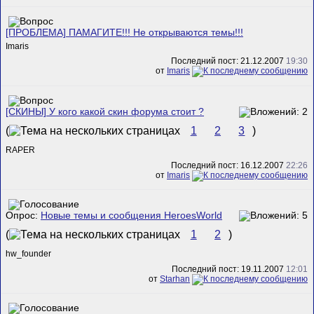
[ПРОБЛЕМА] ПАМАГИТЕ!!! Не открываются темы!!!
Imaris
Последний пост: 21.12.2007
19:30
от
Imaris
[СКИНЫ] У кого какой скин форума стоит ?
(
1
2
3
)
RAPER
Последний пост: 16.12.2007
22:26
от
Imaris
Опрос:
Новые темы и сообщения HeroesWorld
(
1
2
)
hw_founder
Последний пост: 19.11.2007
12:01
от
Starhan