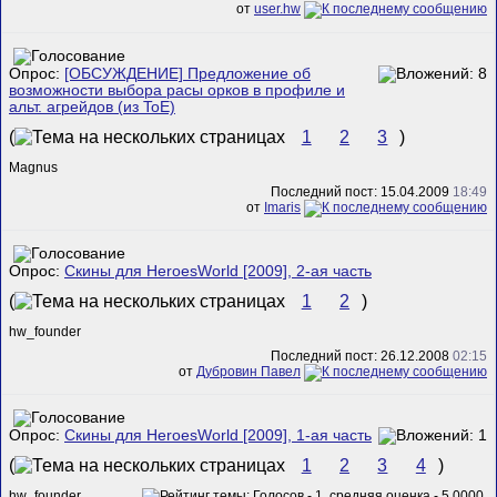
от
user.hw
Опрос:
[ОБСУЖДЕНИЕ] Предложение об
возможности выбора расы орков в профиле и
альт. агрейдов (из ToE)
(
1
2
3
)
Magnus
Последний пост: 15.04.2009
18:49
от
Imaris
Опрос:
Скины для HeroesWorld [2009], 2-ая часть
(
1
2
)
hw_founder
Последний пост: 26.12.2008
02:15
от
Дубровин Павел
Опрос:
Скины для HeroesWorld [2009], 1-ая часть
(
1
2
3
4
)
hw_founder