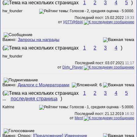
(
1
2
3
4
5
)
hw_founder
Последний пост: 15.02.2022
19:33
от
}{0TT@6bI4
Важно:
Запросы на награды
(
1
2
3
4
)
hw_founder
Последний пост: 03.07.2021
11:17
от
Dirty_Player
Важно:
Диалоги с Модераторами
(
1
2
3
4
5
...
последняя страница
)
Katrine
Последний пост: 21.12.2019
16:32
от
Ment
Важно: Опрос:
[Предложение] Изменение