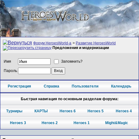
Форум HeroesWorld-а
>
Развитие HeroesWorld
Предложения и модернизации
Имя
Запомнить?
Пароль
Регистрация
Справка
Пользователи
Календарь
Быстрая навигация по основным разделам форума:
Турниры
КАРТЫ
Heroes 6
Heroes 5
Heroes 4
Heroes 3
Heroes 2
Heroes 1
Might&Magic