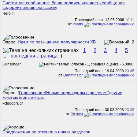
Системное сообщение: Ваша подпись или часть сообщения
содержит внешнюю ссылку
Hero In
Последний пост: 13.05.2008
10:11
от
Imaris
Опрос:
Идеи по повышению популярности ХВ
(
1
2
3
4
5
...
последняя страница
)
Gunslinger
Последний пост: 19.04.2008
23:45
от
Denminator
Опрос:
[Голосование]Новые подразделы в разделе "другие
компъютерные игры"
kcfgogbfalgfl
Последний пост: 30.03.2008
23:38
от
Ратник
Предложения по открытию новых разделов