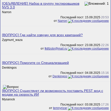
[ОБЪЯВЛЕНИЕ] Набор в группу тестировщиков
NVS 3.0
Narron
Последний пост: 15.09.2025
20:53
от
Narron
[ВОПРОС] Где найти озвучку для всех кампаний?
Zygmunt_waza
Последний пост: 23.08.2025
22:26
от
fktifzobr@mail.ru
[ВОПРОС] Помогите со Специализацией
Denkingos
Последний пост: 04.08.2025
15:16
от
Denkingos
[ВОПРОС] Существует ли возможность поставить PEST мод с
модам на скорость ИИ
Mysarock
Последний пост: 03.08.2025
17:26
от
temnyrizar