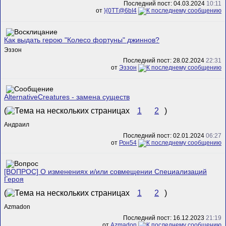
Последний пост: 04.03.2024
10:11
от
}{0TT@6bI4
Как выдать герою "Колесо фортуны" джиннов?
Эззон
Последний пост: 28.02.2024
22:31
от
Эззон
AlternativeCreatures - замена существ
(
1
2
)
Андраил
Последний пост: 02.01.2024
06:27
от
Рон54
[ВОПРОС] О изменениях и/или совмещении Специализаций
Героя
(
1
2
)
Azmadon
Последний пост: 16.12.2023
21:19
от
Azmadon