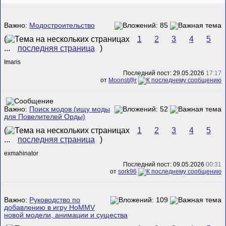
Важно:
Модостроительство
(
1
2
3
4
5
...
последняя страница
)
Imaris
Последний пост: 29.05.2026
17:17
от
Mооnst@r
Важно:
Поиск модов (ищу моды
для Повелителей Орды)
(
1
2
3
4
5
...
последняя страница
)
exmahinator
Последний пост: 09.05.2026
00:31
от
sork96
Важно:
Руководство по
добавлению в игру HoMMV
новой модели, анимации и существа