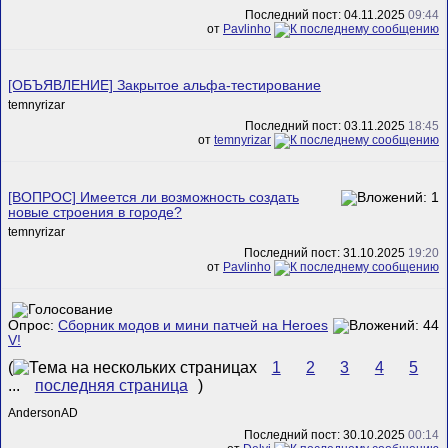
Последний пост: 04.11.2025
09:44
от
Pavlinho
[ОБЪЯВЛЕНИЕ] Закрытое альфа-тестирование
temnyrizar
Последний пост: 03.11.2025
18:45
от
temnyrizar
[ВОПРОС] Имеется ли возможность создать
новые строения в городе?
temnyrizar
Последний пост: 31.10.2025
19:20
от
Pavlinho
Опрос:
Сборник модов и мини патчей на Heroes
V!
(
1
2
3
4
5
...
последняя страница
)
AndersonAD
Последний пост: 30.10.2025
00:14