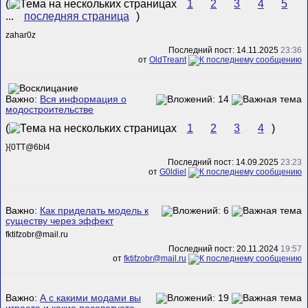
(
1
2
3
4
5
...
последняя страница
)
zahar0z
Последний пост: 14.11.2025
23:36
от
OldTreant
Важно:
Вся информация о
модостроительстве
(
1
2
3
4
)
}{0TT@6bI4
Последний пост: 14.09.2025
23:23
от
G0ldiel
Важно:
Как приделать модель к
существу через эффект
fktifzobr@mail.ru
Последний пост: 20.11.2024
19:57
от
fktifzobr@mail.ru
Важно:
А с какими модами вы