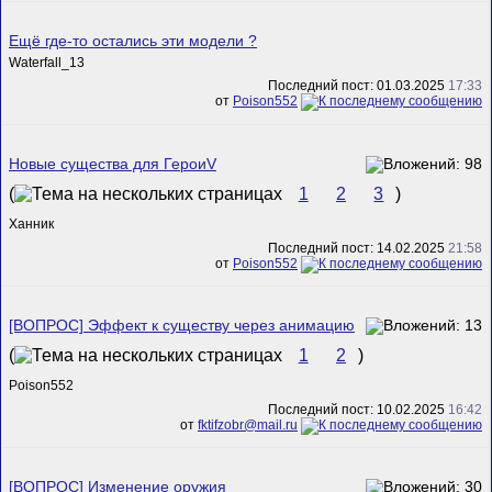
Ещё где-то остались эти модели ?
Waterfall_13
Последний пост: 01.03.2025
17:33
от
Poison552
Новые существа для ГероиV
(
1
2
3
)
Ханник
Последний пост: 14.02.2025
21:58
от
Poison552
[ВОПРОС] Эффект к существу через анимацию
(
1
2
)
Poison552
Последний пост: 10.02.2025
16:42
от
fktifzobr@mail.ru
[ВОПРОС] Изменение оружия