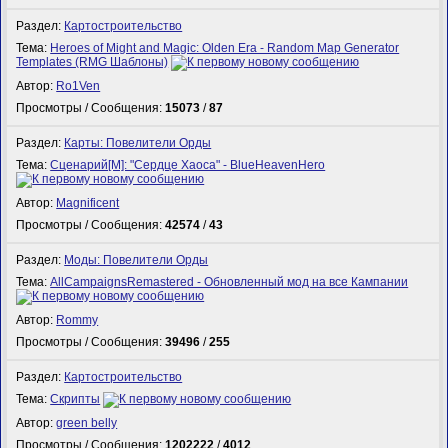
Раздел:
Картостроительство
Тема:
Heroes of Might and Magic: Olden Era - Random Map Generator
Templates (RMG Шаблоны)
Автор:
Ro1Ven
Просмотры / Сообщения:
15073
/
87
Раздел:
Карты: Повелители Орды
Тема:
Сценарий[M]: "Сердце Хаоса" - BlueHeavenHero
Автор:
Magnificent
Просмотры / Сообщения:
42574
/
43
Раздел:
Моды: Повелители Орды
Тема:
AllCampaignsRemastered - Обновленный мод на все Кампании
Автор:
Rommy
Просмотры / Сообщения:
39496
/
255
Раздел:
Картостроительство
Тема:
Скрипты
Автор:
green belly
Просмотры / Сообщения:
1202222
/
4012