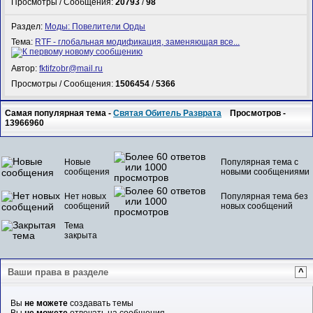
Просмотры / Сообщения:
20793
/
98
Раздел:
Моды: Повелители Орды
Тема:
RTF - глобальная модификация, заменяющая все...
Автор:
fktifzobr@mail.ru
Просмотры / Сообщения:
1506454
/
5366
Самая популярная тема -
Святая Обитель Разврата
Просмотров -
13966960
Новые
Популярная тема с
сообщения
новыми сообщениями
Нет новых
Популярная тема без
сообщений
новых сообщений
Тема
закрыта
Ваши права в разделе
^
Вы
не можете
создавать темы
Вы
не можете
отвечать на сообщения