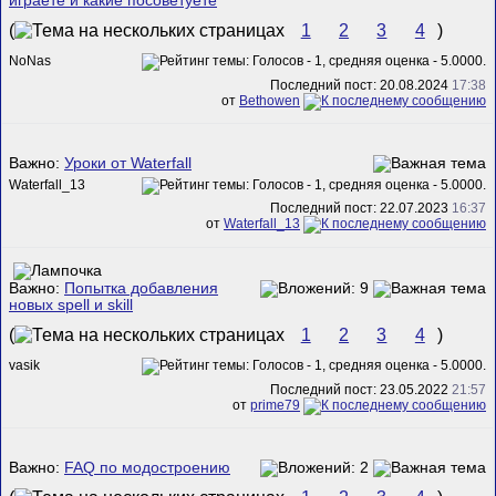
играете и какие посоветуете
(
1
2
3
4
)
NoNas
Последний пост: 20.08.2024
17:38
от
Bethowen
Важно:
Уроки от Waterfall
Waterfall_13
Последний пост: 22.07.2023
16:37
от
Waterfall_13
Важно:
Попытка добавления
новых spell и skill
(
1
2
3
4
)
vasik
Последний пост: 23.05.2022
21:57
от
prime79
Важно:
FAQ по модостроению