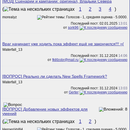
[МОД] Сценарии и кампании: оригинал, Владыки Севера
(
1
2
3
4
)
morealyz
Последний пост: 02.01.2025
13:01
от
sork96
Враг начинает уже ходить пока эффект ещё не закончился!!! =(
Waterfall_13
Последний пост: 31.12.2024
14:06
от
fktifzobr@mail.ru
[ВОПРОС] Реально ли сделать New Spells Framework?
Waterfall_13
Последний пост: 31.12.2024
13:03
от
Gerter
[ВОПРОС] Добавление новых эффектов для
умений
(
1
2
)
HeroesVol84