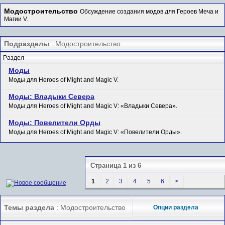
Модостроительство
Обсуждение создания модов для Героев Меча и
Магии V.
Подразделы
: Модостроительство
Раздел
Моды
Моды для Heroes of Might and Magic V.
Моды: Владыки Севера
Моды для Heroes of Might and Magic V: «Владыки Севера».
Моды: Повелители Орды
Моды для Heroes of Might and Magic V: «Повелители Орды».
Страница 1 из 6
1
2
3
4
5
6
>
Темы раздела
: Модостроительство
Опции раздела