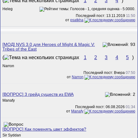
(
1
2
3
4
)
Heleg
Последний пост: 13.11.2019
11:50
от
psatkha
[МОД] NVS 3.0 для Heroes of Might & Magic V:
Tribes of the East
(
1
2
3
4
5
)
Narron
Последний пост: Вчера
07:50
от
Narron
[ВОПРОС] 3 грейд существ из EWA
Manafy
Последний пост: 06.08.2026
01:34
от
Manafy
[ВОПРОС] Как поменять цвет эффектов?
Sir Syddan