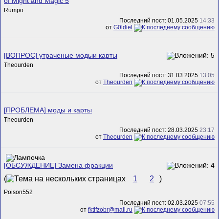
of Might and Magic 5
Rumpo
Последний пост: 01.05.2025
14:33
от
G0ldiel
[ВОПРОС] утраченые модыи карты
Theourden
Последний пост: 31.03.2025
13:05
от
Theourden
[ПРОБЛЕМА] моды и карты
Theourden
Последний пост: 28.03.2025
23:17
от
Theourden
[ОБСУЖДЕНИЕ] Замена фракции
(
1
2
)
Poison552
Последний пост: 02.03.2025
07:55
от
fktifzobr@mail.ru