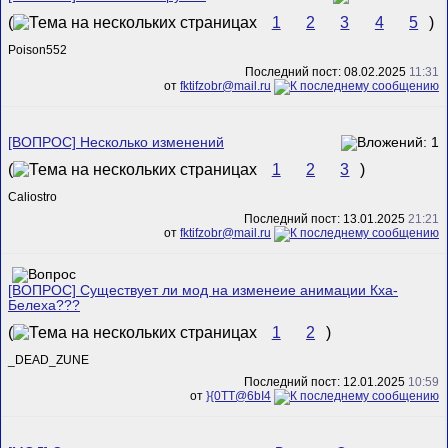
(
1
2
3
4
5
)
Poison552
Последний пост: 08.02.2025
11:31
от
fktifzobr@mail.ru
[ВОПРОС] Несколько изменений
(
1
2
3
)
Caliostro
Последний пост: 13.01.2025
21:21
от
fktifzobr@mail.ru
[ВОПРОС] Существует ли мод на изменеие анимации Кха-
Белеха???
(
1
2
)
_DEAD_ZUNE
Последний пост: 12.01.2025
10:59
от
}{0TT@6bI4