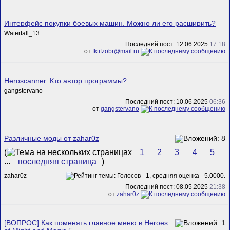
Интерфейс покупки боевых машин. Можно ли его расширить?
Waterfall_13
Последний пост: 12.06.2025
17:18
от
fktifzobr@mail.ru
Heroscanner. Кто автор программы?
gangstervano
Последний пост: 10.06.2025
06:36
от
gangstervano
Различные моды от zahar0z
(
1
2
3
4
5
...
последняя страница
)
zahar0z
Последний пост: 08.05.2025
21:38
от
zahar0z
[ВОПРОС] Как поменять главное меню в Heroes