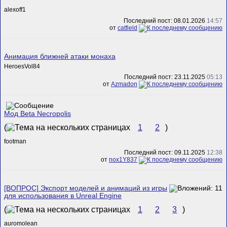
alexoff1
Последний пост: 08.01.2026
14:57
от
catfield
Анимация ближней атаки монаха
HeroesVol84
Последний пост: 23.11.2025
05:13
от
Azmadon
Мод Beta Necropolis
(
1
2
)
footman
Последний пост: 09.11.2025
12:38
от
nox1Y837
[ВОПРОС] Экспорт моделей и анимаций из игры
для использования в Unreal Engine
(
1
2
3
)
auromolean