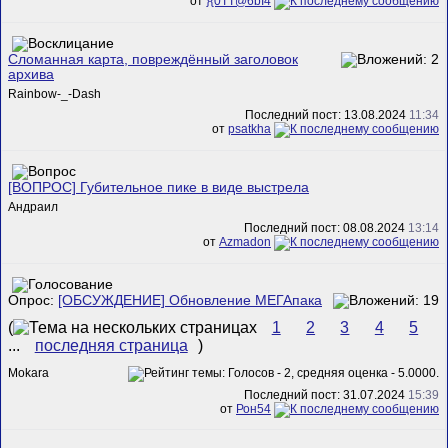
от
}{0TT@6bI4
Сломанная карта, повреждённый заголовок
архива
Rainbow-_-Dash
Последний пост: 13.08.2024
11:34
от
psatkha
[ВОПРОС] Губительное пике в виде выстрела
Андраил
Последний пост: 08.08.2024
13:14
от
Azmadon
Опрос:
[ОБСУЖДЕНИЕ] Обновление МЕГАпака
(
1
2
3
4
5
...
последняя страница
)
Mokara
Последний пост: 31.07.2024
15:39
от
Рон54