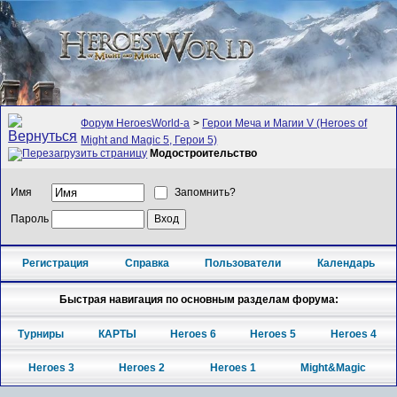
Форум HeroesWorld-а
>
Герои Меча и Магии V (Heroes of
Might and Magic 5, Герои 5)
Модостроительство
Имя
Запомнить?
Пароль
Регистрация
Справка
Пользователи
Календарь
Быстрая навигация по основным разделам форума:
Турниры
КАРТЫ
Heroes 6
Heroes 5
Heroes 4
Heroes 3
Heroes 2
Heroes 1
Might&Magic