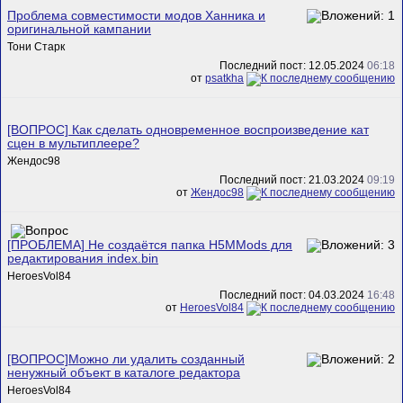
Проблема совместимости модов Ханника и
оригинальной кампании
Тони Старк
Последний пост: 12.05.2024
06:18
от
psatkha
[ВОПРОС] Как сделать одновременное воспроизведение кат
сцен в мультиплеере?
Жендос98
Последний пост: 21.03.2024
09:19
от
Жендос98
[ПРОБЛЕМА] Не создаётся папка H5MMods для
редактирования index.bin
HeroesVol84
Последний пост: 04.03.2024
16:48
от
HeroesVol84
[ВОПРОС]Можно ли удалить созданный
ненужный объект в каталоге редактора
HeroesVol84