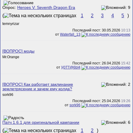
Опрос:
Heroes V: Seventh Dragon Era
(
1
2
3
4
5
)
temnyrizar
Последний пост: 30.05.2026
10:13
от
Waterfall_13
[ВОПРОС] моды
Mr.Orange
Последний пост: 26.04.2026
15:42
от
}{0TT@6bI4
[ВОПРОС] Как работает заклинание
землетрясение и зачем ему колда?
sork96
Последний пост: 25.04.2026
19:26
от
sork96
Патч 1.6.1 для оригинальной кампании
(
1
2
)