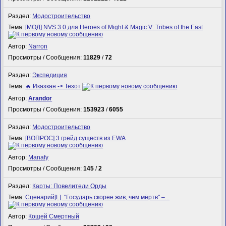
Раздел:
Модостроительство
Тема:
[МОД] NVS 3.0 для Heroes of Might & Magic V: Tribes of the East
Автор:
Narron
Просмотры / Сообщения:
11829
/
72
Раздел:
Экспедиция
Тема:
🔥 Иказкан -> Тезот
Автор:
Arandor
Просмотры / Сообщения:
153923
/
6055
Раздел:
Модостроительство
Тема:
[ВОПРОС] 3 грейд существ из EWA
Автор:
Manafy
Просмотры / Сообщения:
145
/
2
Раздел:
Карты: Повелители Орды
Тема:
Сценарий[L]: "Государь скорее жив, чем мёртв" –...
Автор:
Кощей Смертный