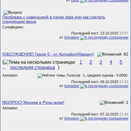
от
Delvi
Проблема с навигацией в папке data или как сделать
следующии вещи
Сульфодиес
Последний пост: 13.10.2025
22:57
от
Azmadon
[ОБСУЖДЕНИЕ] Герои 5 - от Azmadon(Измаил)
(
1
2
3
4
5
...
последняя страница
)
Azmadon
Последний пост: 09.10.2025
21:03
от
Azmadon
[ВОПРОС] Миники и Руны всем!
Azmadon
Последний пост: 07.10.2025
21:40
от
Azmadon