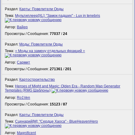
Раздел:
Карты: Повелители Орды
Тема:
Мультиплеер[XL]: "Замок падших" - Lux in tenebris
Автор:
Вайер
Просмотры / Сообщения:
77037
/
24
Раздел:
Моды: Повелители Орды
Тема:
= Моды на замену отдельных фракций =
Автор:
Сармит
Просмотры / Сообщения:
271361
/
201
Раздел:
Картостроительство
Тема:
Heroes of Might and Magic: Olden Era - Random Map Generator
Templates (RMG Шаблоны)
Автор:
Ro1Ven
Просмотры / Сообщения:
15123
/
87
Раздел:
Карты: Повелители Орды
Тема:
Сценарий[M]: "Сердце Хаоса" - BlueHeavenHero
Автор:
Magnificent