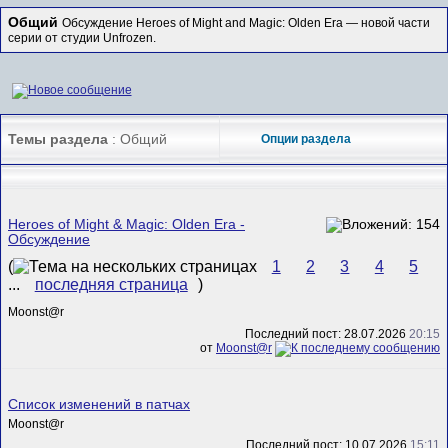
Общий
Обсуждение Heroes of Might and Magic: Olden Era — новой части
серии от студии Unfrozen.
Темы раздела
: Общий
Опции раздела
Heroes of Might & Magic: Olden Era -
Обсуждение
(
1
2
3
4
5
...
последняя страница
)
Mооnst@r
Последний пост: 28.07.2026
20:15
от
Mооnst@r
Список изменений в патчах
Mооnst@r
Последний пост: 10.07.2026
15:11