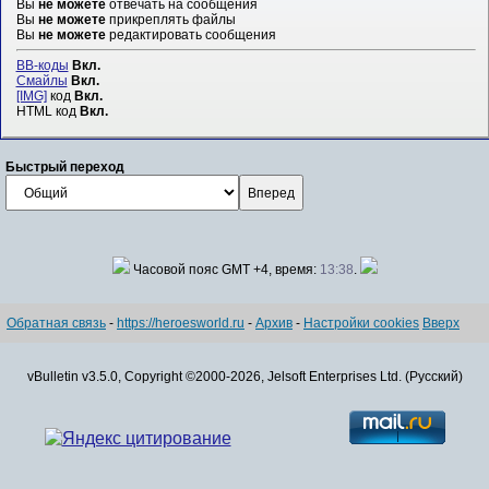
Вы
не можете
отвечать на сообщения
Вы
не можете
прикреплять файлы
Вы
не можете
редактировать сообщения
BB-коды
Вкл.
Смайлы
Вкл.
[IMG]
код
Вкл.
HTML код
Вкл.
Быстрый переход
Часовой пояс GMT +4, время:
13:38
.
Обратная связь
-
https://heroesworld.ru
-
Архив
-
Настройки cookies
Вверх
vBulletin v3.5.0, Copyright ©2000-2026, Jelsoft Enterprises Ltd. (Русский)