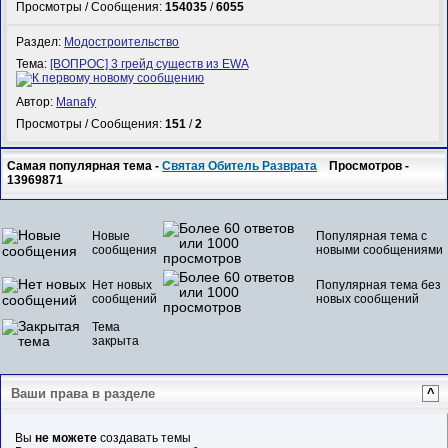
Просмотры / Сообщения:
154035
/
6055
Раздел:
Модостроительство
Тема:
[ВОПРОС] 3 грейд существ из EWA
Автор:
Manafy
Просмотры / Сообщения:
151
/
2
Самая популярная тема -
Святая Обитель Разврата
Просмотров -
13969871
Новые
Популярная тема с
сообщения
новыми сообщениями
Нет новых
Популярная тема без
сообщений
новых сообщений
Тема
закрыта
Ваши права в разделе
^
Вы
не можете
создавать темы