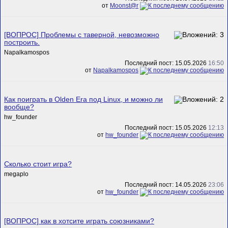
от
Mооnst@r
[ВОПРОС] Проблемы с таверной, невозможно
построить.
Napalkamospos
Последний пост: 15.05.2026
16:50
от
Napalkamospos
Как поиграть в Olden Era под Linux, и можно ли
вообще?
hw_founder
Последний пост: 15.05.2026
12:13
от
hw_founder
Сколько стоит игра?
megaplo
Последний пост: 14.05.2026
23:06
от
hw_founder
[ВОПРОС] как в хотсите играть союзниками?