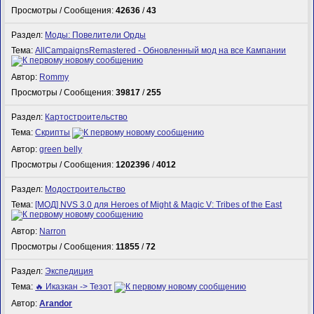
Просмотры / Сообщения:
42636
/
43
Раздел:
Моды: Повелители Орды
Тема:
AllCampaignsRemastered - Обновленный мод на все Кампании
Автор:
Rommy
Просмотры / Сообщения:
39817
/
255
Раздел:
Картостроительство
Тема:
Скрипты
Автор:
green belly
Просмотры / Сообщения:
1202396
/
4012
Раздел:
Модостроительство
Тема:
[МОД] NVS 3.0 для Heroes of Might & Magic V: Tribes of the East
Автор:
Narron
Просмотры / Сообщения:
11855
/
72
Раздел:
Экспедиция
Тема:
🔥 Иказкан -> Тезот
Автор:
Arandor