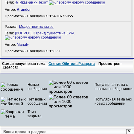
Тема:
🔥 Иказкан -> Тезот
Автор:
Arandor
Просмотры / Сообщения:
154016
/
6055
Раздел:
Модостроительство
Тема:
[ВОПРОС] 3 грейд существ из EWA
Автор:
Manafy
Просмотры / Сообщения:
150
/
2
Самая популярная тема -
Святая Обитель Разврата
Просмотров -
13969251
Новые
Популярная тема с
сообщения
новыми сообщениями
Нет новых
Популярная тема без
сообщений
новых сообщений
Тема
закрыта
Ваши права в разделе
^