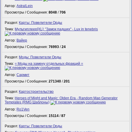
Автор:
AstralLein
Просмотры / Сообщения:
8048
/
706
Раздел:
Карты: Повелители Орды
Тема:
Мультиплеер[XL]: "Замок падших" - Lux in tenebris
Автор:
Вайер
Просмотры / Сообщения:
76993
/
24
Раздел:
Моды: Повелители Орды
Тема:
= Моды на замену отдельных фракций =
Автор:
Сармит
Просмотры / Сообщения:
271340
/
201
Раздел:
Картостроительство
Тема:
Heroes of Might and Magic: Olden Era - Random Map Generator
Templates (RMG Шаблоны)
Автор:
Ro1Ven
Просмотры / Сообщения:
15114
/
87
Раздел:
Карты: Повелители Орды