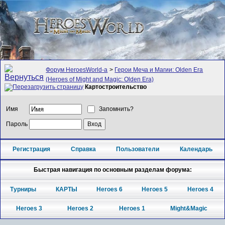
Форум HeroesWorld-а
>
Герои Меча и Магии: Olden Era
(Heroes of Might and Magic: Olden Era)
Картостроительство
Имя
Запомнить?
Пароль
Регистрация
Справка
Пользователи
Календарь
Быстрая навигация по основным разделам форума:
Турниры
КАРТЫ
Heroes 6
Heroes 5
Heroes 4
Heroes 3
Heroes 2
Heroes 1
Might&Magic