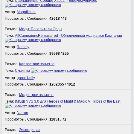
Тема:
Сценарий[M]: "Сердце Хаоса" - BlueHeavenHero
Автор:
Magnificent
Просмотры / Сообщения:
42618
/
43
Раздел:
Моды: Повелители Орды
Тема:
AllCampaignsRemastered - Обновленный мод на все Кампании
Автор:
Rommy
Просмотры / Сообщения:
39598
/
255
Раздел:
Картостроительство
Тема:
Скрипты
Автор:
green belly
Просмотры / Сообщения:
1202355
/
4012
Раздел:
Модостроительство
Тема:
[МОД] NVS 3.0 для Heroes of Might & Magic V: Tribes of the East
Автор:
Narron
Просмотры / Сообщения:
11851
/
72
Раздел:
Экспедиция