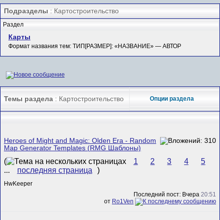
Подразделы
: Картостроительство
Раздел
Карты
Формат названия тем: ТИП[РАЗМЕР]: «НАЗВАНИЕ» — АВТОР
Темы раздела
: Картостроительство
Опции раздела
Heroes of Might and Magic: Olden Era - Random
Map Generator Templates (RMG Шаблоны)
(
1
2
3
4
5
...
последняя страница
)
HwKeeper
Последний пост: Вчера
20:51
от
Ro1Ven