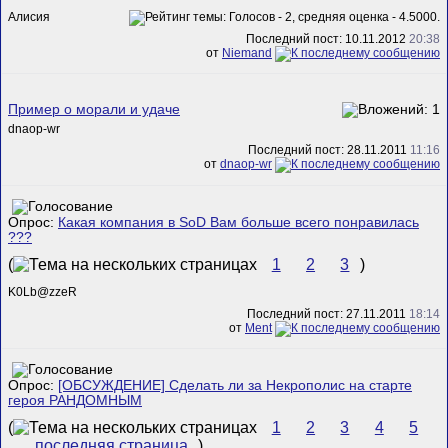
Алисия
Последний пост: 10.11.2012
20:38
от
Niemand
Пример о морали и удаче
dnaop-wr
Последний пост: 28.11.2011
11:16
от
dnaop-wr
Опрос:
Какая компания в SoD Вам больше всего понравилась
???
(
1
2
3
)
K0Lb@zzeR
Последний пост: 27.11.2011
18:14
от
Ment
Опрос:
[ОБСУЖДЕНИЕ] Сделать ли за Некрополис на старте
героя РАНДОМНЫМ
(
1
2
3
4
5
...
последняя страница
)