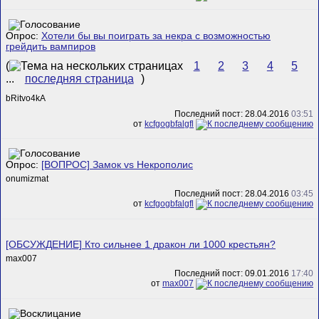
Опрос:
Хотели бы вы поиграть за некра с возможностью
грейдить вампиров
(
1
2
3
4
5
...
последняя страница
)
bRitvo4kA
Последний пост: 28.04.2016
03:51
от
kcfgogbfalgfl
Опрос:
[ВОПРОС] Замок vs Некрополис
onumizmat
Последний пост: 28.04.2016
03:45
от
kcfgogbfalgfl
[ОБСУЖДЕНИЕ] Кто сильнее 1 дракон ли 1000 крестьян?
max007
Последний пост: 09.01.2016
17:40
от
max007