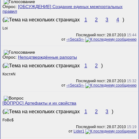
Опрос:
[ОБСУЖДЕНИЕ] Создание единых межпортальных
правил
(
1
2
3
4
)
Loi
Последний пост: 28.07.2010
15:44
от
-=SecaS=-
Опрос:
Неподтверждённые рапорты
(
1
2
)
КостяN
Последний пост: 28.07.2010
15:32
от
-=SecaS=-
[ВОПРОС] Артефакты и их свойства
(
1
2
3
)
FoBo$
Последний пост: 28.07.2010
15:19
от
Lider1