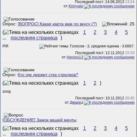
Последний пост: 14.06.2013
13:24
от
Kirinyale
Опрос:
[ВОПРОС] Какая карта вам по вкусу (?)
(
1
2
3
4
5
...
последняя страница
)
PiR
Последний пост: 12.11.2012
15:33
от
Heroes13
Опрос:
Кто где держит стек стрелков?
(
1
2
)
zoog
Последний пост: 10.11.2012
20:45
от
Джаред
[ОБСУЖДЕНИЕ] Замок вашей мечты
(
1
2
3
4
5
...
последняя страница
)