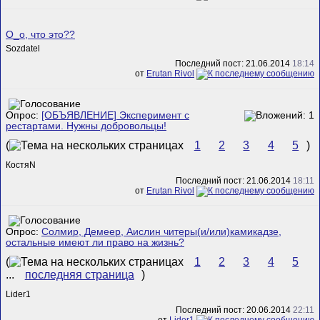
О_о, что это??
Sozdatel
Последний пост: 21.06.2014
18:14
от
Erutan Rivol
Опрос:
[ОБЪЯВЛЕНИЕ] Эксперимент с
рестартами. Нужны добровольцы!
(
1
2
3
4
5
)
КостяN
Последний пост: 21.06.2014
18:11
от
Erutan Rivol
Опрос:
Солмир, Демеер, Аислин читеры(и/или)камикадзе,
остальные имеют ли право на жизнь?
(
1
2
3
4
5
...
последняя страница
)
Lider1
Последний пост: 20.06.2014
22:11
от
Lider1