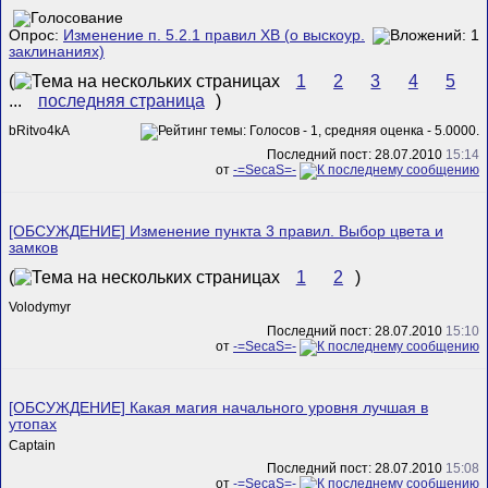
Опрос:
Изменение п. 5.2.1 правил ХВ (о выскоур.
заклинаниях)
(
1
2
3
4
5
...
последняя страница
)
bRitvo4kA
Последний пост: 28.07.2010
15:14
от
-=SecaS=-
[ОБСУЖДЕНИЕ] Изменение пункта 3 правил. Выбор цвета и
замков
(
1
2
)
Volodymyr
Последний пост: 28.07.2010
15:10
от
-=SecaS=-
[ОБСУЖДЕНИЕ] Какая магия начального уровня лучшая в
утопах
Captain
Последний пост: 28.07.2010
15:08
от
-=SecaS=-