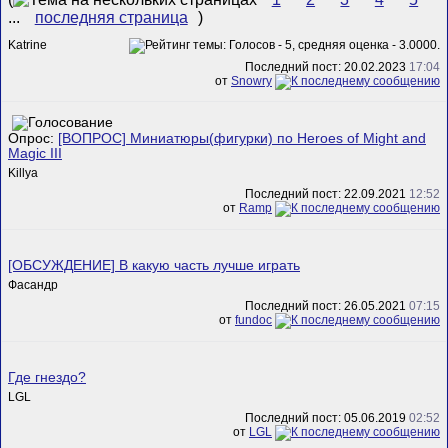
...
последняя страница
)
Katrine
Последний пост: 20.02.2023
17:04
от
Snowry
Опрос:
[ВОПРОС] Миниатюры(фигурки) по Heroes of Might and
Magic III
Killya
Последний пост: 22.09.2021
12:52
от
Ramp
[ОБСУЖДЕНИЕ] В какую часть лучше играть
Фасандр
Последний пост: 26.05.2021
07:15
от
fundoc
Где гнездо?
LGL
Последний пост: 05.06.2019
02:52
от
LGL