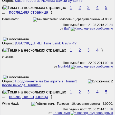
Опрос:
Какой Герой из HOMM3 самый лучший?
(
1
2
3
4
5
...
последняя страница
)
Denminator
Последний пост: 21.08.2015
23:24
от
ДаУ
Опрос:
[ОБСУЖДЕНИЕ] Time Limit: 6 или 4?
(
1
2
3
4
)
invisible
Последний пост: 22.09.2014
09:18
от
MontikM
Опрос:
Продолжаете ли Вы играть в Homm3
после выхода Homm5?
(
1
2
3
4
5
...
последняя страница
)
White Hawk
Последний пост: 21.06.2014
18:16
от
Erutan Rivol