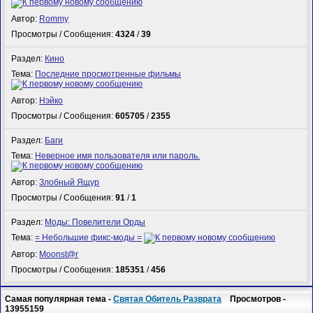
Автор:
Rommy
Просмотры / Сообщения:
4324
/
39
Раздел:
Кино
Тема:
Последние просмотренные фильмы
Автор:
Нэйко
Просмотры / Сообщения:
605705
/
2355
Раздел:
Баги
Тема:
Неверное имя пользователя или пароль.
Автор:
Злобный Ящур
Просмотры / Сообщения:
91
/
1
Раздел:
Моды: Повелители Орды
Тема:
= Небольшие фикс-моды =
Автор:
Mооnst@r
Просмотры / Сообщения:
185351
/
456
Самая популярная тема -
Святая Обитель Разврата
Просмотров -
13955159