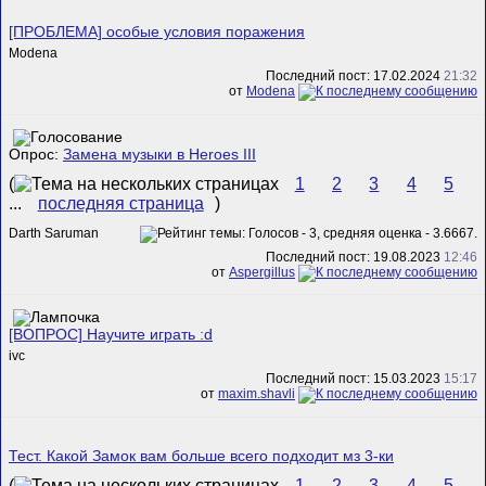
[ПРОБЛЕМА] особые условия поражения
Modena
Последний пост: 17.02.2024
21:32
от
Modena
Опрос:
Замена музыки в Heroes III
(
1
2
3
4
5
...
последняя страница
)
Darth Saruman
Последний пост: 19.08.2023
12:46
от
Aspergillus
[ВОПРОС] Научите играть :d
ivc
Последний пост: 15.03.2023
15:17
от
maxim.shavli
Тест. Какой Замок вам больше всего подходит мз 3-ки
(
1
2
3
4
5