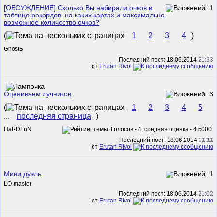
[ОБСУЖДЕНИЕ] Сколько Вы набирали очков в
таблице рекордов, на каких картах и максимально
возможное количество очков?
(
1
2
3
4
)
GhostЬ
Последний пост: 18.06.2014
21:33
от
Erutan Rivol
Оцениваем лучников
(
1
2
3
4
5
...
последняя страница
)
HaRDFuN
Последний пост: 18.06.2014
21:11
от
Erutan Rivol
Мини дуэль
LO-master
Последний пост: 18.06.2014
21:02
от
Erutan Rivol