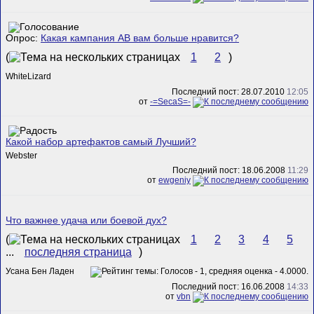
Опрос:
Какая кампания АВ вам больше нравится?
(
1
2
)
WhiteLizard
Последний пост: 28.07.2010
12:05
от
-=SecaS=-
Какой набор артефактов самый Лучший?
Webster
Последний пост: 18.06.2008
11:29
от
ewgeniy
Что важнее удача или боевой дух?
(
1
2
3
4
5
...
последняя страница
)
Усана Бен Ладен
Последний пост: 16.06.2008
14:33
от
vbn