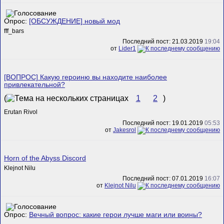
Опрос:
[ОБСУЖДЕНИЕ] новый мод
fff_bars
Последний пост: 21.03.2019
19:04
от
Lider1
[ВОПРОС] Какую героиню вы находите наиболее
привлекательной?
(
1
2
)
Erutan Rivol
Последний пост: 19.01.2019
05:53
от
Jakesrol
Horn of the Abyss Discord
Klejnot Nilu
Последний пост: 07.01.2019
16:07
от
Klejnot Nilu
Опрос:
Вечный вопрос: какие герои лучше маги или воины?