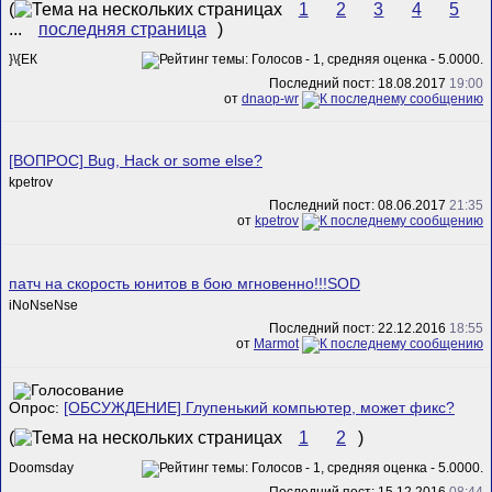
(
1
2
3
4
5
...
последняя страница
)
}\{ЕК
Последний пост: 18.08.2017
19:00
от
dnaop-wr
[ВОПРОС] Bug, Hack or some else?
kpetrov
Последний пост: 08.06.2017
21:35
от
kpetrov
патч на скорость юнитов в бою мгновенно!!!SOD
iNoNseNse
Последний пост: 22.12.2016
18:55
от
Marmot
Опрос:
[ОБСУЖДЕНИЕ] Глупенький компьютер, может фикс?
(
1
2
)
Doomsday
Последний пост: 15.12.2016
08:44