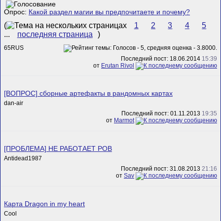
Опрос:
Какой раздел магии вы предпочитаете и почему?
(
1
2
3
4
5
...
последняя страница
)
65RUS
Последний пост: 18.06.2014
15:39
от
Erutan Rivol
[ВОПРОС] сборные артефакты в рандомных картах
dan-air
Последний пост: 01.11.2013
19:35
от
Marmot
[ПРОБЛЕМА] НЕ РАБОТАЕТ РОВ
Antidead1987
Последний пост: 31.08.2013
21:16
от
Sav
Карта Dragon in my heart
Cool