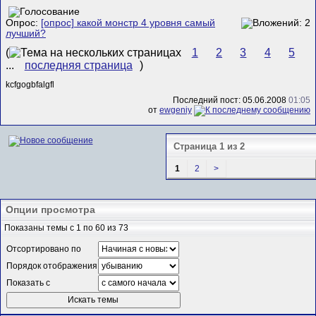
Опрос:
[опрос] какой монстр 4 уровня самый
лучший?
(
1
2
3
4
5
...
последняя страница
)
kcfgogbfalgfl
Последний пост: 05.06.2008
01:05
от
ewgeniy
Страница 1 из 2
1
2
>
Опции просмотра
Показаны темы с 1 по 60 из 73
Отсортировано по
Порядок отображения
Показать с