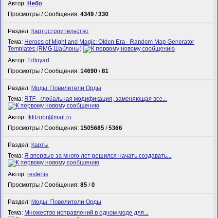
Автор:
Небо
Просмотры / Сообщения:
4349
/
330
Раздел:
Картостроительство
Тема:
Heroes of Might and Magic: Olden Era - Random Map Generator
Templates (RMG Шаблоны)
Автор:
Edloyad
Просмотры / Сообщения:
14690
/
81
Раздел:
Моды: Повелители Орды
Тема:
RTF - глобальная модификация, заменяющая все...
Автор:
fktifzobr@mail.ru
Просмотры / Сообщения:
1505685
/
5366
Раздел:
Карты
Тема:
Я впервые за много лет решился начать создавать...
Автор:
restertis
Просмотры / Сообщения:
85
/
0
Раздел:
Моды: Повелители Орды
Тема:
Множество исправлений в одном моде для...