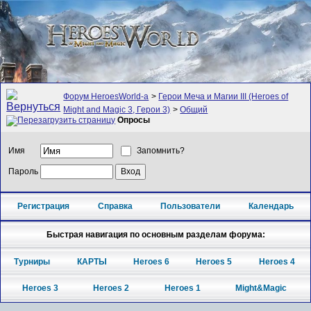
Форум HeroesWorld-а
>
Герои Меча и Магии III (Heroes of
Might and Magic 3, Герои 3)
>
Общий
Опросы
Имя
Запомнить?
Пароль
Регистрация
Справка
Пользователи
Календарь
Быстрая навигация по основным разделам форума:
Турниры
КАРТЫ
Heroes 6
Heroes 5
Heroes 4
Heroes 3
Heroes 2
Heroes 1
Might&Magic