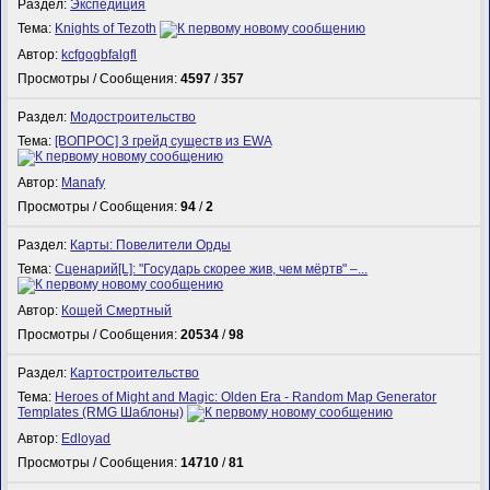
Раздел:
Экспедиция
Тема:
Knights of Tezoth
Автор:
kcfgogbfalgfl
Просмотры / Сообщения:
4597
/
357
Раздел:
Модостроительство
Тема:
[ВОПРОС] 3 грейд существ из EWA
Автор:
Manafy
Просмотры / Сообщения:
94
/
2
Раздел:
Карты: Повелители Орды
Тема:
Сценарий[L]: "Государь скорее жив, чем мёртв" –...
Автор:
Кощей Смертный
Просмотры / Сообщения:
20534
/
98
Раздел:
Картостроительство
Тема:
Heroes of Might and Magic: Olden Era - Random Map Generator
Templates (RMG Шаблоны)
Автор:
Edloyad
Просмотры / Сообщения:
14710
/
81