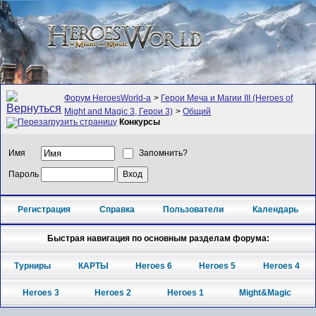
Форум HeroesWorld-а
>
Герои Меча и Магии III (Heroes of
Might and Magic 3, Герои 3)
>
Общий
Конкурсы
Имя
Запомнить?
Пароль
Регистрация
Справка
Пользователи
Календарь
Быстрая навигация по основным разделам форума:
Турниры
КАРТЫ
Heroes 6
Heroes 5
Heroes 4
Heroes 3
Heroes 2
Heroes 1
Might&Magic