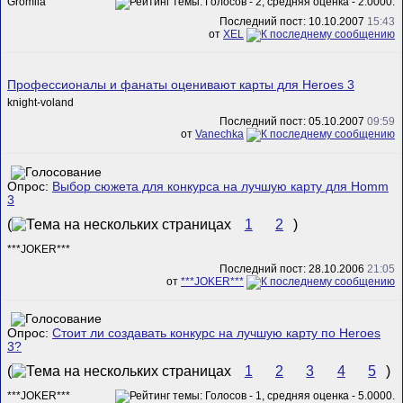
Gromila
Последний пост: 10.10.2007
15:43
от
XEL
Профессионалы и фанаты оценивают карты для Heroes 3
knight-voland
Последний пост: 05.10.2007
09:59
от
Vanechka
Опрос:
Выбор сюжета для конкурса на лучшую карту для Homm
3
(
1
2
)
***JOKER***
Последний пост: 28.10.2006
21:05
от
***JOKER***
Опрос:
Стоит ли создавать конкурс на лучшую карту по Heroes
3?
(
1
2
3
4
5
)
***JOKER***