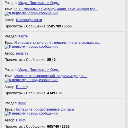
Раздел:
Моды: Повелители Орды
Тема:
RTF - глобальная модификация, заменяющая все...
Автор:
fktifzobr@mail.ru
Просмотры / Сообщения:
1505789
/
5366
Раздел:
Карты
Тема:
Я впервые за много лет решился начать создавать...
Автор:
restertis
Просмотры / Сообщения:
85
/
0
Раздел:
Моды: Повелители Орды
Тема:
Множество исправлений в одном моде для...
Автор:
Rommy
Просмотры / Сообщения:
4349
/
39
Раздел:
Кино
Тема:
Последние просмотренные фильмы
Автор:
Нэйко
Просмотры / Сообщения:
605740
/
2355