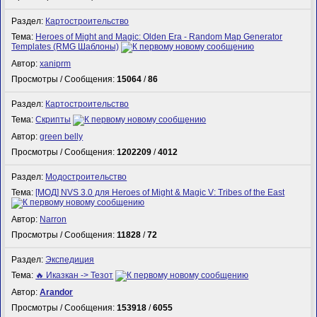
Раздел:
Картостроительство
Тема:
Heroes of Might and Magic: Olden Era - Random Map Generator
Templates (RMG Шаблоны)
Автор:
xaniprm
Просмотры / Сообщения:
15064
/
86
Раздел:
Картостроительство
Тема:
Скрипты
Автор:
green belly
Просмотры / Сообщения:
1202209
/
4012
Раздел:
Модостроительство
Тема:
[МОД] NVS 3.0 для Heroes of Might & Magic V: Tribes of the East
Автор:
Narron
Просмотры / Сообщения:
11828
/
72
Раздел:
Экспедиция
Тема:
🔥 Иказкан -> Тезот
Автор:
Arandor
Просмотры / Сообщения:
153918
/
6055