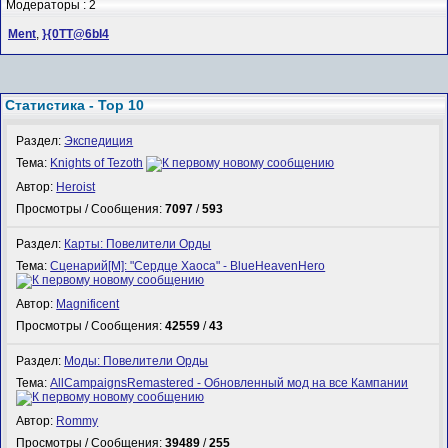
Модераторы : 2
Ment
,
}{0TT@6bI4
Статистика - Top 10
Раздел:
Экспедиция
Тема:
Knights of Tezoth
Автор:
Heroist
Просмотры / Сообщения:
7097
/
593
Раздел:
Карты: Повелители Орды
Тема:
Сценарий[M]: "Сердце Хаоса" - BlueHeavenHero
Автор:
Magnificent
Просмотры / Сообщения:
42559
/
43
Раздел:
Моды: Повелители Орды
Тема:
AllCampaignsRemastered - Обновленный мод на все Кампании
Автор:
Rommy
Просмотры / Сообщения:
39489
/
255