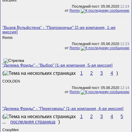
disciples
Последний пост: 05.06.2020
12:24
от
Remix
"Вызов Вульфстена" - "Приграничье" [2-ая компания, 1-ая
миссия]
Remix
Последний пост: 05.06.2020
12:23
от
Remix
"Дилема Фриды" - "Выбор" [1-ая компания, 5-ая миссия]
(
1
2
3
4
)
COOLDEN
Последний пост: 05.06.2020
12:14
от
Remix
"Дилема Фриды" - "Переговоры" [1-ая компания, 4-ая миссия]
(
1
2
3
4
5
...
последняя страница
)
CrasyMen