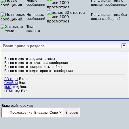
Новые
Популярная тема с
сообщения
новыми сообщениями
Нет новых
Популярная тема без
сообщений
новых сообщений
Тема
закрыта
Ваши права в разделе
^
Вы
не можете
создавать темы
Вы
не можете
отвечать на сообщения
Вы
не можете
прикреплять файлы
Вы
не можете
редактировать сообщения
BB-коды
Вкл.
Смайлы
Вкл.
[IMG]
код
Вкл.
HTML код
Вкл.
Быстрый переход