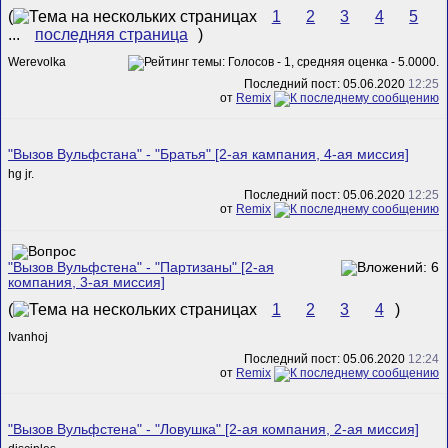
(
1
2
3
4
5
...
последняя страница
)
Werevolka
Последний пост: 05.06.2020
12:25
от
Remix
"Вызов Вульфстана" - "Братья" [2-ая кампания, 4-ая миссия]
hg jr.
Последний пост: 05.06.2020
12:25
от
Remix
"Вызов Вульфстена" - "Партизаны" [2-ая
компания, 3-ая миссия]
(
1
2
3
4
)
Ivanhoj
Последний пост: 05.06.2020
12:24
от
Remix
"Вызов Вульфстена" - "Ловушка" [2-ая компания, 2-ая миссия]