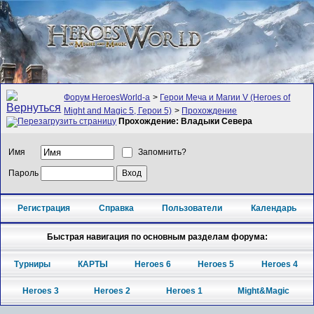
Форум HeroesWorld-а
>
Герои Меча и Магии V (Heroes of
Might and Magic 5, Герои 5)
>
Прохождение
Прохождение: Владыки Севера
Имя
Запомнить?
Пароль
Регистрация
Справка
Пользователи
Календарь
Быстрая навигация по основным разделам форума:
Турниры
КАРТЫ
Heroes 6
Heroes 5
Heroes 4
Heroes 3
Heroes 2
Heroes 1
Might&Magic