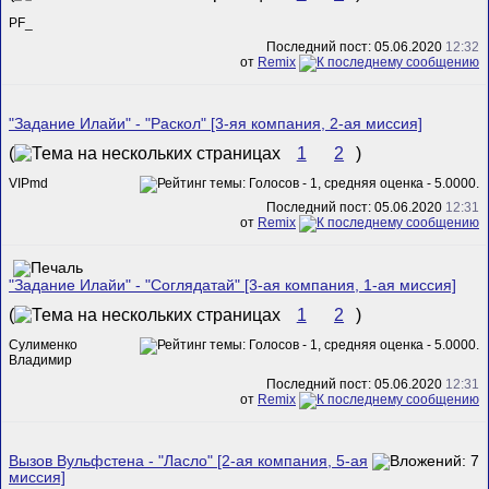
PF_
Последний пост: 05.06.2020
12:32
от
Remix
"Задание Илайи" - "Раскол" [3-яя компания, 2-ая миссия]
(
1
2
)
VIPmd
Последний пост: 05.06.2020
12:31
от
Remix
"Задание Илайи" - "Соглядатай" [3-ая компания, 1-ая миссия]
(
1
2
)
Сулименко
Владимир
Последний пост: 05.06.2020
12:31
от
Remix
Вызов Вульфстена - "Ласло" [2-ая компания, 5-ая
миссия]