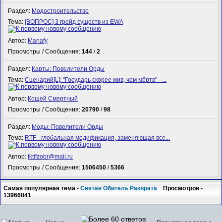
Раздел:
Модостроительство
Тема:
[ВОПРОС] 3 грейд существ из EWA
Автор:
Manafy
Просмотры / Сообщения:
144
/
2
Раздел:
Карты: Повелители Орды
Тема:
Сценарий[L]: "Государь скорее жив, чем мёртв" –...
Автор:
Кощей Смертный
Просмотры / Сообщения:
20790
/
98
Раздел:
Моды: Повелители Орды
Тема:
RTF - глобальная модификация, заменяющая все...
Автор:
fktifzobr@mail.ru
Просмотры / Сообщения:
1506450
/
5366
Самая популярная тема -
Святая Обитель Разврата
Просмотров -
13966841