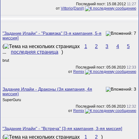
Последний пост: 15.08.2012
11:27
от
Vittorio(Danil)
"Задание Илайи" - "Развязка" [3-я кампания, 5-я
миссия]
(
1
2
3
4
5
...
последняя страница
)
brut
Последний пост: 05.06.2020
12:33
от
Remix
Задание Илайи - Драконы (3я кампания, 4я
миссия)
SuperGuru
Последний пост: 05.06.2020
12:32
от
Remix
"Задание Илайи" - "Встреча" [3-яя кампания, 3-яя миссия]
(
1
2
)