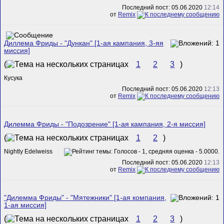
Последний пост: 05.06.2020
12:14
от
Remix
Диллема Фриды - "Дункан" [1-ая кампания, 3-яя
миссия]
(
1
2
3
)
Кусука
Последний пост: 05.06.2020
12:13
от
Remix
Дилемма Фриды - "Подозрение" [1-ая кампания, 2-я миссия]
(
1
2
)
Nightly Edelweiss
Последний пост: 05.06.2020
12:13
от
Remix
"Дилемма Фриды" - "Мятежники" [1-ая компания,
1-ая миссия]
(
1
2
3
)