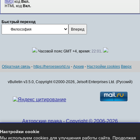
[IMG]
код
Вкл.
HTML код
Вкл.
Быстрый переход
Часовой пояс GMT +4, время:
22:01
.
Обратная связь
-
https://heroesworld.ru
-
Архив
-
Настройки cookies
Вверх
vBulletin v3.5.0, Copyright ©2000-2026, Jelsoft Enterprises Ltd. (Русский)
Авторские права - Copyright © 2006-2026
www.HeroesWorld.ru All rights reserved
Настройки cookie
Heroes World (English)
Мы используем cookies для улучшения работы сайта. Продолжая