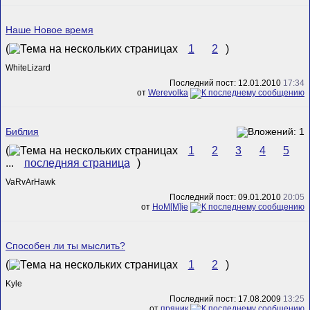
Наше Новое время
(
1
2
)
WhiteLizard
Последний пост: 12.01.2010
17:34
от
Werevolka
Библия
(
1
2
3
4
5
...
последняя страница
)
VaRvArHawk
Последний пост: 09.01.2010
20:05
от
HoM[M]ie
Способен ли ты мыслить?
(
1
2
)
Kyle
Последний пост: 17.08.2009
13:25
от
пряник