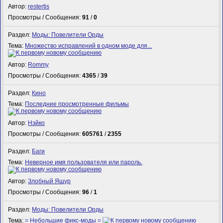
Автор:
restertis
Просмотры / Сообщения:
91
/
0
Раздел:
Моды: Повелители Орды
Тема:
Множество исправлений в одном моде для...
Автор:
Rommy
Просмотры / Сообщения:
4365
/
39
Раздел:
Кино
Тема:
Последние просмотренные фильмы
Автор:
Нэйко
Просмотры / Сообщения:
605761
/
2355
Раздел:
Баги
Тема:
Неверное имя пользователя или пароль.
Автор:
Злобный Ящур
Просмотры / Сообщения:
96
/
1
Раздел:
Моды: Повелители Орды
Тема:
= Небольшие фикс-моды =