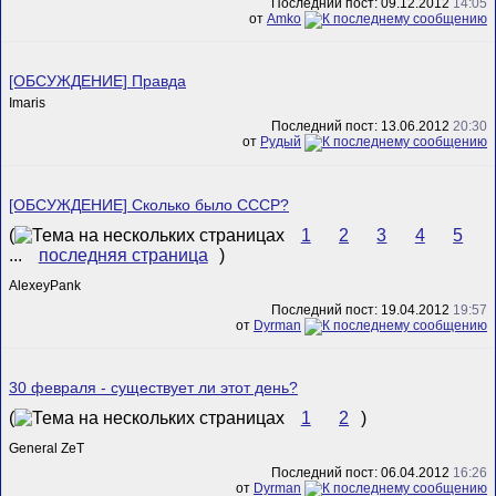
Последний пост: 09.12.2012
14:05
от
Amko
[ОБСУЖДЕНИЕ] Правда
Imaris
Последний пост: 13.06.2012
20:30
от
Рудый
[ОБСУЖДЕНИЕ] Сколько было СССР?
(
1
2
3
4
5
...
последняя страница
)
AlexeyPank
Последний пост: 19.04.2012
19:57
от
Dyrman
30 февраля - существует ли этот день?
(
1
2
)
General ZeT
Последний пост: 06.04.2012
16:26
от
Dyrman