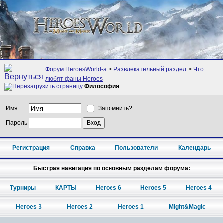
Форум HeroesWorld-а
>
Развлекательный раздел
>
Что
любят фаны Heroes
Философия
Имя
Запомнить?
Пароль
Регистрация
Справка
Пользователи
Календарь
Быстрая навигация по основным разделам форума:
Турниры
КАРТЫ
Heroes 6
Heroes 5
Heroes 4
Heroes 3
Heroes 2
Heroes 1
Might&Magic