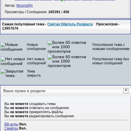
Автор:
Mооnst@r
Просмотры / Сообщения:
185391
/
456
Самая популярная тема -
Святая Обитель Разврата
Просмотров -
13957676
Новые
Популярная тема с
сообщения
новыми сообщениями
Нет новых
Популярная тема без
сообщений
новых сообщений
Тема
закрыта
Ваши права в разделе
^
Вы
не можете
создавать темы
Вы
не можете
отвечать на сообщения
Вы
не можете
прикреплять файлы
Вы
не можете
редактировать сообщения
BB-коды
Вкл.
Смайлы
Вкл.