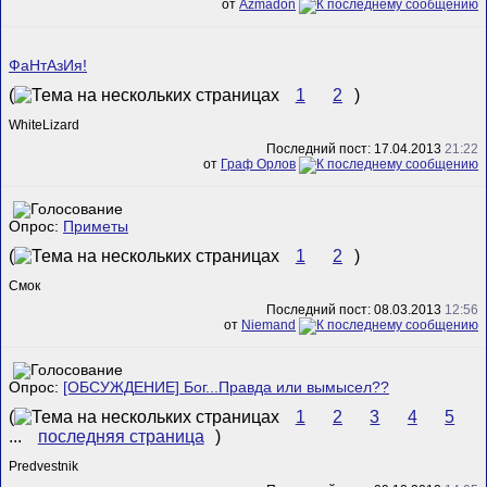
от
Azmadon
ФаНтАзИя!
(
1
2
)
WhiteLizard
Последний пост: 17.04.2013
21:22
от
Граф Орлов
Опрос:
Приметы
(
1
2
)
Смок
Последний пост: 08.03.2013
12:56
от
Niemand
Опрос:
[ОБСУЖДЕНИЕ] Бог...Правда или вымысел??
(
1
2
3
4
5
...
последняя страница
)
Predvestnik