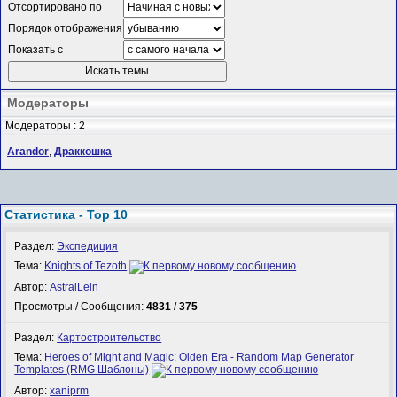
Отсортировано по
Порядок отображения
Показать с
Модераторы
Модераторы : 2
Arandor
,
Драккошка
Статистика - Top 10
Раздел:
Экспедиция
Тема:
Knights of Tezoth
Автор:
AstralLein
Просмотры / Сообщения:
4831
/
375
Раздел:
Картостроительство
Тема:
Heroes of Might and Magic: Olden Era - Random Map Generator
Templates (RMG Шаблоны)
Автор:
xaniprm