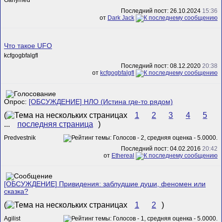
Ganymed
Последний пост: 26.10.2024
15:36
от
Dark Jack
Что такое UFO
kcfgogbfalgfl
Последний пост: 08.12.2020
20:38
от
kcfgogbfalgfl
Опрос:
[ОБСУЖДЕНИЕ] НЛО (Истина где-то рядом)
(
1
2
3
4
5
...
последняя страница
)
Predvestnik
Последний пост: 04.02.2016
20:42
от
Ethereal
[ОБСУЖДЕНИЕ] Привидения: заблудшие души, феномен или
сказка?
(
1
2
)
Agilist