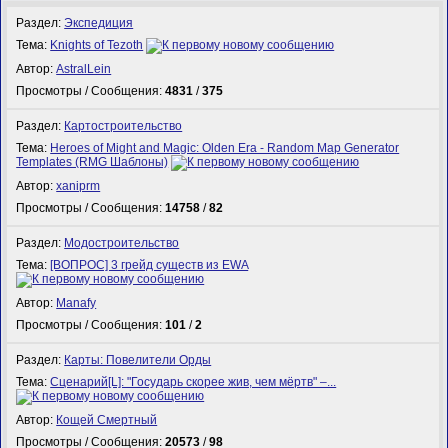
Раздел:
Экспедиция
Тема:
Knights of Tezoth
Автор:
AstralLein
Просмотры / Сообщения:
4831
/
375
Раздел:
Картостроительство
Тема:
Heroes of Might and Magic: Olden Era - Random Map Generator
Templates (RMG Шаблоны)
Автор:
xaniprm
Просмотры / Сообщения:
14758
/
82
Раздел:
Модостроительство
Тема:
[ВОПРОС] 3 грейд существ из EWA
Автор:
Manafy
Просмотры / Сообщения:
101
/
2
Раздел:
Карты: Повелители Орды
Тема:
Сценарий[L]: "Государь скорее жив, чем мёртв" –...
Автор:
Кощей Смертный
Просмотры / Сообщения:
20573
/
98