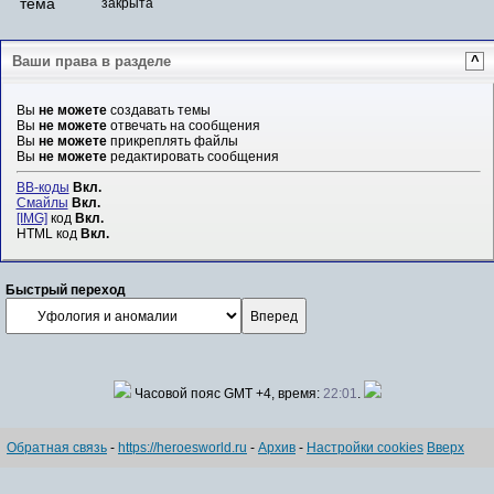
закрыта
Ваши права в разделе
^
Вы
не можете
создавать темы
Вы
не можете
отвечать на сообщения
Вы
не можете
прикреплять файлы
Вы
не можете
редактировать сообщения
BB-коды
Вкл.
Смайлы
Вкл.
[IMG]
код
Вкл.
HTML код
Вкл.
Быстрый переход
Часовой пояс GMT +4, время:
22:01
.
Обратная связь
-
https://heroesworld.ru
-
Архив
-
Настройки cookies
Вверх