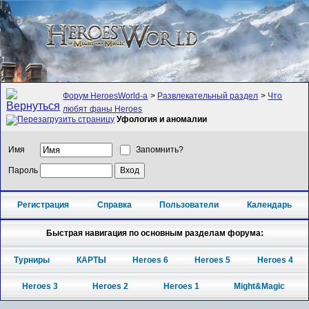
Форум HeroesWorld-а
>
Развлекательный раздел
>
Что
любят фаны Heroes
Уфология и аномалии
Имя
Запомнить?
Пароль
Регистрация
Справка
Пользователи
Календарь
Быстрая навигация по основным разделам форума:
Турниры
КАРТЫ
Heroes 6
Heroes 5
Heroes 4
Heroes 3
Heroes 2
Heroes 1
Might&Magic