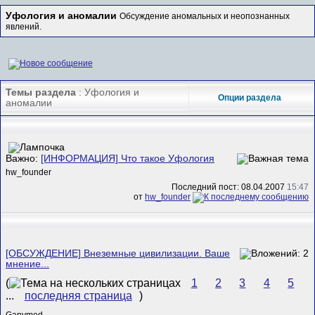
Уфология и аномалии
Обсуждение аномальных и неопознанных
явлений.
Темы раздела
: Уфология и
Опции раздела
аномалии
Важно:
[ИНФОРМАЦИЯ] Что такое Уфология
hw_founder
Последний пост: 08.04.2007
15:47
от
hw_founder
[ОБСУЖДЕНИЕ] Внеземные цивилизации. Ваше
мнение...
(
1
2
3
4
5
...
последняя страница
)