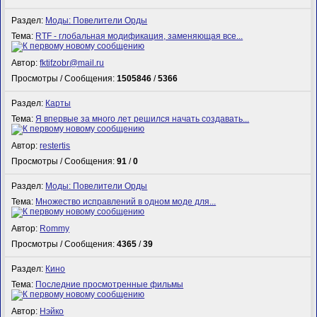
Раздел:
Моды: Повелители Орды
Тема:
RTF - глобальная модификация, заменяющая все...
Автор:
fktifzobr@mail.ru
Просмотры / Сообщения:
1505846
/
5366
Раздел:
Карты
Тема:
Я впервые за много лет решился начать создавать...
Автор:
restertis
Просмотры / Сообщения:
91
/
0
Раздел:
Моды: Повелители Орды
Тема:
Множество исправлений в одном моде для...
Автор:
Rommy
Просмотры / Сообщения:
4365
/
39
Раздел:
Кино
Тема:
Последние просмотренные фильмы
Автор:
Нэйко