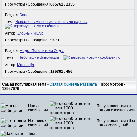
Просмотры / Сообщения:
605761
/
2355
Раздел:
Баги
Тема:
Неверное имя пользователя или пароль.
Автор:
Злобный Ящур
Просмотры / Сообщения:
96
/
1
Раздел:
Моды: Повелители Орды
Тема:
= Небольшие фикс-моды =
Автор:
Mооnst@r
Просмотры / Сообщения:
185391
/
456
Самая популярная тема -
Святая Обитель Разврата
Просмотров -
13957676
Новые
Популярная тема с
сообщения
новыми сообщениями
Нет новых
Популярная тема без
сообщений
новых сообщений
Тема