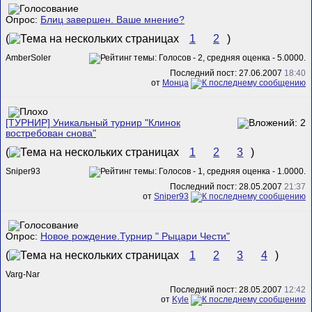
Опрос:
Блиц завершен. Ваше мнение?
(
1
2
)
AmberSoler
Последний пост: 27.06.2007
18:40
от
Монца
[ТУРНИР] Уникальный турнир "Клинок
востребован снова"
(
1
2
3
)
Sniper93
Последний пост: 28.05.2007
21:37
от
Sniper93
Опрос:
Новое рождение.Турнир " Рыцари Чести"
(
1
2
3
4
)
Varg-Nar
Последний пост: 28.05.2007
12:42
от
Kyle