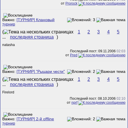
от
Prorock
Важно:
[ТУРНИР] Клановый
турнир
(
1
2
3
4
5
...
последняя страница
)
natasha
Последний пост: 09.11.2006
02:03
от
Pred
Важно:
[ТУРНИР] "Рыцари чести"
(
1
2
3
4
5
...
последняя страница
)
Firelord
Последний пост: 08.10.2006
02:10
от
nprf
Важно:
[ТУРНИР] 2-й offline
турнир