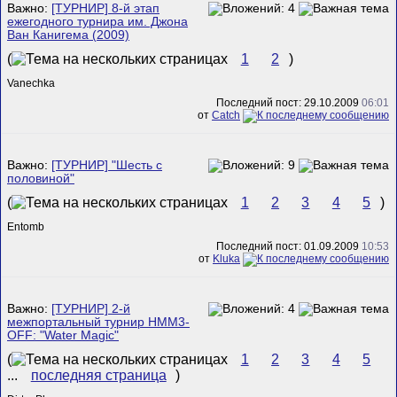
Важно:
[ТУРНИР] 8-й этап
ежегодного турнира им. Джона
Ван Канигема (2009)
(
1
2
)
Vanechka
Последний пост: 29.10.2009
06:01
от
Catch
Важно:
[ТУРНИР] "Шесть с
половиной"
(
1
2
3
4
5
)
Entomb
Последний пост: 01.09.2009
10:53
от
Kluka
Важно:
[ТУРНИР] 2-й
межпортальный турнир HMM3-
OFF: "Water Magic"
(
1
2
3
4
5
...
последняя страница
)