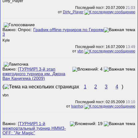
Dirty_Player
Последний пост: 20.07.2009
21:03
от
Dirty_Player
Важно: Опрос:
График offline-турниров по Героям
3
Kyle
Последний пост: 16.07.2009
13:49
от
vbn
Важно:
[ТУРНИР] 3-й этап
ежегодного турнира им. Джона
Ван Канигема (2009)
(
1
2
3
4
)
vbn
Последний пост: 02.05.2009
10:10
от
Ivanhoj
Важно:
[ТУРНИР] 1-й
межпортальный турнир HMM3-
OFF: "Air Magic"