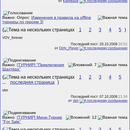
от
Kamikaze
Важно: Опрос:
Изменения в правила на offline
турниры по героям 3!
(
1
2
3
4
5
)
VDV_forever
Последний пост: 20.10.2008
20:52
от
Dirty_Player
Важно:
[ТУРНИР] "Приключения
Шахтёра"
(
1
2
3
4
5
...
последняя страница
)
vbn
Последний пост: 07.10.2008
21:34
от
vbn
Важно:
[ТУРНИР] Мини-Турнир
"For Sale"
(
1
2
3
4
5