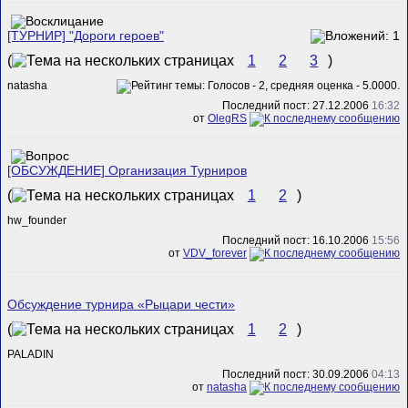
[ТУРНИР] "Дороги героев"
(
1
2
3
)
natasha
Последний пост: 27.12.2006
16:32
от
OlegRS
[ОБСУЖДЕНИЕ] Организация Турниров
(
1
2
)
hw_founder
Последний пост: 16.10.2006
15:56
от
VDV_forever
Обсуждение турнира «Рыцари чести»
(
1
2
)
PALADIN
Последний пост: 30.09.2006
04:13
от
natasha