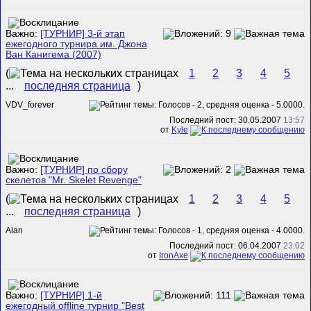
Важно:
[ТУРНИР] 3-й этап
ежегодного турнира им. Джона
Ван Канигема (2007)
(
1
2
3
4
5
...
последняя страница
)
VDV_forever
Последний пост: 30.05.2007
13:57
от
Kyle
Важно:
[ТУРНИР] по сбору
скелетов "Mr. Skelet Revenge"
(
1
2
3
4
5
...
последняя страница
)
Alan
Последний пост: 06.04.2007
23:02
от
IronAxe
Важно:
[ТУРНИР] 1-й
ежегодный offline турнир "Best