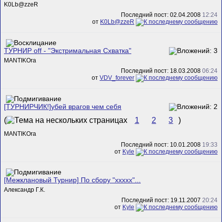
K0Lb@zzeR
Последний пост: 02.04.2008
12:24
от
K0Lb@zzeR
ТУРНИР off - "Экстримальная Схватка"
MANTIKOra
Последний пост: 18.03.2008
06:24
от
VDV_forever
[ТУРНИРЧИК!]убей врагов чем себя
(
1
2
3
)
MANTIKOra
Последний пост: 10.01.2008
19:33
от
Kyle
[Межклановый Турнир] По сбору "ххххх"...
Александр Г.К.
Последний пост: 19.11.2007
20:24
от
Kyle