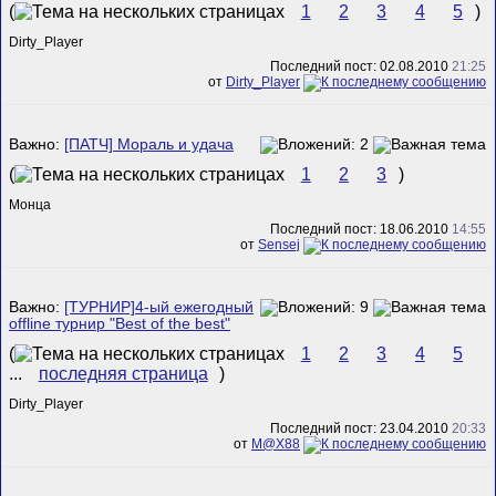
(
1
2
3
4
5
)
Dirty_Player
Последний пост: 02.08.2010
21:25
от
Dirty_Player
Важно:
[ПАТЧ] Мораль и удача
(
1
2
3
)
Монца
Последний пост: 18.06.2010
14:55
от
Sensej
Важно:
[ТУРНИР]4-ый ежегодный
offline турнир "Best of the best"
(
1
2
3
4
5
...
последняя страница
)
Dirty_Player
Последний пост: 23.04.2010
20:33
от
M@X88