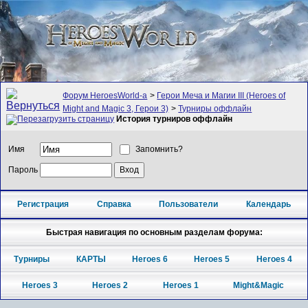
Форум HeroesWorld-а
>
Герои Меча и Магии III (Heroes of
Might and Magic 3, Герои 3)
>
Турниры оффлайн
История турниров оффлайн
Имя
Запомнить?
Пароль
Регистрация
Справка
Пользователи
Календарь
Быстрая навигация по основным разделам форума:
Турниры
КАРТЫ
Heroes 6
Heroes 5
Heroes 4
Heroes 3
Heroes 2
Heroes 1
Might&Magic