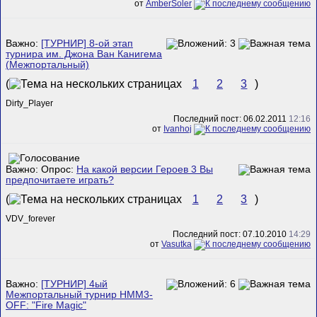
от
AmberSoler
Важно:
[ТУРНИР] 8-ой этап
турнира им. Джона Ван Канигема
(Межпортальный)
(
1
2
3
)
Dirty_Player
Последний пост: 06.02.2011
12:16
от
Ivanhoj
Важно: Опрос:
На какой версии Героев 3 Вы
предпочитаете играть?
(
1
2
3
)
VDV_forever
Последний пост: 07.10.2010
14:29
от
Vasutka
Важно:
[ТУРНИР] 4ый
Межпортальный турнир HMM3-
OFF: "Fire Magic"