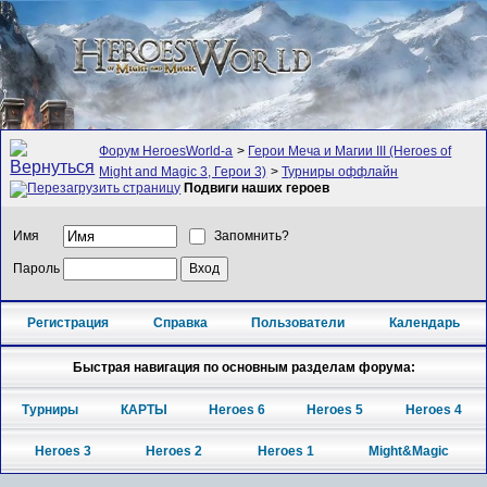
Форум HeroesWorld-а
>
Герои Меча и Магии III (Heroes of
Might and Magic 3, Герои 3)
>
Турниры оффлайн
Подвиги наших героев
Имя
Запомнить?
Пароль
Регистрация
Справка
Пользователи
Календарь
Быстрая навигация по основным разделам форума:
Турниры
КАРТЫ
Heroes 6
Heroes 5
Heroes 4
Heroes 3
Heroes 2
Heroes 1
Might&Magic