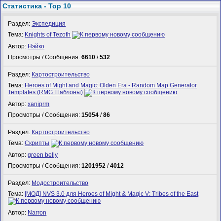
Статистика - Top 10
Раздел:
Экспедиция
Тема:
Knights of Tezoth
Автор:
Нэйко
Просмотры / Сообщения:
6610
/
532
Раздел:
Картостроительство
Тема:
Heroes of Might and Magic: Olden Era - Random Map Generator
Templates (RMG Шаблоны)
Автор:
xaniprm
Просмотры / Сообщения:
15054
/
86
Раздел:
Картостроительство
Тема:
Скрипты
Автор:
green belly
Просмотры / Сообщения:
1201952
/
4012
Раздел:
Модостроительство
Тема:
[МОД] NVS 3.0 для Heroes of Might & Magic V: Tribes of the East
Автор:
Narron