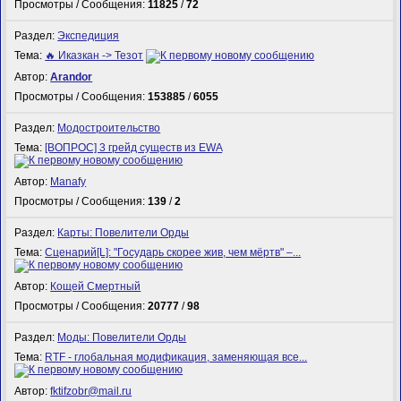
Просмотры / Сообщения:
11825
/
72
Раздел:
Экспедиция
Тема:
🔥 Иказкан -> Тезот
Автор:
Arandor
Просмотры / Сообщения:
153885
/
6055
Раздел:
Модостроительство
Тема:
[ВОПРОС] 3 грейд существ из EWA
Автор:
Manafy
Просмотры / Сообщения:
139
/
2
Раздел:
Карты: Повелители Орды
Тема:
Сценарий[L]: "Государь скорее жив, чем мёртв" –...
Автор:
Кощей Смертный
Просмотры / Сообщения:
20777
/
98
Раздел:
Моды: Повелители Орды
Тема:
RTF - глобальная модификация, заменяющая все...
Автор:
fktifzobr@mail.ru