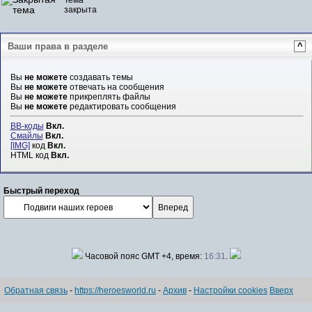
закрыта
Ваши права в разделе
^
Вы
не можете
создавать темы
Вы
не можете
отвечать на сообщения
Вы
не можете
прикреплять файлы
Вы
не можете
редактировать сообщения
BB-коды
Вкл.
Смайлы
Вкл.
[IMG]
код
Вкл.
HTML код
Вкл.
Быстрый переход
Часовой пояс GMT +4, время:
16:31
.
Обратная связь
-
https://heroesworld.ru
-
Архив
-
Настройки cookies
Вверх