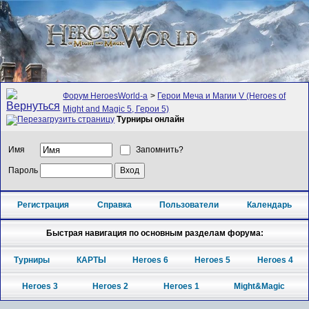
Форум HeroesWorld-а
>
Герои Меча и Магии V (Heroes of
Might and Magic 5, Герои 5)
Турниры онлайн
Имя
Запомнить?
Пароль
Регистрация
Справка
Пользователи
Календарь
Быстрая навигация по основным разделам форума:
Турниры
КАРТЫ
Heroes 6
Heroes 5
Heroes 4
Heroes 3
Heroes 2
Heroes 1
Might&Magic