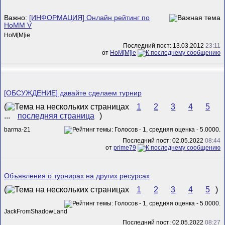
Важно:
[ИНФОРМАЦИЯ] Онлайн рейтинг по
HoMM V
HoM[M]ie
Последний пост: 13.03.2012
23:11
от
HoM[M]ie
[ОБСУЖДЕНИЕ] давайте сделаем турнир
(
1
2
3
4
5
...
последняя страница
)
barma-21
Последний пост: 02.05.2022
08:44
от
prime79
Объявления о турнирах на других ресурсах
(
1
2
3
4
5
)
JackFromShadowLand
Последний пост: 02.05.2022
08:27