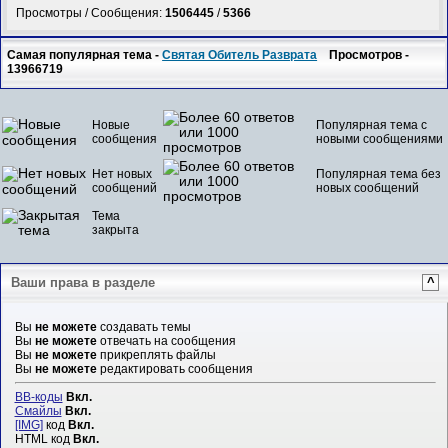
Просмотры / Сообщения:
1506445
/
5366
Самая популярная тема -
Святая Обитель Разврата
Просмотров -
13966719
Новые
Популярная тема с
сообщения
новыми сообщениями
Нет новых
Популярная тема без
сообщений
новых сообщений
Тема
закрыта
Ваши права в разделе
^
Вы
не можете
создавать темы
Вы
не можете
отвечать на сообщения
Вы
не можете
прикреплять файлы
Вы
не можете
редактировать сообщения
BB-коды
Вкл.
Смайлы
Вкл.
[IMG]
код
Вкл.
HTML код
Вкл.