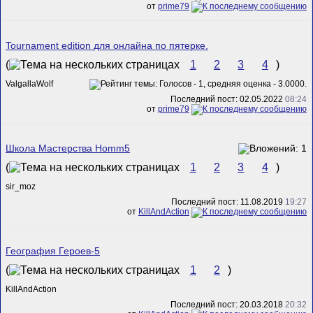
от
prime79
Tournament edition для онлайна по пятерке.
(
1
2
3
4
)
ValgallaWolf
Последний пост: 02.05.2022
08:24
от
prime79
Школа Мастерства Homm5
(
1
2
3
4
)
sir_moz
Последний пост: 11.08.2019
19:27
от
KillAndAction
География Героев-5
(
1
2
)
KillAndAction
Последний пост: 20.03.2018
20:32