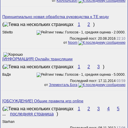
от
KillAndAction
Принципиально новая обработка руководства к ТЕ моду
(
1
2
)
Stiletto
Последний пост: 20.08.2016
22:10
от
Noom
[ИНФОРМАЦИЯ] Онлайн трансляции
(
1
2
3
)
ВаДя
Последний пост: 17.11.2014
03:59
от
Элементаль Бога
[ОБСУЖДЕНИЕ] Общие правила игр online
(
1
2
3
4
5
...
последняя страница
)
Starhan
Последний пост: 08.11.2012
17:08