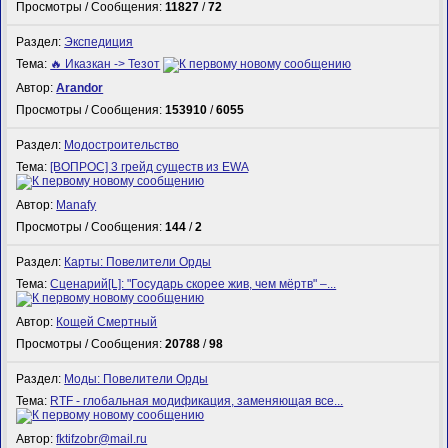
Просмотры / Сообщения:
11827
/
72
Раздел:
Экспедиция
Тема:
🔥 Иказкан -> Тезот
Автор:
Arandor
Просмотры / Сообщения:
153910
/
6055
Раздел:
Модостроительство
Тема:
[ВОПРОС] 3 грейд существ из EWA
Автор:
Manafy
Просмотры / Сообщения:
144
/
2
Раздел:
Карты: Повелители Орды
Тема:
Сценарий[L]: "Государь скорее жив, чем мёртв" –...
Автор:
Кощей Смертный
Просмотры / Сообщения:
20788
/
98
Раздел:
Моды: Повелители Орды
Тема:
RTF - глобальная модификация, заменяющая все...
Автор:
fktifzobr@mail.ru