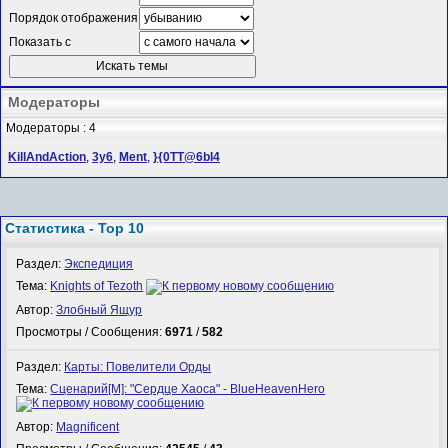
Порядок отображения
Показать с
Модераторы
Модераторы : 4
KillAndAction
,
3y6
,
Ment
,
}{0TT@6bI4
Статистика - Top 10
Раздел:
Экспедиция
Тема:
Knights of Tezoth
Автор:
Злобный Ящур
Просмотры / Сообщения:
6971
/
582
Раздел:
Карты: Повелители Орды
Тема:
Сценарий[M]: "Сердце Хаоса" - BlueHeavenHero
Автор:
Magnificent