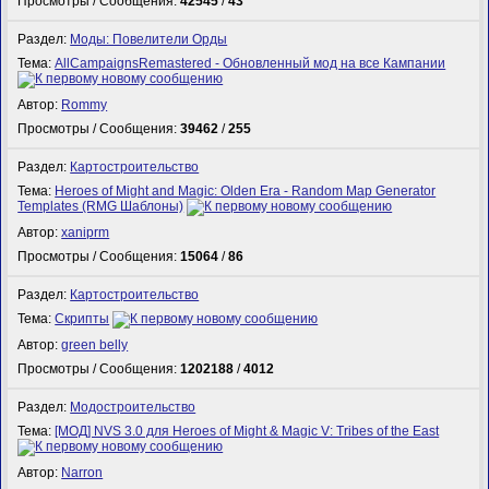
Просмотры / Сообщения:
42545
/
43
Раздел:
Моды: Повелители Орды
Тема:
AllCampaignsRemastered - Обновленный мод на все Кампании
Автор:
Rommy
Просмотры / Сообщения:
39462
/
255
Раздел:
Картостроительство
Тема:
Heroes of Might and Magic: Olden Era - Random Map Generator
Templates (RMG Шаблоны)
Автор:
xaniprm
Просмотры / Сообщения:
15064
/
86
Раздел:
Картостроительство
Тема:
Скрипты
Автор:
green belly
Просмотры / Сообщения:
1202188
/
4012
Раздел:
Модостроительство
Тема:
[МОД] NVS 3.0 для Heroes of Might & Magic V: Tribes of the East
Автор:
Narron