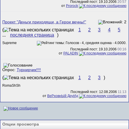
Последний пост: 19.10.2006
20:57
от
Prorock
Проект "Деньги приходящи, а Герои вечны!"
(
1
2
3
4
5
...
последняя страница
)
Supreme
Последний пост: 19.10.2006
00:16
от
PALADIN
Опрос:
Турнирчик!!!!
(
1
2
3
)
RomaShSh
Последний пост: 12.08.2006
11:13
от
ВеРховнЫй ДруИд
Опции просмотра