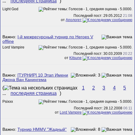
...
последняя страница
)
Light God
Последний пост: 29.05.2012
21:08
от
Апологет
Важно:
I-й межресурсный турнир по Heroes V
offline
Lord Vampire
Последний пост: 30.03.2009
20:22
от
Kitsune
Важно:
[ТУРНИР] 10 Этап Имени
Джона Ван Канингема
(
1
2
3
4
5
...
последняя страница
)
Psixxx
Последний пост: 28.12.2008
06:11
от
Lord Vampire
Важно:
Турнир HMMV "Жадный"