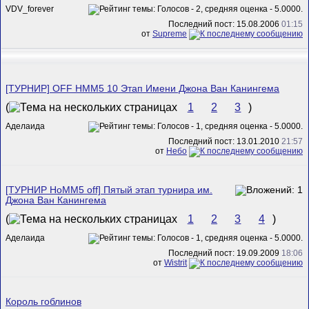
VDV_forever
Последний пост: 15.08.2006
01:15
от
Supreme
[ТУРНИР] OFF HMM5 10 Этап Имени Джона Ван Канингема
(
1
2
3
)
Аделаида
Последний пост: 13.01.2010
21:57
от
Небо
[ТУРНИР HoMM5 off] Пятый этап турнира им.
Джона Ван Канингема
(
1
2
3
4
)
Аделаида
Последний пост: 19.09.2009
18:06
от
Wistrit
Король гоблинов