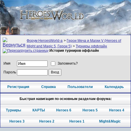
Форум HeroesWorld-а
>
Герои Меча и Магии V (Heroes of
Might and Magic 5, Герои 5)
>
Турниры оффлайн
История турниров оффлайн
Имя
Запомнить?
Пароль
Регистрация
Справка
Пользователи
Календарь
Быстрая навигация по основным разделам форума:
Турниры
КАРТЫ
Heroes 6
Heroes 5
Heroes 4
Heroes 3
Heroes 2
Heroes 1
Might&Magic