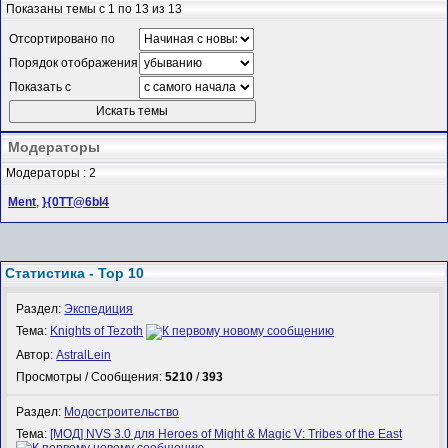
Показаны темы с 1 по 13 из 13
Отсортировано по
Порядок отображения
Показать с
Модераторы
Модераторы : 2
Ment
,
}{0TT@6bI4
Статистика - Top 10
Раздел:
Экспедиция
Тема:
Knights of Tezoth
Автор:
AstralLein
Просмотры / Сообщения:
5210
/
393
Раздел:
Модостроительство
Тема:
[МОД] NVS 3.0 для Heroes of Might & Magic V: Tribes of the East