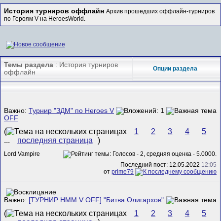
История турниров оффлайн
Архив прошедших оффлайн-турниров
по Героям V на HeroesWorld.
Темы раздела
: История турниров
Опции раздела
оффлайн
Важно:
Турнир "ЗДМ" по Heroes V
OFF
(
1
2
3
4
5
...
последняя страница
)
Lord Vampire
Последний пост: 12.05.2022
12:05
от
prime79
Важно:
[ТУРНИР HMM V OFF] "Битва Олигархов"
(
1
2
3
4
5