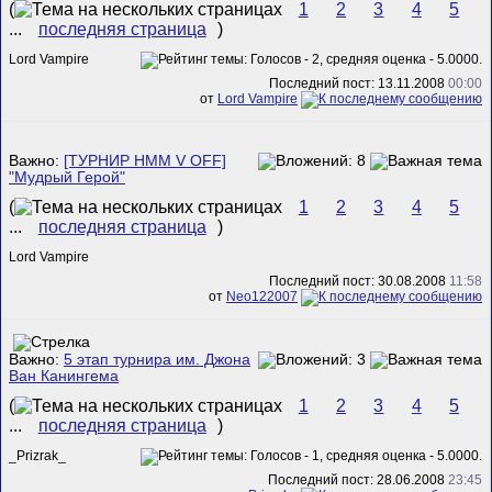
(
1
2
3
4
5
...
последняя страница
)
Lord Vampire
Последний пост: 13.11.2008
00:00
от
Lord Vampire
Важно:
[ТУРНИР HMM V OFF]
"Мудрый Герой"
(
1
2
3
4
5
...
последняя страница
)
Lord Vampire
Последний пост: 30.08.2008
11:58
от
Neo122007
Важно:
5 этап турнира им. Джона
Ван Канингема
(
1
2
3
4
5
...
последняя страница
)
_Prizrak_
Последний пост: 28.06.2008
23:45