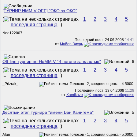
[ТУРНИР HMM V OFF] "ОКО за ОКО"
(
1
2
3
4
5
...
последняя страница
)
Neo122007
Последний пост: 24.06.2008
14:41
от
Майор Вихрь
Off-line турнир по HoMM V-"В погоне за властью"
(
1
2
3
4
5
...
последняя страница
)
_Prizrak_
Последний пост: 13.04.2008
11:28
от
Kamikaze
Десятый этап турнира "имени Ван Канигема"
(
1
2
3
4
5
...
последняя страница
)
Alan