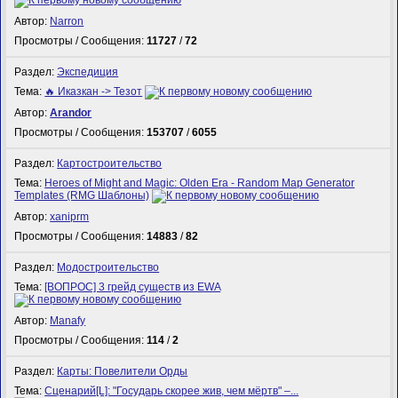
Автор:
Narron
Просмотры / Сообщения:
11727
/
72
Раздел:
Экспедиция
Тема:
🔥 Иказкан -> Тезот
Автор:
Arandor
Просмотры / Сообщения:
153707
/
6055
Раздел:
Картостроительство
Тема:
Heroes of Might and Magic: Olden Era - Random Map Generator
Templates (RMG Шаблоны)
Автор:
xaniprm
Просмотры / Сообщения:
14883
/
82
Раздел:
Модостроительство
Тема:
[ВОПРОС] 3 грейд существ из EWA
Автор:
Manafy
Просмотры / Сообщения:
114
/
2
Раздел:
Карты: Повелители Орды
Тема:
Сценарий[L]: "Государь скорее жив, чем мёртв" –...