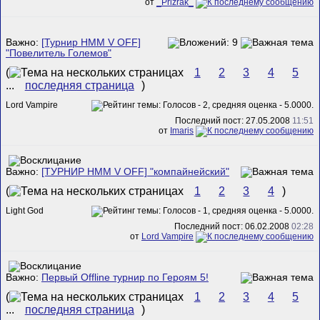
от
_Prizrak_
Важно:
[Турнир HMM V OFF]
"Повелитель Големов"
(
1
2
3
4
5
...
последняя страница
)
Lord Vampire
Последний пост: 27.05.2008
11:51
от
Imaris
Важно:
[ТУРНИР HMM V OFF] "компайнейский"
(
1
2
3
4
)
Light God
Последний пост: 06.02.2008
02:28
от
Lord Vampire
Важно:
Первый Offline турнир по Героям 5!
(
1
2
3
4
5
...
последняя страница
)