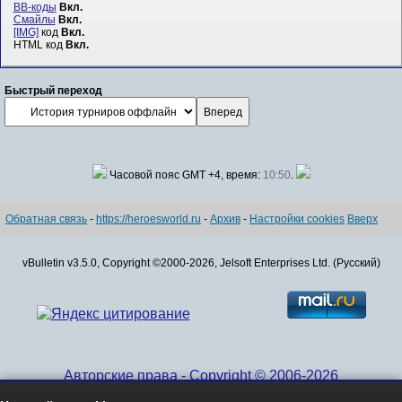
BB-коды
Вкл.
Смайлы
Вкл.
[IMG]
код
Вкл.
HTML код
Вкл.
Быстрый переход
Часовой пояс GMT +4, время:
10:50
.
Обратная связь
-
https://heroesworld.ru
-
Архив
-
Настройки cookies
Вверх
vBulletin v3.5.0, Copyright ©2000-2026, Jelsoft Enterprises Ltd. (Русский)
Авторские права - Copyright © 2006-2026
www.HeroesWorld.ru All rights reserved