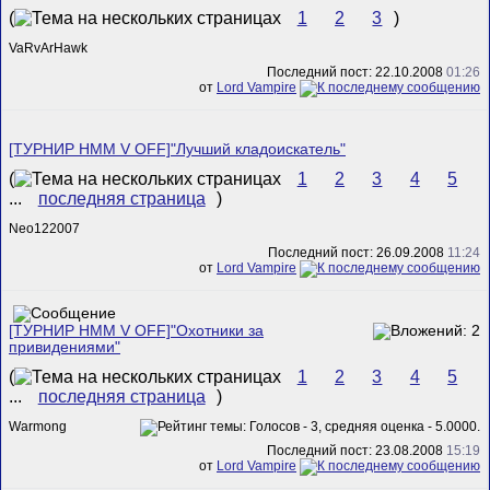
(
1
2
3
)
VaRvArHawk
Последний пост: 22.10.2008
01:26
от
Lord Vampire
[ТУРНИР HMM V OFF]"Лучший кладоискатель"
(
1
2
3
4
5
...
последняя страница
)
Neo122007
Последний пост: 26.09.2008
11:24
от
Lord Vampire
[ТУРНИР HMM V OFF]"Охотники за
привидениями"
(
1
2
3
4
5
...
последняя страница
)
Warmong
Последний пост: 23.08.2008
15:19
от
Lord Vampire