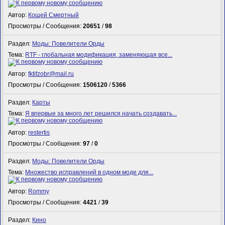
Автор:
Кощей Смертный
Просмотры / Сообщения:
20651
/
98
Раздел:
Моды: Повелители Орды
Тема:
RTF - глобальная модификация, заменяющая все...
Автор:
fktifzobr@mail.ru
Просмотры / Сообщения:
1506120
/
5366
Раздел:
Карты
Тема:
Я впервые за много лет решился начать создавать...
Автор:
restertis
Просмотры / Сообщения:
97
/
0
Раздел:
Моды: Повелители Орды
Тема:
Множество исправлений в одном моде для...
Автор:
Rommy
Просмотры / Сообщения:
4421
/
39
Раздел:
Кино