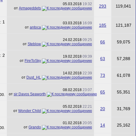
05.03.2018
19:32
293
119,041
от
Armageddets
03.03.2018
16:09
185
121,187
от
antoca
24.02.2018
09:25
66
59,075
от
Steblow
19.02.2018
09:39
63
57,288
от
FireToSky
14.02.2018
22:39
73
61,078
от
Dust_HL
08.02.2018
23:07
65
55,351
от
sir Davos Seaworth
05.02.2018
22:21
20
31,769
от
Wonder Child
01.02.2018
20:05
14
25,162
от
Grando