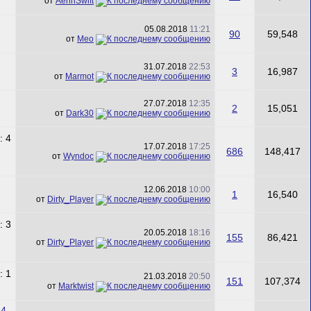
от
AerinSwift
05.08.2018
11:21
90
59,548
от
Meo
31.07.2018
22:53
3
16,987
от
Marmot
27.07.2018
12:35
2
15,051
от
Dark30
17.07.2018
17:25
686
148,417
от
Wyndoc
12.06.2018
10:00
1
16,540
от
Dirty_Player
20.05.2018
18:16
155
86,421
от
Dirty_Player
21.03.2018
20:50
151
107,374
от
Marktwist
4