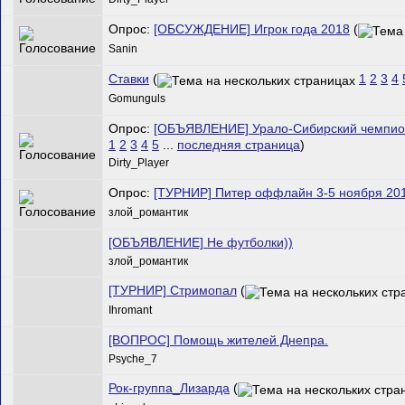
Опрос:
[ОБСУЖДЕНИЕ] Игрок года 2018
(
Sanin
Ставки
(
1
2
3
4
Gomunguls
Опрос:
[ОБЪЯВЛЕНИЕ] Урало-Сибирский чемпион
1
2
3
4
5
...
последняя страница
)
Dirty_Player
Опрос:
[ТУРНИР] Питер оффлайн 3-5 ноября 20
злой_романтик
[ОБЪЯВЛЕНИЕ] Не футболки))
злой_романтик
[ТУРНИР] Стримопал
(
Ihromant
[ВОПРОС] Помощь жителей Днепра.
Psyche_7
Рок-группа_Лизарда
(