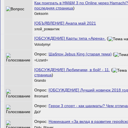
Как поиграть в HM&M 3 по Online через Hamachi?
последняя страница
)
Geksorin
[ОБЪЯВЛЕНИЕ] Анапа май 2021
злой_романтик
[ОБСУЖДЕНИЕ] Карты типа «Арена».
(
Volodymyr
Опрос:
Шаблон Jebus King (старая тема)
(
=Lizard=
[ОБСУЖДЕНИЕ] Любимчики, в бой! - 11.
(
страница
)
Grando
Опрос:
[ОБСУЖДЕНИЕ] Лучший новичок 2018 год
Ihromant
Опрос:
Герои 3 спорт - как шахматы? Чем отлич
ДаУ
Опрос:
Номинация «За вклад в развитие геройск
Dirty_Player