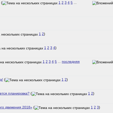
(
1
2
3
4
5
...
1
2
)
1
2
3
4
)
1
2
3
4
5
...
последняя
а!
(
1
2
)
ается планировка?
(
1
2
)
ого движения 2018»
(
1
2
3
)