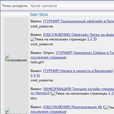
Темы раздела
: Архив турниров
Тема
/
Автор
Важно:
[ТУРНИР] Традиционный оффлайн в Пит
злой_романтик
Важно:
[ОБСУЖДЕНИЕ] Оффлайн Питер на февра
1
2
3
)
злой_романтик
Важно: Опрос:
[ТУРНИР] Чемпионат Сибири в То
последняя страница
)
HellLighT
Важно:
[ТУРНИР] Натиск и скорость в Васкелово)
3
4
5
)
злой_романтик
Важно:
[ИНФОРМАЦИЯ] Текущие онлайн-турниры
по Heroes3
(
1
2
Wicc
Важно:
[ОБСУЖДЕНИЕ] Реорганизация АК
(
последняя страница
)