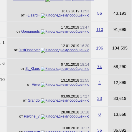
16.02.2019
11:53
56
43,193
от
=Lizard=
17.01.2019
13:47
110
91,699
от
Gomunguls
12.01.2019
16:20
196
104,595
от
JustObserver
07.01.2019
18:14
74
58,290
от
St_Klaus
13.10.2018
21:55
4
12,899
от
Aiwe
03.09.2018
17:27
33
33,619
от
Grando
28.08.2018
16:18
0
13,558
от
Psyche_7
13.08.2018
10:17
36
35,892