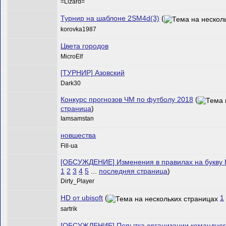
=Lizard=
Турнир на шаблоне 2SM4d(3)
(
korovka1987
Цвета городов
MicroElf
[ТУРНИР] Азовский
Dark30
Конкурс прогнозов ЧМ по футболу 2018
(
страница
)
Iamsamstan
новшества
Fill-ua
[ОБСУЖДЕНИЕ] Изменения в правилах на букву Г
1
2
3
4
5
...
последняя страница
)
Dirty_Player
HD от ubisoft
(
1
sartrik
[ОБСУЖДЕНИЕ] Попытка организации командного