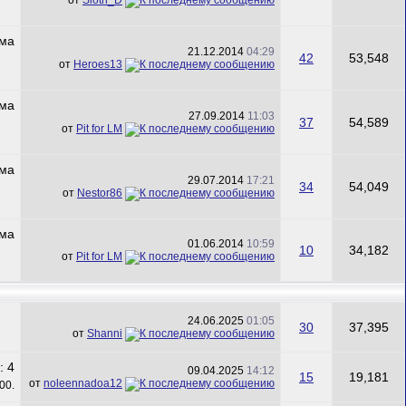
21.12.2014
04:29
42
53,548
от
Heroes13
27.09.2014
11:03
37
54,589
от
Pit for LM
29.07.2014
17:21
34
54,049
от
Nestor86
01.06.2014
10:59
10
34,182
от
Pit for LM
24.06.2025
01:05
30
37,395
от
Shanni
09.04.2025
14:12
15
19,181
от
noleennadoa12