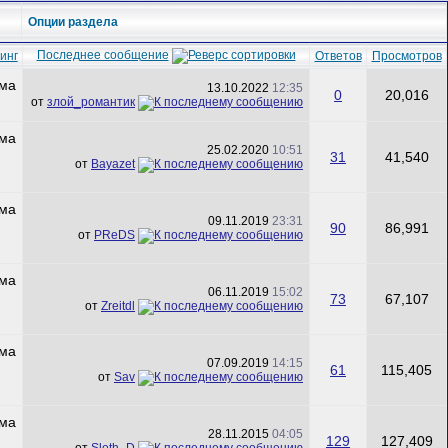
Опции раздела
Последнее сообщение
инг
Ответов
Просмотров
13.10.2022
12:35
0
20,016
от
злой_романтик
25.02.2020
10:51
31
41,540
от
Bayazet
09.11.2019
23:31
90
86,991
от
PReDS
06.11.2019
15:02
73
67,107
от
Zreitdl
07.09.2019
14:15
61
115,405
от
Sav
28.11.2015
04:05
129
127,409
от
Sloth_D