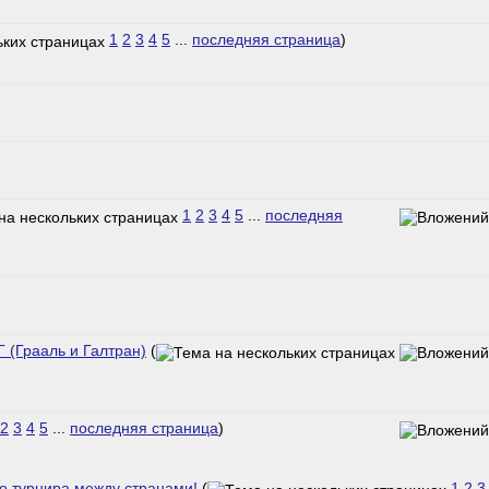
1
2
3
4
5
...
последняя страница
)
1
2
3
4
5
...
последняя
 (Грааль и Галтран)
(
2
3
4
5
...
последняя страница
)
 турнира между странами!
(
1
2
3