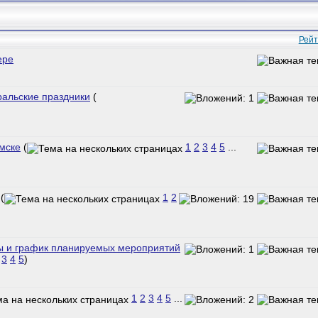
Рейт
ере
льские праздники
(
мске
(
1
2
3
4
5
...
(
1
2
 и график планируемых мероприятий
3
4
5
)
1
2
3
4
5
...