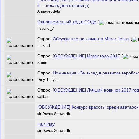
5
...
последняя страница
)
Armageddets
Одновременный ход в СОДе
(
Psyche_7
Опрос:
Обсуждение регламента Mirror Jebus
(
=Lizard=
Опрос:
[ОБСУЖДЕНИЕ] Игрок года 2017
(
Sanin
Опрос:
Номинация «За вклад в развитие геройск
Dirty_Player
Опрос:
[ОБСУЖДЕНИЕ] Лучший новичок 2017 год
caliban
[ОБСУЖДЕНИЕ] Конкурс красоты среди аватарок
sir Davos Seaworth
Fair Play
sir Davos Seaworth