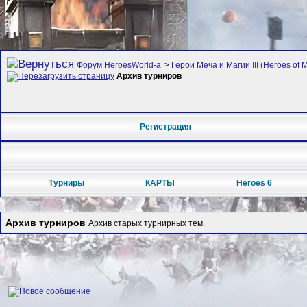
Форум HeroesWorld-а
>
Герои Меча и Магии III (Heroes of M
Архив турниров
Регистрация
Турниры
КАРТЫ
Heroes 6
Архив турниров
Архив старых турнирных тем.