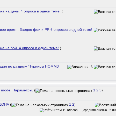
а на день. 4 опроса в одной теме!
(
ое время. Заодно феи и РР. 6 опросов в одной теме!
а на бой. 4 опроса в одной теме!
(
гация по разделу "Турниры HOMM3
 mode. Параметры.
(
1
2
3
)
ДДОНА
(
1
2
)