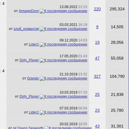
13.08.2022
22:23
220
295,324
от
ArmageDron
03.03.2021
16:19
9
14,505
от
злой_романтик
09.12.2020
14:03
19
28,056
от
Lider1
17.05.2020
01:43
47
55,058
от
Dirty_Player
21.10.2019
23:32
327
104,790
от
Grando
10.03.2019
07:33
25
21,838
от
Dirty_Player
07.03.2019
00:04
23
25,780
от
Lider1
20.02.2019
18:05
43
31,301
от
sir Davos Seaworth