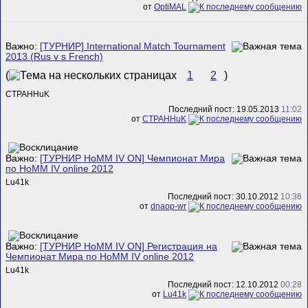
от
OptiMAL
Важно:
[ТУРНИР] International Match Tournament
2013 (Rus v s French)
(
1
2
)
CTPAHHuK
Последний пост: 19.05.2013
11:02
от
CTPAHHuK
Важно:
[ТУРНИР HoMM IV ON] Чемпионат Мира
по HoMM IV online 2012
Lu41k
Последний пост: 30.10.2012
10:36
от
dnaop-wr
Важно:
[ТУРНИР HoMM IV ON] Регистрация на
Чемпионат Мира по HoMM IV online 2012
Lu41k
Последний пост: 12.10.2012
00:28
от
Lu41k