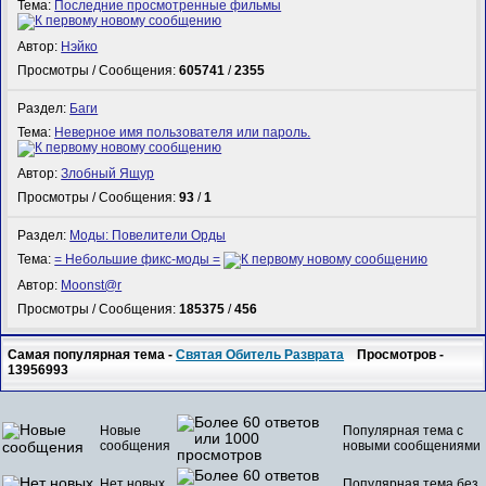
Тема:
Последние просмотренные фильмы
Автор:
Нэйко
Просмотры / Сообщения:
605741
/
2355
Раздел:
Баги
Тема:
Неверное имя пользователя или пароль.
Автор:
Злобный Ящур
Просмотры / Сообщения:
93
/
1
Раздел:
Моды: Повелители Орды
Тема:
= Небольшие фикс-моды =
Автор:
Mооnst@r
Просмотры / Сообщения:
185375
/
456
Самая популярная тема -
Святая Обитель Разврата
Просмотров -
13956993
Новые
Популярная тема с
сообщения
новыми сообщениями
Нет новых
Популярная тема без