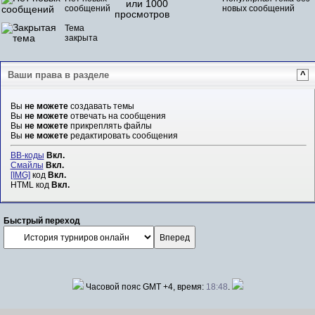
сообщений
новых сообщений
Тема
закрыта
Ваши права в разделе
^
Вы
не можете
создавать темы
Вы
не можете
отвечать на сообщения
Вы
не можете
прикреплять файлы
Вы
не можете
редактировать сообщения
BB-коды
Вкл.
Смайлы
Вкл.
[IMG]
код
Вкл.
HTML код
Вкл.
Быстрый переход
Часовой пояс GMT +4, время:
18:48
.