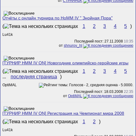
от
CTPAHHuK
Отчёты с онлайн турнира по HoMM IV " Знойная Пора"
(
1
2
3
4
5
)
Lu41k
Последний пост: 27.11.2008
10:35
от
shnurov_hl
[ТУРНИР HMM IV ON] Новогодние олимпийско-геройские игры
(
1
2
3
4
5
...
последняя страница
)
OptiMAL
Последний пост: 18.03.2008
22:35
от
OptiMAL
[ТУРНИР HMM IV ON] Регистрация на Чемпионат мира 2008
(
1
2
)
Lu41k