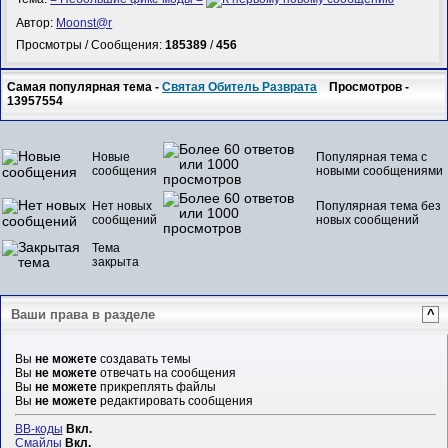
Автор:
Mооnst@r
Просмотры / Сообщения:
185389
/
456
Самая популярная тема -
Святая Обитель Разврата
Просмотров -
13957554
Новые
Популярная тема с
сообщения
новыми сообщениями
Нет новых
Популярная тема без
сообщений
новых сообщений
Тема
закрыта
Ваши права в разделе
^
Вы
не можете
создавать темы
Вы
не можете
отвечать на сообщения
Вы
не можете
прикреплять файлы
Вы
не можете
редактировать сообщения
BB-коды
Вкл.
Смайлы
Вкл.