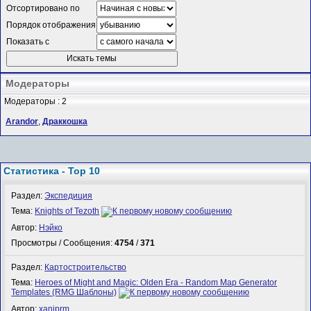
Отсортировано по
Порядок отображения
Показать с
Модераторы
Модераторы : 2
Arandor
,
Драккошка
Статистика - Top 10
Раздел:
Экспедиция
Тема:
Knights of Tezoth
Автор:
Нэйко
Просмотры / Сообщения:
4754
/
371
Раздел:
Картостроительство
Тема:
Heroes of Might and Magic: Olden Era - Random Map Generator
Templates (RMG Шаблоны)
Автор:
xaniprm