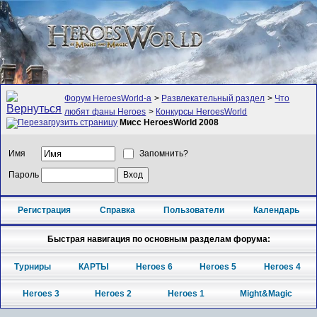
Форум HeroesWorld-а
>
Развлекательный раздел
>
Что
любят фаны Heroes
>
Конкурсы HeroesWorld
Мисс HeroesWorld 2008
Имя
Запомнить?
Пароль
Регистрация
Справка
Пользователи
Календарь
Быстрая навигация по основным разделам форума:
Турниры
КАРТЫ
Heroes 6
Heroes 5
Heroes 4
Heroes 3
Heroes 2
Heroes 1
Might&Magic