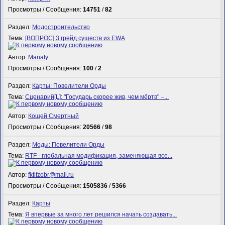
Просмотры / Сообщения:
14751
/
82
Раздел:
Модостроительство
Тема:
[ВОПРОС] 3 грейд существ из EWA
Автор:
Manafy
Просмотры / Сообщения:
100
/
2
Раздел:
Карты: Повелители Орды
Тема:
Сценарий[L]: "Государь скорее жив, чем мёртв" –...
Автор:
Кощей Смертный
Просмотры / Сообщения:
20566
/
98
Раздел:
Моды: Повелители Орды
Тема:
RTF - глобальная модификация, заменяющая все...
Автор:
fktifzobr@mail.ru
Просмотры / Сообщения:
1505836
/
5366
Раздел:
Карты
Тема:
Я впервые за много лет решился начать создавать...