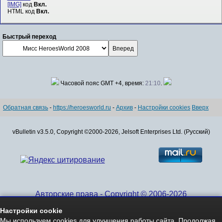
[IMG]
код
Вкл.
HTML код
Вкл.
Быстрый переход
Часовой пояс GMT +4, время:
21:10
.
Обратная связь
-
https://heroesworld.ru
-
Архив
-
Настройки cookies
Вверх
vBulletin v3.5.0, Copyright ©2000-2026, Jelsoft Enterprises Ltd. (Русский)
Авторские права - Copyright © 2006-2026
www.HeroesWorld.ru All rights reserved
Настройки cookie
Heroes World (English)
Мы используем cookies для улучшения работы сайта. Продолжая