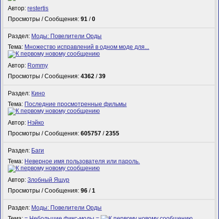
Автор:
restertis
Просмотры / Сообщения:
91
/
0
Раздел:
Моды: Повелители Орды
Тема:
Множество исправлений в одном моде для...
Автор:
Rommy
Просмотры / Сообщения:
4362
/
39
Раздел:
Кино
Тема:
Последние просмотренные фильмы
Автор:
Нэйко
Просмотры / Сообщения:
605757
/
2355
Раздел:
Баги
Тема:
Неверное имя пользователя или пароль.
Автор:
Злобный Ящур
Просмотры / Сообщения:
96
/
1
Раздел:
Моды: Повелители Орды
Тема:
= Небольшие фикс-моды =