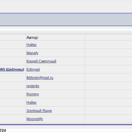
Автор:
Нэйко
Manafy
Кощей Смертный
 (RMG Шаблоны)
Edloyad
fktifzobr@mail.ru
restertis
Rommy
Нэйко
Злобный Ящур
Mооnst@r
724