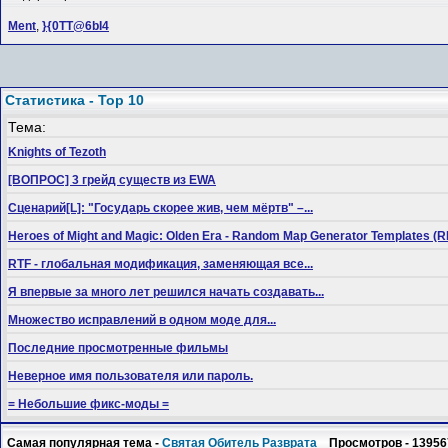
Ment
,
}{0TT@6bI4
Статистика - Top 10
Тема:
Knights of Tezoth
[ВОПРОС] 3 грейд существ из EWA
Сценарий[L]: "Государь скорее жив, чем мёртв" –...
Heroes of Might and Magic: Olden Era - Random Map Generator Templates
RTF - глобальная модификация, заменяющая все...
Я впервые за много лет решился начать создавать...
Множество исправлений в одном моде для...
Последние просмотренные фильмы
Неверное имя пользователя или пароль.
= Небольшие фикс-моды =
Самая популярная тема -
Святая Обитель Разврата
Просмотров - 13956