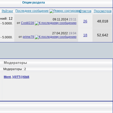
Опции раздела
Последнее сообщение
Рейтинг
Ответов
Просмотров
09.11.2024
23:11
26
48,018
от
Costil228
27.04.2022
19:04
18
52,642
от
prime79
Модераторы
Модераторы : 2
Ment
,
}{0TT@6bI4