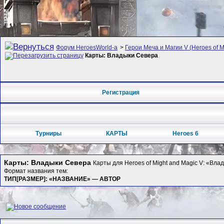
Форум HeroesWorld-а
>
Герои Меча и Магии V (Heroes of Mi
Карты: Владыки Севера
Регистрация
Турниры
КАРТЫ
Heroes 6
Карты: Владыки Севера
Карты для Heroes of Might and Magic V: «Вла
Формат названия тем:
ТИП[РАЗМЕР]: «НАЗВАНИЕ» — АВТОР