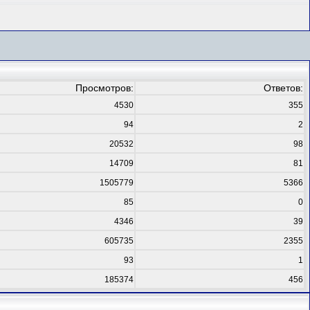
Просмотров:
Ответов:
4530
355
94
2
20532
98
14709
81
1505779
5366
85
0
4346
39
605735
2355
93
1
185374
456