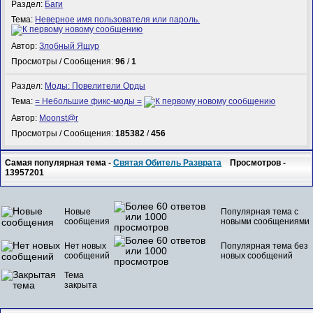
Раздел:
Баги
Тема:
Неверное имя пользователя или пароль.
Автор:
Злобный Ящур
Просмотры / Сообщения:
96
/
1
Раздел:
Моды: Повелители Орды
Тема:
= Небольшие фикс-моды =
Автор:
Mооnst@r
Просмотры / Сообщения:
185382
/
456
Самая популярная тема -
Святая Обитель Разврата
Просмотров -
13957201
Новые
Популярная тема с
сообщения
новыми сообщениями
Нет новых
Популярная тема без
сообщений
новых сообщений
Тема
закрыта