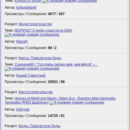
Тема:
Knights of Tezoth
Автор:
kcfgogbfalgfl
Просмотры / Сообщения:
4677
/
367
Раздел:
Модостроительство
Тема:
[ВОПРОС] 3 грейд существ из EWA
Автор:
Manafy
Просмотры / Сообщения:
98
/
2
Раздел:
Карты: Повелители Орды
Тема:
Сценарий[L]: "Государь скорее жив, чем мёртв" –...
Автор:
Кощей Смертный
Просмотры / Сообщения:
20551
/
98
Раздел:
Картостроительство
Тема:
Heroes of Might and Magic: Olden Era - Random Map Generator
Templates (RMG Шаблоны)
Автор:
Edloyad
Просмотры / Сообщения:
14725
/
81
Раздел:
Моды: Повелители Орды