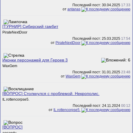
Последний пост: 30.04.2025
17:33
от
antanas
[ТУРНИР] Сибирский гамбит
PirateNextDoor
Последний пост: 25.03.2025
17:54
от
PirateNextDoor
Иконки персонажей для Героев 3
WaxGem
Последний пост: 31.01.2025
23:48
от
WaxGem
[ВОПРОС] Столкнулся с проблемой. Некрополис.
IL.rottencorpse5.
Последний пост: 24.11.2024
00:12
от
IL.rottencorpse5.
[ВОПРОС]
aosandy