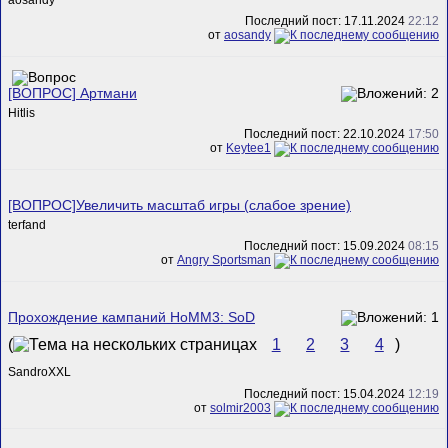
Последний пост: 17.11.2024
22:12
от
aosandy
[ВОПРОС] Артмани
Hitlis
Последний пост: 22.10.2024
17:50
от
Keytee1
[ВОПРОС]Увеличить масштаб игры (слабое зрение)
terfand
Последний пост: 15.09.2024
08:15
от
Angry Sportsman
Прохождение кампаний HoMM3: SoD
(
1
2
3
4
)
SandroXXL
Последний пост: 15.04.2024
12:19
от
solmir2003