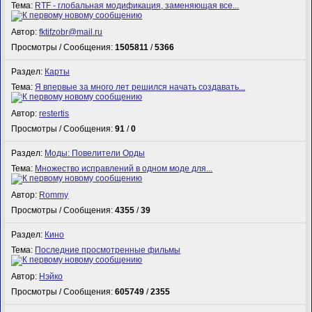
Тема:
RTF - глобальная модификация, заменяющая все...
Автор:
fktifzobr@mail.ru
Просмотры / Сообщения:
1505811
/
5366
Раздел:
Карты
Тема:
Я впервые за много лет решился начать создавать...
Автор:
restertis
Просмотры / Сообщения:
91
/
0
Раздел:
Моды: Повелители Орды
Тема:
Множество исправлений в одном моде для...
Автор:
Rommy
Просмотры / Сообщения:
4355
/
39
Раздел:
Кино
Тема:
Последние просмотренные фильмы
Автор:
Нэйко
Просмотры / Сообщения:
605749
/
2355