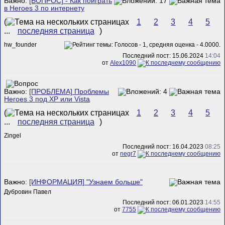
Важно:
[ВОПРОС] - Как поиграть
в Heroes 3 по интернету
(
1
2
3
4
5
...
последняя страница
)
hw_founder
Последний пост: 15.06.2024
14:04
от
Alex1090
Важно:
[ПРОБЛЕМА] Проблемы
Heroes 3 под XP или Vista
(
1
2
3
4
5
...
последняя страница
)
Zingel
Последний пост: 16.04.2023
08:25
от
negr7
Важно:
[ИНФОРМАЦИЯ] "Узнаем больше"
Дубровин Павел
Последний пост: 06.01.2023
14:55
от
7755