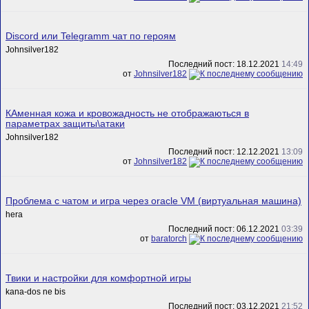
Discord или Telegramm чат по героям
Johnsilver182
Последний пост: 18.12.2021
14:49
от
Johnsilver182
КАменная кожа и кровожадность не отображаються в
параметрах защиты\атаки
Johnsilver182
Последний пост: 12.12.2021
13:09
от
Johnsilver182
Проблема с чатом и игра через oracle VM (виртуальная машина)
hera
Последний пост: 06.12.2021
03:39
от
baratorch
Твики и настройки для комфортной игры
kana-dos ne bis
Последний пост: 03.12.2021
21:52