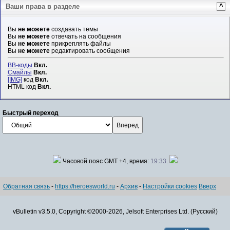
Ваши права в разделе
^
Вы
не можете
создавать темы
Вы
не можете
отвечать на сообщения
Вы
не можете
прикреплять файлы
Вы
не можете
редактировать сообщения
BB-коды
Вкл.
Смайлы
Вкл.
[IMG]
код
Вкл.
HTML код
Вкл.
Быстрый переход
Часовой пояс GMT +4, время:
19:33
.
Обратная связь
-
https://heroesworld.ru
-
Архив
-
Настройки cookies
Вверх
vBulletin v3.5.0, Copyright ©2000-2026, Jelsoft Enterprises Ltd. (Русский)