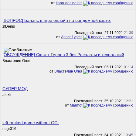
от
kana-dos ne bis
[ВОПРОС] Баланс в игре онлайн на рандомной карте.
zfDenis
Последний пост: 27.11.2021
21:39
от
Apoca1ypcis
[ОБСУЖДЕНИЕ] Сюжет Героев 3 без Расплаты и технологий
Властелин Огня
Последний пост: 06.11.2021
01:14
от
Властелин Огня
СУПЕР МОД
alexlr
Последний пост: 25.10.2021
12:21
от
Marmot
left ranked game without GG.
negr316
Последний пост: 24.10.2021
13:45