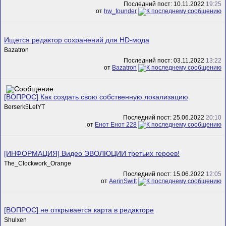
Последний пост: 10.11.2022
19:25
от
hw_founder
Ищется редактор сохранений для HD-мода
Bazatron
Последний пост: 03.11.2022
13:22
от
Bazatron
[ВОПРОС] Как создать свою собственную локализацию
Berserk5LetYT
Последний пост: 25.06.2022
20:10
от
Енот Енот 228
[ИНФОРМАЦИЯ] Видео ЭВОЛЮЦИИ третьих героев!
The_Clockwork_Orange
Последний пост: 15.06.2022
12:05
от
AerinSwift
[ВОПРОС] не открывается карта в редакторе
Shulxen