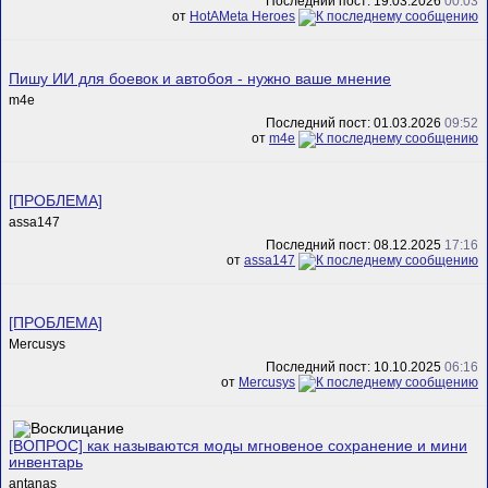
Последний пост: 19.03.2026
00:03
от
HotAMeta Heroes
Пишу ИИ для боевок и автобоя - нужно ваше мнение
m4e
Последний пост: 01.03.2026
09:52
от
m4e
[ПРОБЛЕМА]
assa147
Последний пост: 08.12.2025
17:16
от
assa147
[ПРОБЛЕМА]
Mercusys
Последний пост: 10.10.2025
06:16
от
Mercusys
[ВОПРОС] как называются моды мгновеное сохранение и мини
инвентарь
antanas