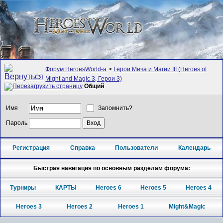
Форум HeroesWorld-а
>
Герои Меча и Магии III (Heroes of
Might and Magic 3, Герои 3)
Общий
Имя
Запомнить?
Пароль
Регистрация
Справка
Пользователи
Календарь
Быстрая навигация по основным разделам форума:
Турниры
КАРТЫ
Heroes 6
Heroes 5
Heroes 4
Heroes 3
Heroes 2
Heroes 1
Might&Magic