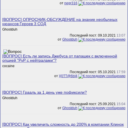
от
negr316
[ВОПРОС] ОПРОСНИК-ОБСУЖДЕНИЕ на знание необычных
нюансов Героев 3 СОД
Ghostduh
Последний пост: 09.10.2021
13:07
от
Ghostduh
[ВОПРОС] Есть ли запись Джебуса от папашек с включенной
опцией "PvP с нейтралами"?
cocaine
Последний пост: 05.10.2021
17:59
от
}{0TT@6bI4
[ВОПРОС] Грааль за 1 день уже пофиксили?
Ghostduh
Последний пост: 25.09.2021
15:04
от
Ghostduh
[ВОПРОС] Как увеличить сложность до 200% в компании Клинок