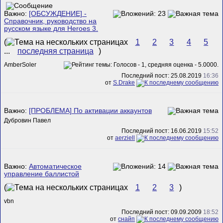
Важно:
[ОБСУЖДЕНИЕ] -
Справочник, руководство на
русском языке для Heroes 3.
(
1
2
3
4
5
...
последняя страница
)
AmberSoler
Последний пост: 25.08.2019
16:36
от
S.Drake
Важно:
[ПРОБЛЕМА] По активации аккаунтов
Дубровин Павел
Последний пост: 16.06.2019
15:52
от
aerziell
Важно:
Автоматическое
управление баллистой
(
1
2
3
)
vbn
Последний пост: 09.09.2009
18:52
от
снайп