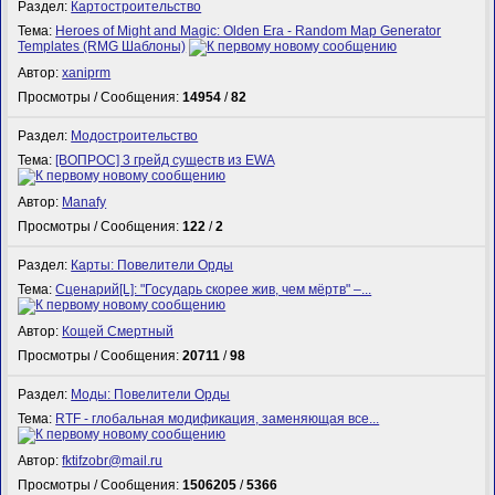
Раздел:
Картостроительство
Тема:
Heroes of Might and Magic: Olden Era - Random Map Generator
Templates (RMG Шаблоны)
Автор:
xaniprm
Просмотры / Сообщения:
14954
/
82
Раздел:
Модостроительство
Тема:
[ВОПРОС] 3 грейд существ из EWA
Автор:
Manafy
Просмотры / Сообщения:
122
/
2
Раздел:
Карты: Повелители Орды
Тема:
Сценарий[L]: "Государь скорее жив, чем мёртв" –...
Автор:
Кощей Смертный
Просмотры / Сообщения:
20711
/
98
Раздел:
Моды: Повелители Орды
Тема:
RTF - глобальная модификация, заменяющая все...
Автор:
fktifzobr@mail.ru
Просмотры / Сообщения:
1506205
/
5366