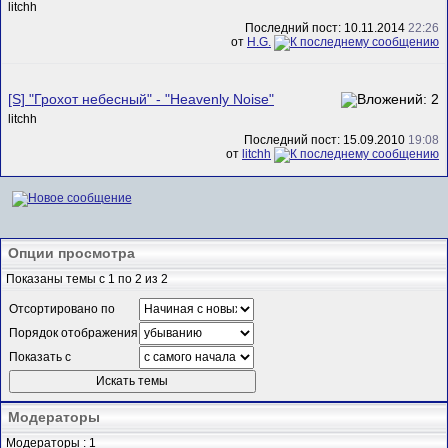
litchh
Последний пост: 10.11.2014
22:26
от
H.G.
[S] "Грохот небесный" - "Heavenly Noise"
litchh
Последний пост: 15.09.2010
19:08
от
litchh
Опции просмотра
Показаны темы с 1 по 2 из 2
Отсортировано по
Порядок отображения
Показать с
Модераторы
Модераторы : 1