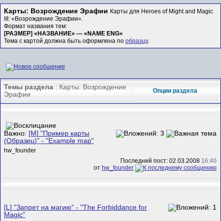
Карты: Возрождение Эрафии
Карты для Heroes of Might and Magic
III: «Возрождение Эрафии».
Формат названия тем:
[РАЗМЕР] «НАЗВАНИЕ» — «NAME ENG»
Тема с картой должна быть оформлена по
образцу
.
Темы раздела
: Карты: Возрождение
Опции раздела
Эрафии
Важно:
[M] "Пример карты
(Образец)" - "Example map"
hw_founder
Последний пост: 02.03.2008
16:40
от
hw_founder
[L] "Запрет на магию" - "The Forbiddance for
Magic"