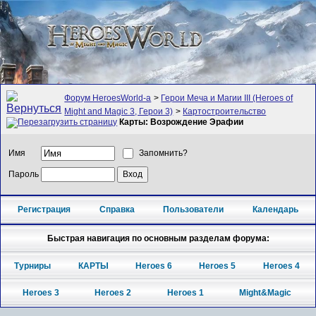
Форум HeroesWorld-а
>
Герои Меча и Магии III (Heroes of
Might and Magic 3, Герои 3)
>
Картостроительство
Карты: Возрождение Эрафии
Имя
Запомнить?
Пароль
Регистрация
Справка
Пользователи
Календарь
Быстрая навигация по основным разделам форума:
Турниры
КАРТЫ
Heroes 6
Heroes 5
Heroes 4
Heroes 3
Heroes 2
Heroes 1
Might&Magic