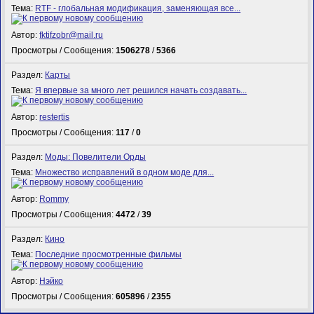
Тема:
RTF - глобальная модификация, заменяющая все...
Автор:
fktifzobr@mail.ru
Просмотры / Сообщения:
1506278
/
5366
Раздел:
Карты
Тема:
Я впервые за много лет решился начать создавать...
Автор:
restertis
Просмотры / Сообщения:
117
/
0
Раздел:
Моды: Повелители Орды
Тема:
Множество исправлений в одном моде для...
Автор:
Rommy
Просмотры / Сообщения:
4472
/
39
Раздел:
Кино
Тема:
Последние просмотренные фильмы
Автор:
Нэйко
Просмотры / Сообщения:
605896
/
2355