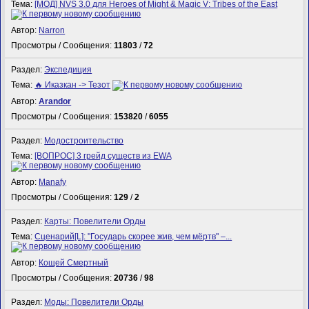
Тема:
[МОД] NVS 3.0 для Heroes of Might & Magic V: Tribes of the East
Автор:
Narron
Просмотры / Сообщения:
11803
/
72
Раздел:
Экспедиция
Тема:
🔥 Иказкан -> Тезот
Автор:
Arandor
Просмотры / Сообщения:
153820
/
6055
Раздел:
Модостроительство
Тема:
[ВОПРОС] 3 грейд существ из EWA
Автор:
Manafy
Просмотры / Сообщения:
129
/
2
Раздел:
Карты: Повелители Орды
Тема:
Сценарий[L]: "Государь скорее жив, чем мёртв" –...
Автор:
Кощей Смертный
Просмотры / Сообщения:
20736
/
98
Раздел:
Моды: Повелители Орды