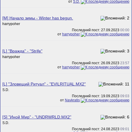
от
S.D.
[M] Начало зимы - Winter has begun.
harrypoher
Последний пост: 27.09.2023
00:00
от
harrypoher
[L] "Вражда" - "Strife"
harrypoher
Последний пост: 26.09.2023
23:57
от
harrypoher
[L] "Зловещий Ритуал" - "EVILRITUAL.MX2"
S.D.
Последний пост: 19.09.2023
09:03
от
Navkratis
[S] "Иной Мир" - "UNDRWRLD.MX2"
S.D.
Последний пост: 24.08.2023
09:01