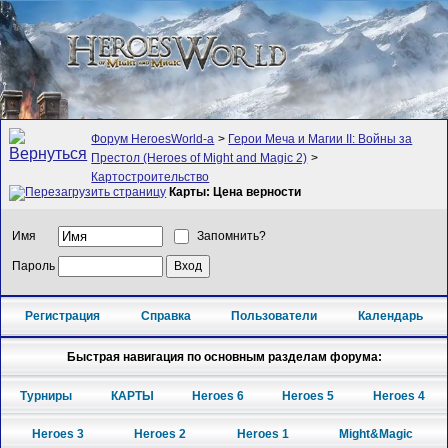
Форум HeroesWorld-а
>
Герои Меча и Магии II: Войны за
Престол (Heroes of Might and Magic 2)
>
Картостроительство
Карты: Цена верности
Имя
Запомнить?
Пароль
Регистрация
Справка
Пользователи
Календарь
Быстрая навигация по основным разделам форума:
Турниры
КАРТЫ
Heroes 6
Heroes 5
Heroes 4
Heroes 3
Heroes 2
Heroes 1
Might&Magic