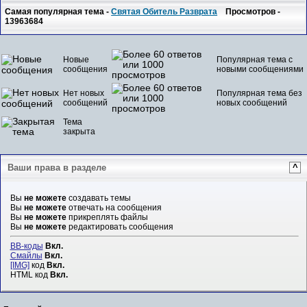
Самая популярная тема -
Святая Обитель Разврата
Просмотров -
13963684
Новые
Популярная тема с
сообщения
новыми сообщениями
Нет новых
Популярная тема без
сообщений
новых сообщений
Тема
закрыта
Ваши права в разделе
^
Вы
не можете
создавать темы
Вы
не можете
отвечать на сообщения
Вы
не можете
прикреплять файлы
Вы
не можете
редактировать сообщения
BB-коды
Вкл.
Смайлы
Вкл.
[IMG]
код
Вкл.
HTML код
Вкл.