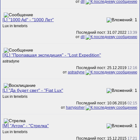
от
dll
[L] "1000 Ad" - "1000 Лет"
Lux in tenebris
Последний пост: 31.07.2022
13:39
от
dll
[XL] "Пропавшая экспедиция" - "Lost Expedition"
astradyne
Последний пост: 25.12.2019
12:16
от
astradyne
[L] "Да будет свет" - "Fiat Lux"
Lux in tenebris
Последний пост: 10.06.2016
02:15
от
harrypoher
[M] "Аrrow" - "Стрелка"
Lux in tenebris
Последний пост: 15.12.2015
17:21