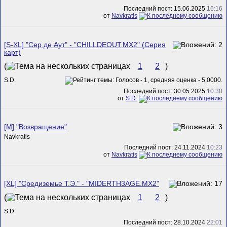
Последний пост: 15.06.2025
16:16
от
Navkratis
[S-XL] "Сер де Аут" - "CHILLDEOUT.MX2" (Серия
карт)
(
1
2
)
S.D.
Последний пост: 30.05.2025
10:30
от
S.D.
[M] "Возвращение"
Navkratis
Последний пост: 24.11.2024
10:23
от
Navkratis
[XL] "Средиземье Т.Э." - "MIDERTH3AGE.MX2"
(
1
2
)
S.D.
Последний пост: 28.10.2024
22:01