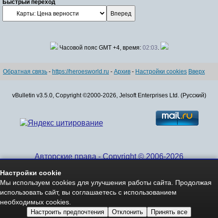
Быстрый переход
Часовой пояс GMT +4, время:
02:03
.
Обратная связь
-
https://heroesworld.ru
-
Архив
-
Настройки cookies
Вверх
vBulletin v3.5.0, Copyright ©2000-2026, Jelsoft Enterprises Ltd. (Русский)
Авторские права - Copyright © 2006-2026
www.HeroesWorld.ru All rights reserved
Настройки cookie
Heroes World (English)
Мы используем cookies для улучшения работы сайта. Продолжая
использовать сайт, вы соглашаетесь с использованием
необходимых cookies.
Настроить предпочтения
Отклонить
Принять все