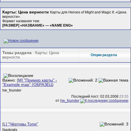
Карты: Цена верности
Карты для Heroes of Might and Magic II: «Цена
верности».
Формат названия тем:
[РАЗМЕР] «НАЗВАНИЕ» — «NAME ENG»
Темы раздела
: Карты: Цена
Опции раздела
верности
Важно:
[M] "Пример карты" -
"Example map" (ОБРАЗЕЦ)
hw_founder
Последний пост: 02.03.2008
23:20
от
hw_founder
[L] "Чёртовы Топи"
Navkratis