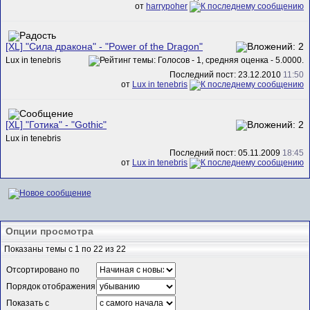
от
harrypoher
[ХL] "Сила дракона" - "Power of the Dragon"
Lux in tenebris
Последний пост: 23.12.2010
11:50
от
Lux in tenebris
[ХL] "Готика" - "Gothic"
Lux in tenebris
Последний пост: 05.11.2009
18:45
от
Lux in tenebris
Опции просмотра
Показаны темы с 1 по 22 из 22
Отсортировано по
Порядок отображения
Показать с