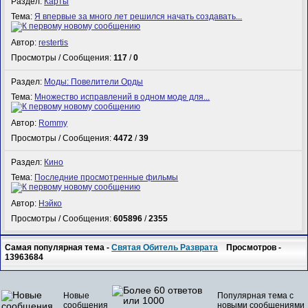
Раздел:
Карты
Тема:
Я впервые за много лет решился начать создавать...
Автор:
restertis
Просмотры / Сообщения:
117
/
0
Раздел:
Моды: Повелители Орды
Тема:
Множество исправлений в одном моде для...
Автор:
Rommy
Просмотры / Сообщения:
4472
/
39
Раздел:
Кино
Тема:
Последние просмотренные фильмы
Автор:
Нэйко
Просмотры / Сообщения:
605896
/
2355
Самая популярная тема -
Святая Обитель Разврата
Просмотров -
13963684
Новые
Популярная тема с
сообщения
новыми сообщениями