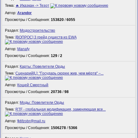
Тема:
🔥 Иказкан -> Тезот
Автор:
Arandor
Просмотры / Сообщения:
153820
/
6055
Раздел:
Модостроительство
Тема:
[ВОПРОС] 3 грейд существ из EWA
Автор:
Manafy
Просмотры / Сообщения:
129
/
2
Раздел:
Карты: Повелители Орды
Тема:
Сценарий[L]: "Государь скорее жив, чем мёртв" –...
Автор:
Кощей Смертный
Просмотры / Сообщения:
20736
/
98
Раздел:
Моды: Повелители Орды
Тема:
RTF - глобальная модификация, заменяющая все...
Автор:
fktifzobr@mail.ru
Просмотры / Сообщения:
1506278
/
5366