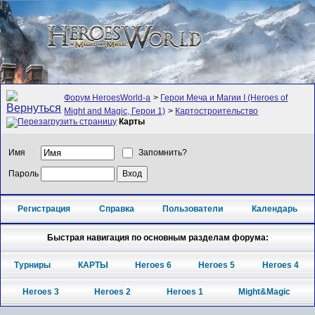
Форум HeroesWorld-а
>
Герои Меча и Магии I (Heroes of
Might and Magic, Герои 1)
>
Картостроительство
Карты
Имя
Запомнить?
Пароль
Регистрация
Справка
Пользователи
Календарь
Быстрая навигация по основным разделам форума:
Турниры
КАРТЫ
Heroes 6
Heroes 5
Heroes 4
Heroes 3
Heroes 2
Heroes 1
Might&Magic