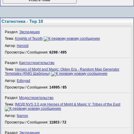
Статистика - Top 10
Раздел:
Экспедиция
Тема:
Knights of Tezoth
Автор:
Heroist
Просмотры / Сообщения:
6298
/
495
Раздел:
Картостроительство
Тема:
Heroes of Might and Magic: Olden Era - Random Map Generator
Templates (RMG Шаблоны)
Автор:
Edloyad
Просмотры / Сообщения:
14995
/
85
Раздел:
Модостроительство
Тема:
[МОД] NVS 3.0 для Heroes of Might & Magic V: Tribes of the East
Автор:
Narron
Просмотры / Сообщения:
11803
/
72
Раздел:
Экспедиция