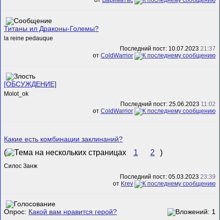
от
Вариматас
Титаны ил Драконы-Големы?
la reine pedauque
Последний пост: 10.07.2023
21:37
от
ColdWarrior
[ОБСУЖДЕНИЕ]
Molot_ok
Последний пост: 25.06.2023
11:02
от
ColdWarrior
Какие есть комбинации заклинаний?
(
1
2
)
Силос Занж
Последний пост: 05.03.2023
23:39
от
Krev
Опрос:
Какой вам нравится герой?