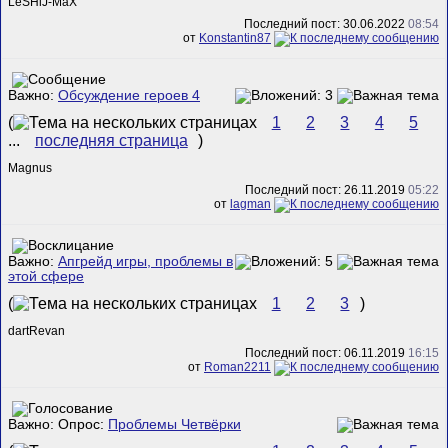
LeSHiJ-MaX
Последний пост: 30.06.2022
08:54
от
Konstantin87
Важно:
Обсуждение героев 4
(
1
2
3
4
5
...
последняя страница
)
Magnus
Последний пост: 26.11.2019
05:22
от
lagman
Важно:
Апгрейд игры, проблемы в
этой сфере
(
1
2
3
)
dartRevan
Последний пост: 06.11.2019
16:15
от
Roman2211
Важно: Опрос:
Проблемы Четвёрки