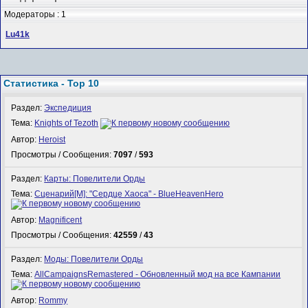
Модераторы : 1
Lu41k
Статистика - Top 10
Раздел:
Экспедиция
Тема:
Knights of Tezoth
Автор:
Heroist
Просмотры / Сообщения:
7097
/
593
Раздел:
Карты: Повелители Орды
Тема:
Сценарий[M]: "Сердце Хаоса" - BlueHeavenHero
Автор:
Magnificent
Просмотры / Сообщения:
42559
/
43
Раздел:
Моды: Повелители Орды
Тема:
AllCampaignsRemastered - Обновленный мод на все Кампании
Автор:
Rommy