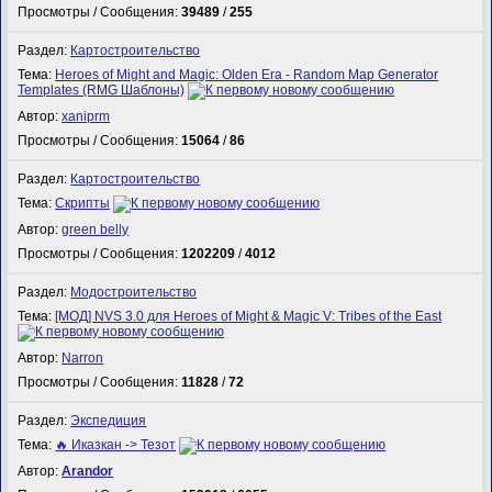
Просмотры / Сообщения:
39489
/
255
Раздел:
Картостроительство
Тема:
Heroes of Might and Magic: Olden Era - Random Map Generator
Templates (RMG Шаблоны)
Автор:
xaniprm
Просмотры / Сообщения:
15064
/
86
Раздел:
Картостроительство
Тема:
Скрипты
Автор:
green belly
Просмотры / Сообщения:
1202209
/
4012
Раздел:
Модостроительство
Тема:
[МОД] NVS 3.0 для Heroes of Might & Magic V: Tribes of the East
Автор:
Narron
Просмотры / Сообщения:
11828
/
72
Раздел:
Экспедиция
Тема:
🔥 Иказкан -> Тезот
Автор:
Arandor