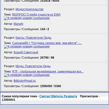
Просмотры / Сообщения:
153918
/
6055
Раздел:
Модостроительство
Тема:
[ВОПРОС] 3 грейд существ из EWA
Автор:
Manafy
Просмотры / Сообщения:
144
/
2
Раздел:
Карты: Повелители Орды
Тема:
Сценарий[L]: "Государь скорее жив, чем мёртв" –...
Автор:
Кощей Смертный
Просмотры / Сообщения:
20790
/
98
Раздел:
Моды: Повелители Орды
Тема:
RTF - глобальная модификация, заменяющая все...
Автор:
fktifzobr@mail.ru
Просмотры / Сообщения:
1506450
/
5366
Самая популярная тема -
Святая Обитель Разврата
Просмотров -
13966841