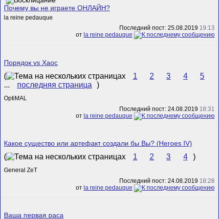
Почему вы не играете ОНЛАЙН?
la reine pedauque
Последний пост: 25.08.2019
19:13
от
la reine pedauque
Порядок vs Хаос
(
1
2
3
4
5
...
последняя страница
)
OptiMAL
Последний пост: 24.08.2019
18:31
от
la reine pedauque
Какое существо или артефакт создали бы Вы? (Heroes IV)
(
1
2
3
4
)
General ZeT
Последний пост: 24.08.2019
18:28
от
la reine pedauque
Ваша первая раса