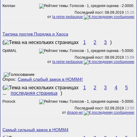
Киллан
Последний пост: 08.09.2019
15:15
от
la reine pedauque
Тактика против Порядка и Хаоса
(
1
2
3
)
OptiMAL
Последний пост: 08.09.2019
15:09
от
la reine pedauque
Опрос:
Самый слабый замок в HOMM4!
(
1
2
3
4
5
...
последняя страница
)
Prorock
Последний пост: 02.09.2019
13:50
от
dnaop-wr
Самый сильный замок в HOMM4