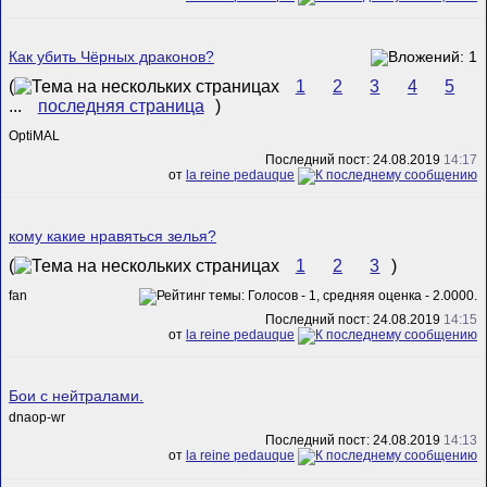
Как убить Чёрных драконов?
(
1
2
3
4
5
...
последняя страница
)
OptiMAL
Последний пост: 24.08.2019
14:17
от
la reine pedauque
кому какие нравяться зелья?
(
1
2
3
)
fan
Последний пост: 24.08.2019
14:15
от
la reine pedauque
Бои с нейтралами.
dnaop-wr
Последний пост: 24.08.2019
14:13
от
la reine pedauque