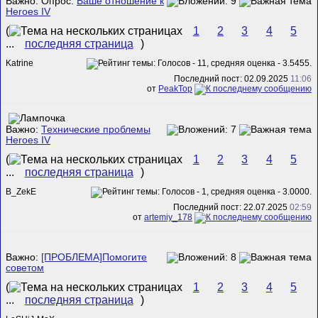
Важно: Опрос:
Ваше отношение к
Heroes IV
(
1
2
3
4
5
...
последняя страница
)
Katrine
Последний пост: 02.09.2025
11:06
от
PeakTop
Важно:
Технические проблемы
Heroes IV
(
1
2
3
4
5
...
последняя страница
)
B_ZekE
Последний пост: 22.07.2025
02:59
от
artemiy_178
Важно:
[ПРОБЛЕМА]Помогите
советом
(
1
2
3
4
5
...
последняя страница
)