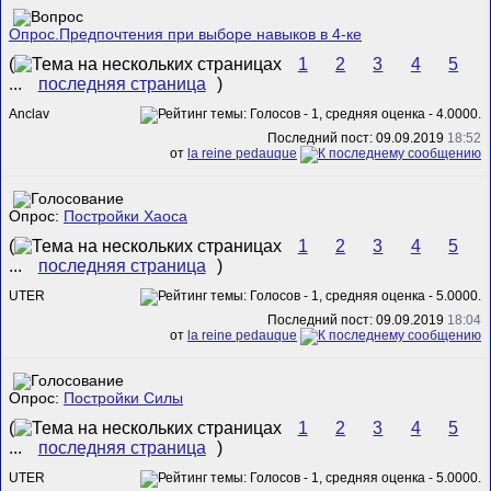
Опрос.Предпочтения при выборе навыков в 4-ке
(
1
2
3
4
5
...
последняя страница
)
Anclav
Последний пост: 09.09.2019
18:52
от
la reine pedauque
Опрос:
Постройки Хаоса
(
1
2
3
4
5
...
последняя страница
)
UTER
Последний пост: 09.09.2019
18:04
от
la reine pedauque
Опрос:
Постройки Силы
(
1
2
3
4
5
...
последняя страница
)
UTER