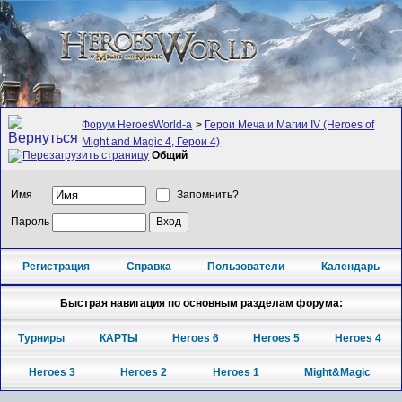
Форум HeroesWorld-а
>
Герои Меча и Магии IV (Heroes of
Might and Magic 4, Герои 4)
Общий
Имя
Запомнить?
Пароль
Регистрация
Справка
Пользователи
Календарь
Быстрая навигация по основным разделам форума:
Турниры
КАРТЫ
Heroes 6
Heroes 5
Heroes 4
Heroes 3
Heroes 2
Heroes 1
Might&Magic