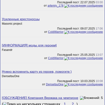
Последний пост: 22.07.2025
03:00
от
artemiy_178
Усиленные крестоносцы
Masonic project
Последний пост: 09.07.2025
17:06
от
ColdWarrior
[ИНФОРМАЦИЯ] моды для героев4
Fasandr
Последний пост: 25.05.2025
13:07
от
ColdWarrior
Нужно вспомнить карту из героев, помогите:)
DensetsuOne
Последний пост: 10.03.2025
10:08
от
DensetsuOne
[ОБСУЖДЕНИЕ] Компания Вержака на чемпионе
(
1
2
)