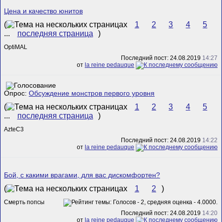
Цена и качество юнитов
(
1
2
3
4
5
...
последняя страница
)
OptiMAL
Последний пост: 24.08.2019
14:27
от
la reine pedauque
Опрос:
Обсуждение монстров первого уровня
(
1
2
3
4
5
...
последняя страница
)
AzteC3
Последний пост: 24.08.2019
14:22
от
la reine pedauque
Бой, с какими врагами, для вас дискомфортен?
(
1
2
)
Смерть попсы
Последний пост: 24.08.2019
14:20
от
la reine pedauque