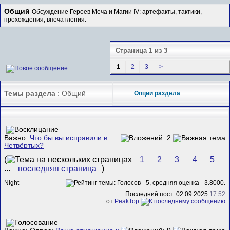
Общий
Обсуждение Героев Меча и Магии IV: артефакты, тактики,
прохождения, впечатления.
Страница 1 из 3
1
2
3
>
Темы раздела
: Общий
Опции раздела
Важно:
Что бы вы исправили в
Четвёртых?
(
1
2
3
4
5
...
последняя страница
)
Night
Последний пост: 02.09.2025
17:52
от
PeakTop