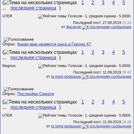
(
1
2
3
4
5
...
последняя страница
)
UTER
Последний пост: 27.09.2019
21:10
от
Фасандр
Опрос:
Какая вам нравится раса в Героях 4?
(
1
2
3
4
5
...
последняя страница
)
Magnus
Последний пост: 11.09.2019
16:42
от
la reine pedauque
Опрос:
Постройки Смерти
(
1
2
3
4
5
...
последняя страница
)
UTER
Последний пост: 11.09.2019
16:28
от
la reine pedauque