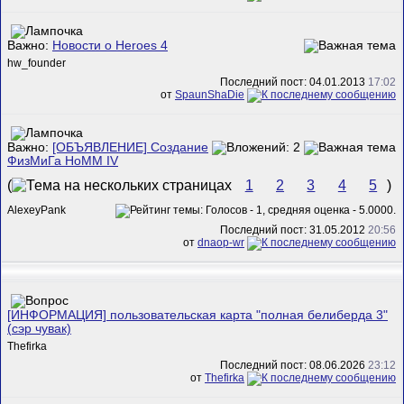
Важно:
Новости о Heroes 4
hw_founder
Последний пост: 04.01.2013
17:02
от
SpaunShaDie
Важно:
[ОБЪЯВЛЕНИЕ] Создание
ФизМиГа HoMM IV
(
1
2
3
4
5
)
AlexeyPank
Последний пост: 31.05.2012
20:56
от
dnaop-wr
[ИНФОРМАЦИЯ] пользовательская карта "полная белиберда 3"
(сэр чувак)
Thefirka
Последний пост: 08.06.2026
23:12
от
Thefirka