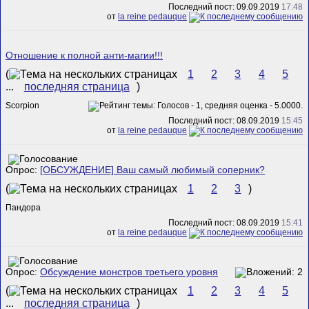
Последний пост: 09.09.2019
17:48
от
la reine pedauque
Отношение к полной анти-магии!!!
(
1
2
3
4
5
...
последняя страница
)
Scorpion
Последний пост: 08.09.2019
15:45
от
la reine pedauque
Опрос:
[ОБСУЖДЕНИЕ] Ваш самый любимый соперник?
(
1
2
3
)
Пандора
Последний пост: 08.09.2019
15:41
от
la reine pedauque
Опрос:
Обсуждение монстров третьего уровня
(
1
2
3
4
5
...
последняя страница
)