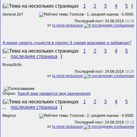
(
1
2
3
4
5
)
General ZeT
Последний пост: 24.08.2019
18:26
от
la reine pedauque
А какая смерть существ в героях 4 самая красивая и забавная?
(
1
2
3
4
5
...
последняя страница
)
RomaShSh
Последний пост: 24.08.2019
18:25
от
la reine pedauque
Опрос:
Какой вам нравится вид заклинания
(
1
2
3
4
5
...
последняя страница
)
Magnus
Последний пост: 24.08.2019
18:23
от
la reine pedauque