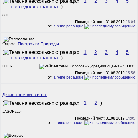
(
1
2
3
4
5
...
последняя страница
)
celt
Последний пост: 31.08.2019
16:04
от
la reine pedauque
Опрос:
Постройки Природы
(
1
2
3
4
5
...
последняя страница
)
UTER
Последний пост: 31.08.2019
15:56
от
la reine pedauque
Дикие тормоза в игре.
(
1
2
)
JASONzavr
Последний пост: 31.08.2019
14:05
от
la reine pedauque