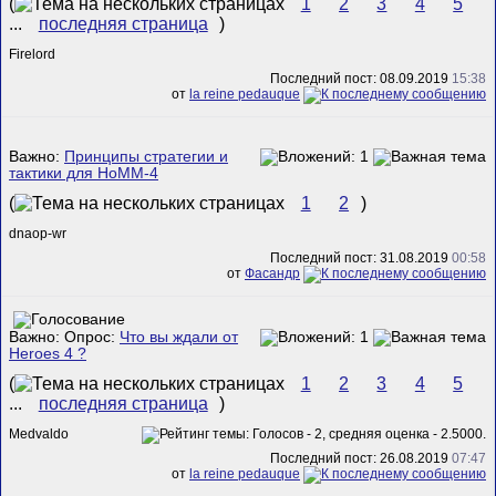
(
1
2
3
4
5
...
последняя страница
)
Firelord
Последний пост: 08.09.2019
15:38
от
la reine pedauque
Важно:
Принципы стратегии и
тактики для НоММ-4
(
1
2
)
dnaop-wr
Последний пост: 31.08.2019
00:58
от
Фасандр
Важно: Опрос:
Что вы ждали от
Heroes 4 ?
(
1
2
3
4
5
...
последняя страница
)
Medvaldo
Последний пост: 26.08.2019
07:47
от
la reine pedauque