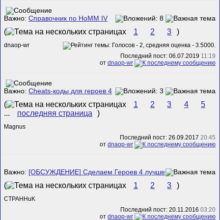
Важно:
Справочник по HoMM IV
(
1
2
3
)
dnaop-wr
Последний пост: 06.07.2019
11:19
от
dnaop-wr
Важно:
Cheats-коды для героев 4
(
1
2
3
4
5
...
последняя страница
)
Magnus
Последний пост: 26.09.2017
20:45
от
dnaop-wr
Важно:
[ОБСУЖДЕНИЕ] Сделаем Героев 4 лучше
(
1
2
3
)
CTPAHHuK
Последний пост: 20.11.2016
03:20
от
dnaop-wr