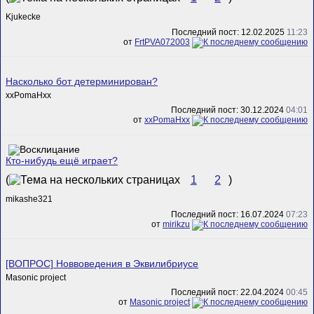
Kjukecke
Последний пост: 12.02.2025
11:23
от
FrtPVA072003
Насколько бот детерминирован?
xxPomaHxx
Последний пост: 30.12.2024
04:01
от
xxPomaHxx
Кто-нибудь ещё играет?
(
1
2
)
mikashe321
Последний пост: 16.07.2024
07:23
от
mirikzu
[ВОПРОС] Новвоведения в Эквилибриусе
Masonic project
Последний пост: 22.04.2024
00:45
от
Masonic project