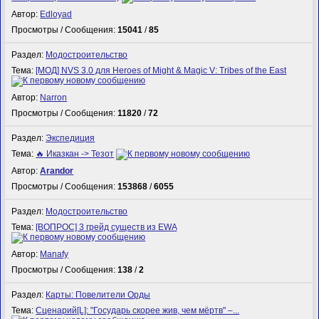
Автор:
Edloyad
Просмотры / Сообщения:
15041
/
85
Раздел:
Модостроительство
Тема:
[МОД] NVS 3.0 для Heroes of Might & Magic V: Tribes of the East
Автор:
Narron
Просмотры / Сообщения:
11820
/
72
Раздел:
Экспедиция
Тема:
🔥 Иказкан -> Тезот
Автор:
Arandor
Просмотры / Сообщения:
153868
/
6055
Раздел:
Модостроительство
Тема:
[ВОПРОС] 3 грейд существ из EWA
Автор:
Manafy
Просмотры / Сообщения:
138
/
2
Раздел:
Карты: Повелители Орды
Тема:
Сценарий[L]: "Государь скорее жив, чем мёртв" –...