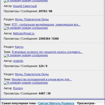
Автор:
Кощей Смертный
Просмотры / Сообщения:
20763
/
98
Раздел:
Моды: Повелители Орды
Тема:
RTF - глобальная модификация, заменяющая все...
Автор:
fktifzobr@mail.ru
Просмотры / Сообщения:
1506364
/
5366
Раздел:
Карты
Тема:
Я впервые за много лет решился начать создавать...
Автор:
restertis
Просмотры / Сообщения:
124
/
0
Раздел:
Моды: Повелители Орды
Тема:
Множество исправлений в одном моде для...
Автор:
Rommy
Просмотры / Сообщения:
4487
/
39
Самая популярная тема -
Святая Обитель Разврата
Просмотров -