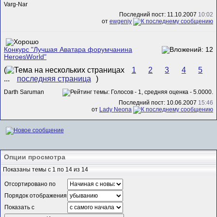
Varg-Nar
Последний пост: 11.10.2007
10:02
от
ewgeniy
Конкурс "Лучшая Аватара форумчанина
HeroesWorld"
(
1
2
3
4
5
...
последняя страница
)
Darth Saruman
Последний пост: 10.06.2007
15:46
от
Lady Neona
Опции просмотра
Показаны темы с 1 по 14 из 14
Отсортировано по
Порядок отображения
Показать с