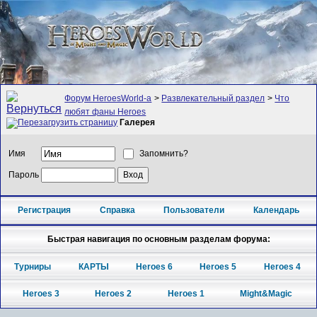
Форум HeroesWorld-а
>
Развлекательный раздел
>
Что
любят фаны Heroes
Галерея
Имя
Запомнить?
Пароль
Регистрация
Справка
Пользователи
Календарь
Быстрая навигация по основным разделам форума:
Турниры
КАРТЫ
Heroes 6
Heroes 5
Heroes 4
Heroes 3
Heroes 2
Heroes 1
Might&Magic