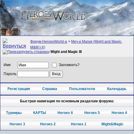
Форум HeroesWorld-а
>
Меч и Магия (Might and Magic,
M&M I-X)
Might and Magic III
Имя
Запомнить?
Пароль
Регистрация
Справка
Пользователи
Календарь
Быстрая навигация по основным разделам форума:
Турниры
КАРТЫ
Heroes 6
Heroes 5
Heroes 4
Heroes 3
Heroes 2
Heroes 1
Might&Magic