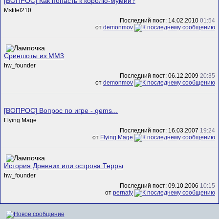
[ВОПРОС] Как попасть к королю-мумии?
Mstitel210
Последний пост: 14.02.2010
01:54
от
demonmov
Сриншоты из MM3
hw_founder
Последний пост: 06.12.2009
20:35
от
demonmov
[ВОПРОС] Вопрос по игре - gems...
Flying Mage
Последний пост: 16.03.2007
19:24
от
Flying Mage
История Древних или острова Терры
hw_founder
Последний пост: 09.10.2006
10:15
от
pernaty