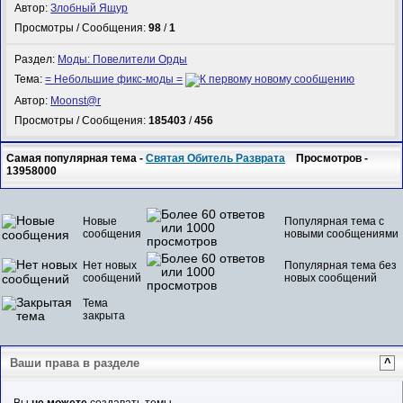
Автор:
Злобный Ящур
Просмотры / Сообщения:
98
/
1
Раздел:
Моды: Повелители Орды
Тема:
= Небольшие фикс-моды =
Автор:
Mооnst@r
Просмотры / Сообщения:
185403
/
456
Самая популярная тема -
Святая Обитель Разврата
Просмотров -
13958000
Новые
Популярная тема с
сообщения
новыми сообщениями
Нет новых
Популярная тема без
сообщений
новых сообщений
Тема
закрыта
Ваши права в разделе
^
Вы
не можете
создавать темы