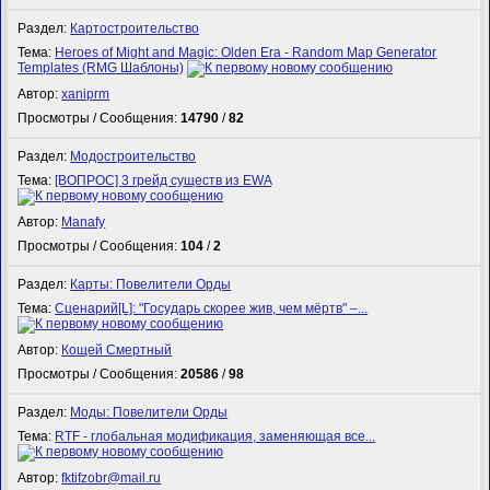
Раздел:
Картостроительство
Тема:
Heroes of Might and Magic: Olden Era - Random Map Generator
Templates (RMG Шаблоны)
Автор:
xaniprm
Просмотры / Сообщения:
14790
/
82
Раздел:
Модостроительство
Тема:
[ВОПРОС] 3 грейд существ из EWA
Автор:
Manafy
Просмотры / Сообщения:
104
/
2
Раздел:
Карты: Повелители Орды
Тема:
Сценарий[L]: "Государь скорее жив, чем мёртв" –...
Автор:
Кощей Смертный
Просмотры / Сообщения:
20586
/
98
Раздел:
Моды: Повелители Орды
Тема:
RTF - глобальная модификация, заменяющая все...
Автор:
fktifzobr@mail.ru