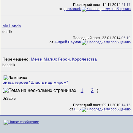
Последний пост: 14.11.2014
21:17
от
gon4aruck
My Lands
dos1k
Последний пост: 23.01.2014
05:19
от
Андрей Наумов
Перемещено:
Меч и Магия: Герои. Королевства
bobchik
Битва героев “Власть над миром”
(
1
2
)
DrSable
Последний пост: 09.11.2010
14:15
от
F_S