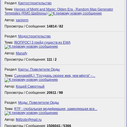
Раздел:
Картостроительство
Тема:
Heroes of Might and Magic: Olden Era - Random Map Generator
Templates (RMG Шаблоны)
Автор:
xaniprm
Просмотры / Сообщения:
14814
/
82
Раздел:
Модостроительство
Тема:
[ВОПРОС] 3 грейд существ из EWA
Автор:
Manafy
Просмотры / Сообщения:
111
/
2
Раздел:
Карты: Повелители Орды
Тема:
Сценарий[L]: "Государь скорее жив, чем мёртв" –...
Автор:
Кощей Смертный
Просмотры / Сообщения:
20611
/
98
Раздел:
Моды: Повелители Орды
Тема:
RTF - глобальная модификация, заменяющая все...
Автор:
fktifzobr@mail.ru
Просмотры / Сообщения:
1506041
/
5366