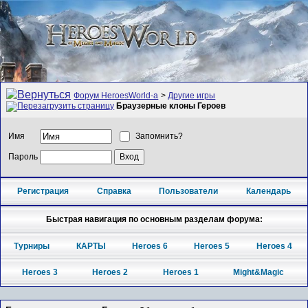
Форум HeroesWorld-а
>
Другие игры
Браузерные клоны Героев
Имя
Запомнить?
Пароль
Регистрация
Справка
Пользователи
Календарь
Быстрая навигация по основным разделам форума:
Турниры
КАРТЫ
Heroes 6
Heroes 5
Heroes 4
Heroes 3
Heroes 2
Heroes 1
Might&Magic