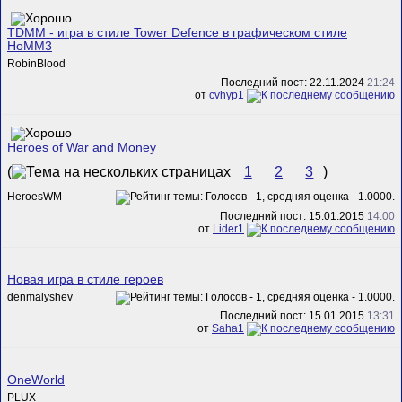
TDMM - игра в стиле Tower Defence в графическом стиле
HoMM3
RobinBlood
Последний пост: 22.11.2024
21:24
от
cvhyp1
Heroes of War and Money
(
1
2
3
)
HeroesWM
Последний пост: 15.01.2015
14:00
от
Lider1
Новая игра в стиле героев
denmalyshev
Последний пост: 15.01.2015
13:31
от
Saha1
OneWorld
PLUX