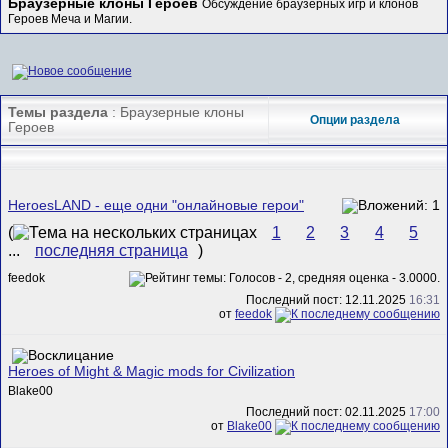
Браузерные клоны Героев
Обсуждение браузерных игр и клонов
Героев Меча и Магии.
Темы раздела
: Браузерные клоны
Опции раздела
Героев
HeroesLAND - еще одни "онлайновые герои"
(
1
2
3
4
5
...
последняя страница
)
feedok
Последний пост: 12.11.2025
16:31
от
feedok
Heroes of Might & Magic mods for Civilization
Blake00
Последний пост: 02.11.2025
17:00
от
Blake00