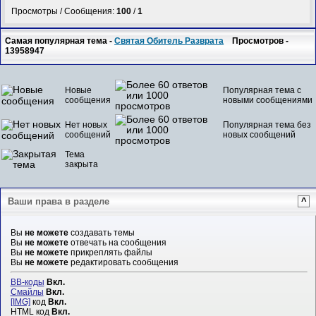
Просмотры / Сообщения:
100
/
1
Самая популярная тема -
Святая Обитель Разврата
Просмотров -
13958947
Новые
Популярная тема с
сообщения
новыми сообщениями
Нет новых
Популярная тема без
сообщений
новых сообщений
Тема
закрыта
Ваши права в разделе
^
Вы
не можете
создавать темы
Вы
не можете
отвечать на сообщения
Вы
не можете
прикреплять файлы
Вы
не можете
редактировать сообщения
BB-коды
Вкл.
Смайлы
Вкл.
[IMG]
код
Вкл.
HTML код
Вкл.