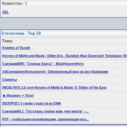
Модераторы : 1
XEL
Статистика - Top 10
Тема:
Knights of Tezoth
Heroes of Might and Magic: Olden Era - Random Map Generator Templates
Сценарий[M]: "Сердце Хаоса" - BlueHeavenHero
AllCampaignsRemastered - Обновленный мод на все Кампании
Скрипты
[МОД] NVS 3.0 для Heroes of Might & Magic V: Tribes of the East
🔥 Иказкан -> Тезот
[ВОПРОС] 3 грейд существ из EWA
Сценарий[L]: "Государь скорее жив, чем мёртв" –...
RTF - глобальная модификация, заменяющая все...