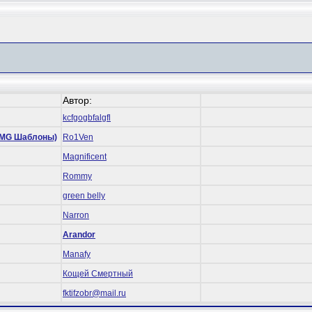
Автор:
kcfgogbfalgfl
 (RMG Шаблоны)
Ro1Ven
Magnificent
Rommy
green belly
Narron
Arandor
Manafy
Кощей Смертный
fktifzobr@mail.ru