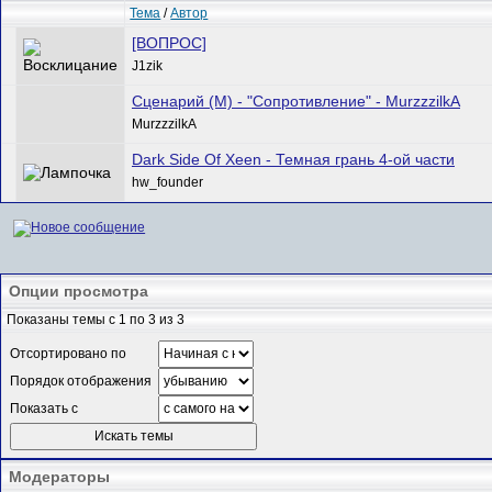
Тема
/
Автор
[ВОПРОС]
J1zik
Сценарий (М) - "Сопротивление" - MurzzzilkA
MurzzzilkA
Dark Side Of Xeen - Темная грань 4-ой части
hw_founder
Опции просмотра
Показаны темы с 1 по 3 из 3
Отсортировано по
Порядок отображения
Показать с
Модераторы