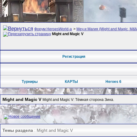
Форум HeroesWorld-а
>
Меч и Магия (Might and Magic, M&M
Might and Magic V
Регистрация
Турниры
КАРТЫ
Heroes 6
Might and Magic V
Might and Magic V: Тёмная сторона Зина.
Темы раздела
: Might and Magic V