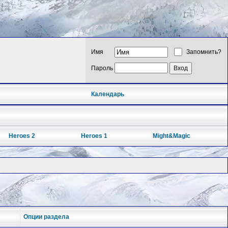
Имя
Запомнить?
Пароль
Календарь
Heroes 2
Heroes 1
Might&Magic
Опции раздела