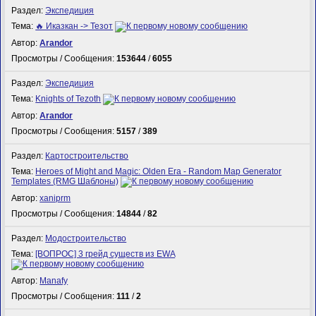
Раздел:
Экспедиция
Тема:
🔥 Иказкан -> Тезот
Автор:
Arandor
Просмотры / Сообщения:
153644
/
6055
Раздел:
Экспедиция
Тема:
Knights of Tezoth
Автор:
Arandor
Просмотры / Сообщения:
5157
/
389
Раздел:
Картостроительство
Тема:
Heroes of Might and Magic: Olden Era - Random Map Generator
Templates (RMG Шаблоны)
Автор:
xaniprm
Просмотры / Сообщения:
14844
/
82
Раздел:
Модостроительство
Тема:
[ВОПРОС] 3 грейд существ из EWA
Автор:
Manafy
Просмотры / Сообщения:
111
/
2