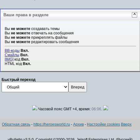
Ваши права в разделе
^
Вы
не можете
создавать темы
Вы
не можете
отвечать на сообщения
Вы
не можете
прикреплять файлы
Вы
не можете
редактировать сообщения
BB-коды
Вкл.
Смайлы
Вкл.
[IMG]
код
Вкл.
HTML код
Вкл.
Быстрый переход
Часовой пояс GMT +4, время:
06:06
.
Обратная связь
-
https://heroesworld.ru
-
Архив
-
Настройки cookies
Вверх
vBulletin v3.5.0, Copyright ©2000-2026, Jelsoft Enterprises Ltd. (Русский)