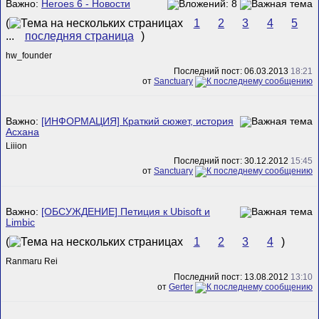
Важно:
Heroes 6 - Новости
(
1
2
3
4
5
...
последняя страница
)
hw_founder
Последний пост: 06.03.2013
18:21
от
Sanctuary
Важно:
[ИНФОРМАЦИЯ] Краткий сюжет, история
Асхана
Liiion
Последний пост: 30.12.2012
15:45
от
Sanctuary
Важно:
[ОБСУЖДЕНИЕ] Петиция к Ubisoft и
Limbic
(
1
2
3
4
)
Ranmaru Rei
Последний пост: 13.08.2012
13:10
от
Gerter