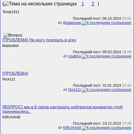
(
1
2
)
Temp1911
Последний пост: 06.10.2024
22:01
от
Драккошка
[ПРОБЛЕМА] Не могу поиграть в игру
Maksnikin
Последний пост: 05.02.2024
18:29
от
psatkha
[ПРОБЛЕМА]
Nick111
Последний пост: 31.01.2024
22:43
от
Nick111
[ВОПРОС] как в 6 геров настроить нейтралов.конкретно-чтоб
принимались..
KIRUHA48
Последний пост: 19.12.2022
17:28
от
KIRUHA48