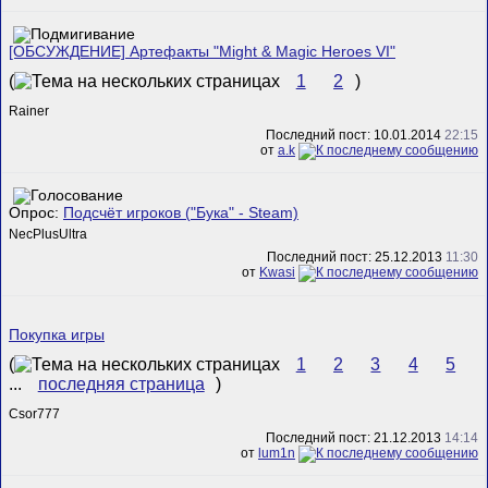
[ОБСУЖДЕНИЕ] Артефакты "Might & Magic Heroes VI"
(
1
2
)
Rainer
Последний пост: 10.01.2014
22:15
от
a.k
Опрос:
Подсчёт игроков ("Бука" - Steam)
NecPlusUltra
Последний пост: 25.12.2013
11:30
от
Kwasi
Покупка игры
(
1
2
3
4
5
...
последняя страница
)
Csor777
Последний пост: 21.12.2013
14:14
от
lum1n