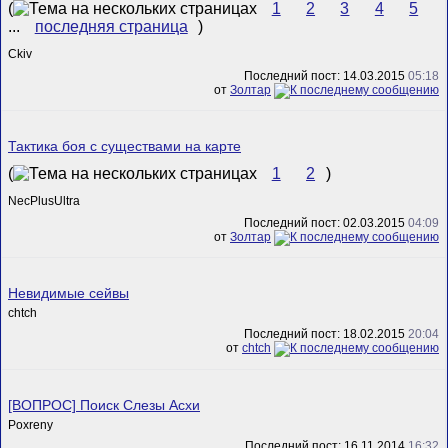
(
1
2
3
4
5
...
последняя страница
)
Ckiv
Последний пост: 14.03.2015
05:18
от
Золтар
Тактика боя с существами на карте
(
1
2
)
NecPlusUltra
Последний пост: 02.03.2015
04:09
от
Золтар
Невидимые сейвы
chtch
Последний пост: 18.02.2015
20:04
от
chtch
[ВОПРОС] Поиск Слезы Асхи
Poxreny
Последний пост: 16.11.2014
16:32