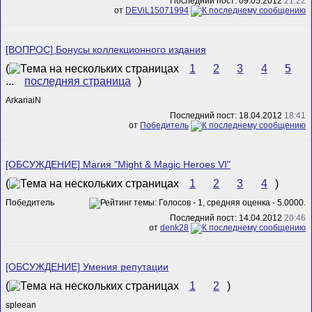
Последний пост: 09.05.2012
21:22
от
DEViL15071994
[ВОПРОС] Бонусы коллекционного издания
(
1
2
3
4
5
...
последняя страница
)
ArkanaiN
Последний пост: 18.04.2012
18:41
от
Победитель
[ОБСУЖДЕНИЕ] Магия "Might & Magic Heroes VI"
(
1
2
3
4
)
Победитель
Последний пост: 14.04.2012
20:46
от
denk28
[ОБСУЖДЕНИЕ] Умения репутации
(
1
2
)
spleean