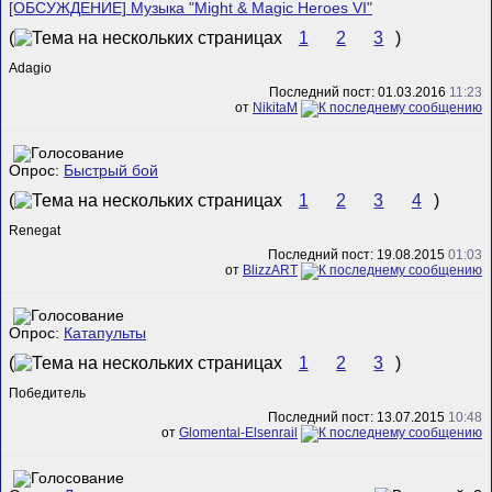
[ОБСУЖДЕНИЕ] Музыка "Might & Magic Heroes VI"
(
1
2
3
)
Adagio
Последний пост: 01.03.2016
11:23
от
NikitaM
Опрос:
Быстрый бой
(
1
2
3
4
)
Renegat
Последний пост: 19.08.2015
01:03
от
BlizzART
Опрос:
Катапульты
(
1
2
3
)
Победитель
Последний пост: 13.07.2015
10:48
от
Glomental-Elsenrail