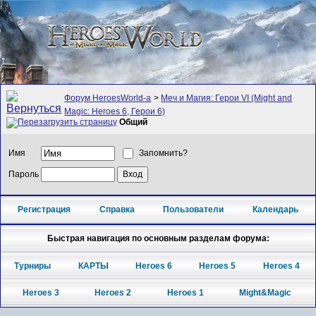
Форум HeroesWorld-а
>
Меч и Магия: Герои VI (Might and
Magic: Heroes 6, Герои 6)
Общий
Имя
Запомнить?
Пароль
Регистрация
Справка
Пользователи
Календарь
Быстрая навигация по основным разделам форума:
Турниры
КАРТЫ
Heroes 6
Heroes 5
Heroes 4
Heroes 3
Heroes 2
Heroes 1
Might&Magic