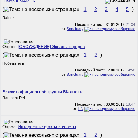
Юмор в M&MH6
(
1
2
3
4
5
)
Rainer
Последний пост: 31.01.2013
21:34
от
Sanctuary
Опрос:
[ОБСУЖДЕНИЕ] Экраны городов
(
1
2
)
Победитель
Последний пост: 12.08.2012
19:50
от
Sanctuary
Виджет официальной группы ВКонтакте
Ranmaru Rei
Последний пост: 30.06.2012
18:47
от
I_N
Опрос:
Интересные факты и советы
(
1
2
)