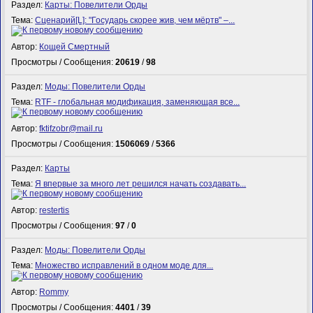
Раздел:
Карты: Повелители Орды
Тема:
Сценарий[L]: "Государь скорее жив, чем мёртв" –...
Автор:
Кощей Смертный
Просмотры / Сообщения:
20619
/
98
Раздел:
Моды: Повелители Орды
Тема:
RTF - глобальная модификация, заменяющая все...
Автор:
fktifzobr@mail.ru
Просмотры / Сообщения:
1506069
/
5366
Раздел:
Карты
Тема:
Я впервые за много лет решился начать создавать...
Автор:
restertis
Просмотры / Сообщения:
97
/
0
Раздел:
Моды: Повелители Орды
Тема:
Множество исправлений в одном моде для...
Автор:
Rommy
Просмотры / Сообщения:
4401
/
39