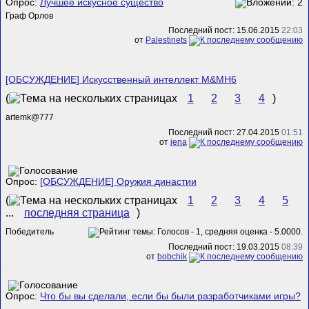
Опрос:
Лучшее искусное существо
Граф Орлов
Последний пост: 15.06.2015
22:03
от
Palestinets
[ОБСУЖДЕНИЕ] Искусственный интеллект M&MH6
(
1
2
3
4
)
artemk@777
Последний пост: 27.04.2015
01:51
от
jena
Опрос:
[ОБСУЖДЕНИЕ] Оружия династии
(
1
2
3
4
5
...
последняя страница
)
Победитель
Последний пост: 19.03.2015
08:39
от
bobchik
Опрос:
Что бы вы сделали, если бы были разработчиками игры?