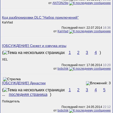
от
ANTON29q
Код разблокировки DLC "Набор приключений"
KaiVlad
Последний пост: 22.07.2014
16:36
от
KaiVlad
[ОБСУЖДЕНИЕ] Сюжет и озвучка игры
(
1
2
3
4
)
XEL
Последний пост: 17.06.2014
10:20
от
bobchik
[ОБСУЖДЕНИЕ] Династии
(
1
2
3
4
5
...
последняя страница
)
Победитель
Последний пост: 24.05.2014
22:12
от
bobchik