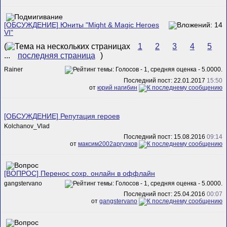
[ОБСУЖДЕНИЕ] Юниты "Might & Magic Heroes
VI"
(
1
2
3
4
5
...
последняя страница
)
Rainer
Последний пост: 22.01.2017
15:50
от
юрий нагибин
[ОБСУЖДЕНИЕ] Репутация героев
Kolchanov_Vlad
Последний пост: 15.08.2016
09:14
от
максим2002аргузков
[ВОПРОС] Перенос сохр. онлайн в оффлайн
gangstervano
Последний пост: 25.04.2016
00:07
от
gangstervano