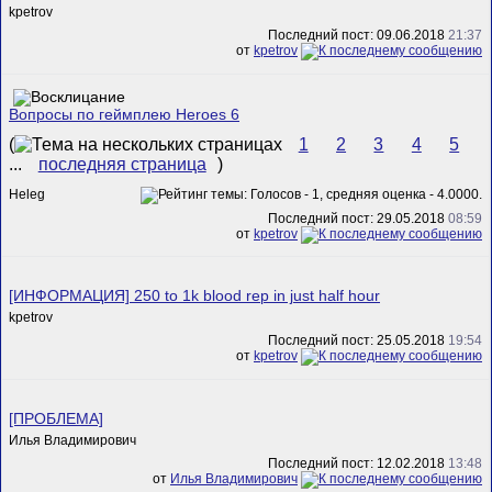
kpetrov
Последний пост: 09.06.2018
21:37
от
kpetrov
Вопросы по геймплею Heroes 6
(
1
2
3
4
5
...
последняя страница
)
Heleg
Последний пост: 29.05.2018
08:59
от
kpetrov
[ИНФОРМАЦИЯ] 250 to 1k blood rep in just half hour
kpetrov
Последний пост: 25.05.2018
19:54
от
kpetrov
[ПРОБЛЕМА]
Илья Владимирович
Последний пост: 12.02.2018
13:48
от
Илья Владимирович