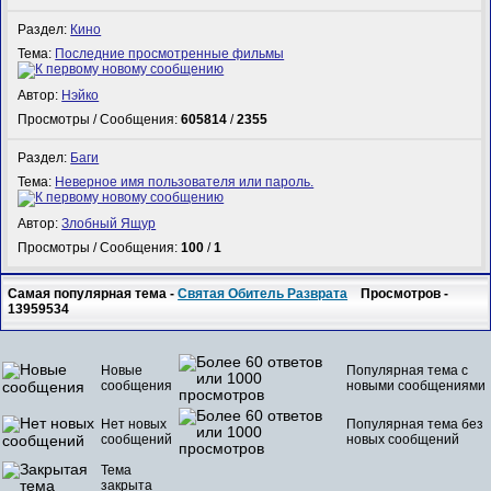
Раздел:
Кино
Тема:
Последние просмотренные фильмы
Автор:
Нэйко
Просмотры / Сообщения:
605814
/
2355
Раздел:
Баги
Тема:
Неверное имя пользователя или пароль.
Автор:
Злобный Ящур
Просмотры / Сообщения:
100
/
1
Самая популярная тема -
Святая Обитель Разврата
Просмотров -
13959534
Новые
Популярная тема с
сообщения
новыми сообщениями
Нет новых
Популярная тема без
сообщений
новых сообщений
Тема
закрыта