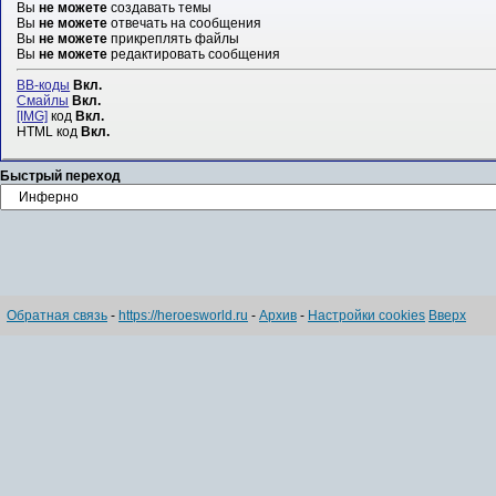
Вы
не можете
создавать темы
Вы
не можете
отвечать на сообщения
Вы
не можете
прикреплять файлы
Вы
не можете
редактировать сообщения
BB-коды
Вкл.
Смайлы
Вкл.
[IMG]
код
Вкл.
HTML код
Вкл.
Быстрый переход
Обратная связь
-
https://heroesworld.ru
-
Архив
-
Настройки cookies
Вверх