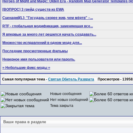
Heroes of Might and Magic: Olden Era - Random Map Generator Templates
[ВОПРОС] 3 грейд существ из EWA
Сценарий[L]: "Государь скорее жив, чем мёртв" –...
RTF - глобальная модификация, заменяющая все...
Я впервые за много лет решился начать создавать...
Множество исправлений в одном моде для...
Последние просмотренные фильмы
Неверное имя пользователя или пароль.
= Небольшие фикс-моды =
Самая популярная тема -
Святая Обитель Разврата
Просмотров - 13958
Новые сообщения
Нет новых сообщений
Тема закрыта
Ваши права в разделе