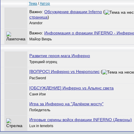
Тема
/
Автор
Важно:
Обсуждение фракции Inferno
(
страница
)
Arandor
Важно:
Информация о фракции INFERNO - Инферн
Майор Вихрь
Развитие героя-мага Инферно
Турецкий огурец
[ВОПРОС] Инферно vs Некрополис
(
PacSword
[ОБСУЖДЕНИЕ] Инферно vs Альянс света
Саня Изи
Игра за Инферно на "Далёком мосту"
Победитель
Игровые скрины войск фракции INFERNO (Демоны)
Lux in tenebris