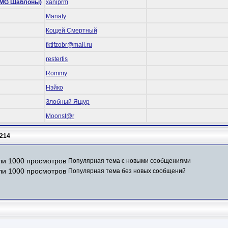
 (RMG Шаблоны)
xaniprm
Manafy
Кощей Смертный
fktifzobr@mail.ru
restertis
Rommy
Нэйко
Злобный Ящур
Mооnst@r
214
Популярная тема с новыми сообщениями
Популярная тема без новых сообщений