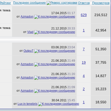
Последнее сообщение
Рейтинг
Ответов
Просмотров
17.04.2015
01:17
629
216,512
от
Azmadon
21.12.2010
20:33
1
42,954
от
Vlad
03.06.2019
23:04
7
51,350
от
OutpuT
21.06.2015
21:49
19
37,755
от
Azmadon
21.06.2015
21:20
4
14,827
от
Azmadon
21.06.2015
21:09
2
15,223
от
Azmadon
30.04.2011
15:45
1
18,550
от
Lux in tenebris