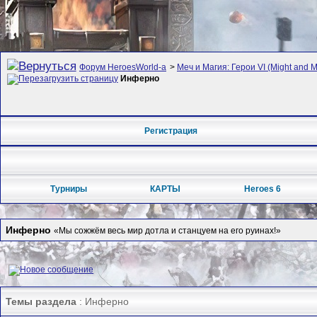
Форум HeroesWorld-а
>
Меч и Магия: Герои VI (Might and M
Инферно
Регистрация
Турниры
КАРТЫ
Heroes 6
Инферно
«Мы сожжём весь мир дотла и станцуем на его руинах!»
Темы раздела
: Инферно