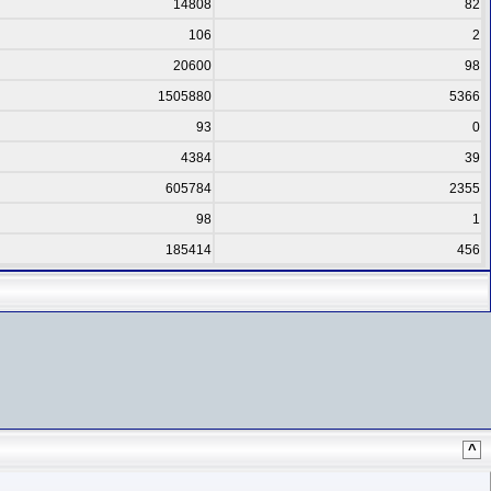
14808
82
106
2
20600
98
1505880
5366
93
0
4384
39
605784
2355
98
1
185414
456
^