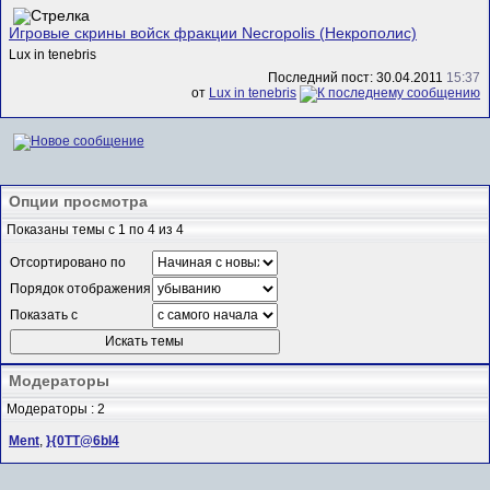
Игровые скрины войск фракции Necropolis (Некрополис)
Lux in tenebris
Последний пост: 30.04.2011
15:37
от
Lux in tenebris
Опции просмотра
Показаны темы с 1 по 4 из 4
Отсортировано по
Порядок отображения
Показать с
Модераторы
Модераторы : 2
Ment
,
}{0TT@6bI4