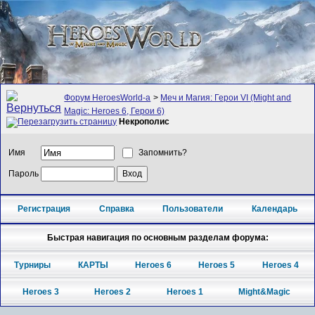
Форум HeroesWorld-а
>
Меч и Магия: Герои VI (Might and
Magic: Heroes 6, Герои 6)
Некрополис
Имя
Запомнить?
Пароль
Регистрация
Справка
Пользователи
Календарь
Быстрая навигация по основным разделам форума:
Турниры
КАРТЫ
Heroes 6
Heroes 5
Heroes 4
Heroes 3
Heroes 2
Heroes 1
Might&Magic