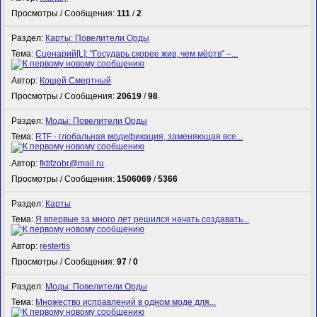
Просмотры / Сообщения:
111
/
2
Раздел:
Карты: Повелители Орды
Тема:
Сценарий[L]: "Государь скорее жив, чем мёртв" –...
Автор:
Кощей Смертный
Просмотры / Сообщения:
20619
/
98
Раздел:
Моды: Повелители Орды
Тема:
RTF - глобальная модификация, заменяющая все...
Автор:
fktifzobr@mail.ru
Просмотры / Сообщения:
1506069
/
5366
Раздел:
Карты
Тема:
Я впервые за много лет решился начать создавать...
Автор:
restertis
Просмотры / Сообщения:
97
/
0
Раздел:
Моды: Повелители Орды
Тема:
Множество исправлений в одном моде для...