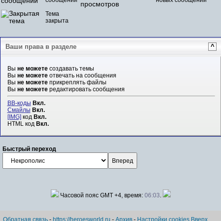
Тема
закрыта
Ваши права в разделе
^
Вы
не можете
создавать темы
Вы
не можете
отвечать на сообщения
Вы
не можете
прикреплять файлы
Вы
не можете
редактировать сообщения
BB-коды
Вкл.
Смайлы
Вкл.
[IMG]
код
Вкл.
HTML код
Вкл.
Быстрый переход
Часовой пояс GMT +4, время:
06:03
.
Обратная связь
-
https://heroesworld.ru
-
Архив
-
Настройки cookies
Вверх