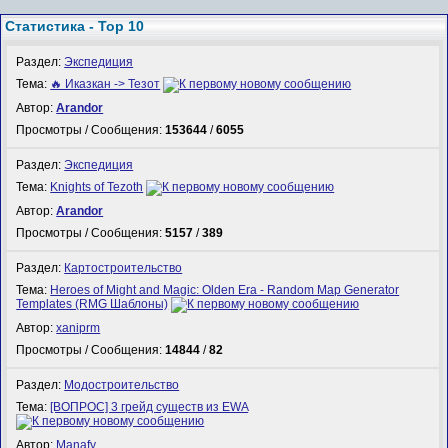
Статистика - Top 10
Раздел:
Экспедиция
Тема:
🔥 Иказкан -> Тезот
Автор:
Arandor
Просмотры / Сообщения:
153644
/
6055
Раздел:
Экспедиция
Тема:
Knights of Tezoth
Автор:
Arandor
Просмотры / Сообщения:
5157
/
389
Раздел:
Картостроительство
Тема:
Heroes of Might and Magic: Olden Era - Random Map Generator
Templates (RMG Шаблоны)
Автор:
xaniprm
Просмотры / Сообщения:
14844
/
82
Раздел:
Модостроительство
Тема:
[ВОПРОС] 3 грейд существ из EWA
Автор:
Manafy