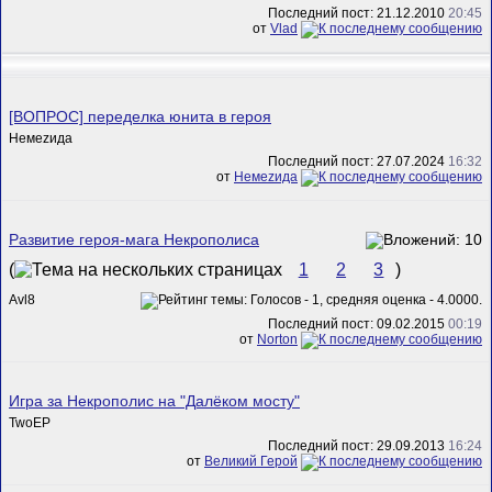
Последний пост: 21.12.2010
20:45
от
Vlad
[ВОПРОС] переделка юнита в героя
Немеzида
Последний пост: 27.07.2024
16:32
от
Немеzида
Развитие героя-мага Некрополиса
(
1
2
3
)
Avl8
Последний пост: 09.02.2015
00:19
от
Norton
Игра за Некрополис на "Далёком мосту"
TwoEP
Последний пост: 29.09.2013
16:24
от
Великий Герой