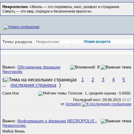
Некрополис
«Жизнь — это перемены, хаос, разврат и страдание.
Смерть — это мир, порядок и бесконечная красота».
Темы раздела
: Некрополис
Опции раздела
Важно:
Обсуждение фракции
Necropolis
(
1
2
3
4
5
...
последняя страница
)
Саня Изи
Последний пост: 20.06.2015
20:07
от
Azmadon
Важно:
Информация о фракции NECROPOLIS -
Некрополис
Майор Вихрь