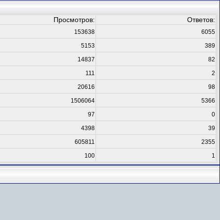
Просмотров:
Ответов:
153638
6055
5153
389
14837
82
111
2
20616
98
1506064
5366
97
0
4398
39
605811
2355
100
1