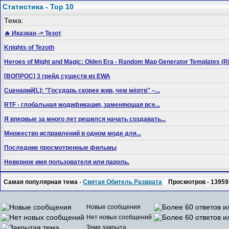
Статистика - Top 10
Тема:
🔥 Иказкан -> Тезот
Knights of Tezoth
Heroes of Might and Magic: Olden Era - Random Map Generator Templates
[ВОПРОС] 3 грейд существ из EWA
Сценарий[L]: "Государь скорее жив, чем мёртв" –...
RTF - глобальная модификация, заменяющая все...
Я впервые за много лет решился начать создавать...
Множество исправлений в одном моде для...
Последние просмотренные фильмы
Неверное имя пользователя или пароль.
Самая популярная тема -
Святая Обитель Разврата
Просмотров - 13959
Новые сообщения
Нет новых сообщений
Тема закрыта