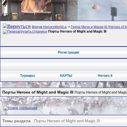
Форум HeroesWorld-а
>
Герои Меча и Магии III (Heroes of M
Порты Heroes of Might and Magic III
Регистрация
Турниры
КАРТЫ
Heroes 6
Порты Heroes of Might and Magic III
Порты Heroes of Might and Magi
Темы раздела
: Порты Heroes of Might and Magic III