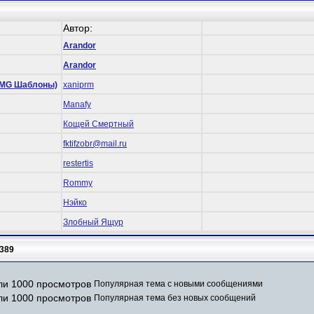
Автор:
Arandor
Arandor
 (RMG Шаблоны)
xaniprm
Manafy
Кощей Смертный
fktifzobr@mail.ru
restertis
Rommy
Нэйко
Злобный Ящур
389
Популярная тема с новыми сообщениями
Популярная тема без новых сообщений