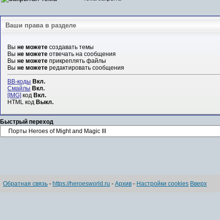
Ваши права в разделе
Вы
не можете
создавать темы
Вы
не можете
отвечать на сообщения
Вы
не можете
прикреплять файлы
Вы
не можете
редактировать сообщения
BB-коды
Вкл.
Смайлы
Вкл.
[IMG]
код
Вкл.
HTML код
Выкл.
Быстрый переход
Обратная связь
-
https://heroesworld.ru
-
Архив
-
Настройки cookies
Вверх