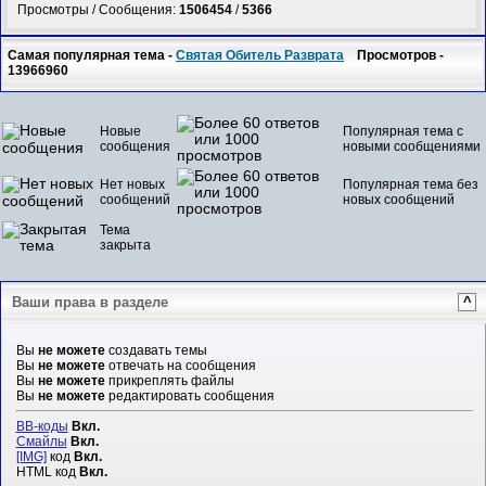
Просмотры / Сообщения:
1506454
/
5366
Самая популярная тема -
Святая Обитель Разврата
Просмотров -
13966960
Новые
Популярная тема с
сообщения
новыми сообщениями
Нет новых
Популярная тема без
сообщений
новых сообщений
Тема
закрыта
Ваши права в разделе
^
Вы
не можете
создавать темы
Вы
не можете
отвечать на сообщения
Вы
не можете
прикреплять файлы
Вы
не можете
редактировать сообщения
BB-коды
Вкл.
Смайлы
Вкл.
[IMG]
код
Вкл.
HTML код
Вкл.