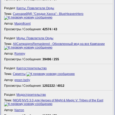
Раздел:
Карты: Повелители Орды
Тема:
Сценарий[M]: "Сердце Хаоса" - BlueHeavenHero
Автор:
Magnificent
Просмотры / Сообщения:
42574
/
43
Раздел:
Моды: Повелители Орды
Тема:
AllCampaignsRemastered - Обновленный мод на все Кампании
Автор:
Rommy
Просмотры / Сообщения:
39496
/
255
Раздел:
Картостроительство
Тема:
Скрипты
Автор:
green belly
Просмотры / Сообщения:
1202222
/
4012
Раздел:
Модостроительство
Тема:
[МОД] NVS 3.0 для Heroes of Might & Magic V: Tribes of the East
Автор:
Narron