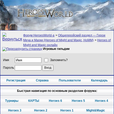
Форум HeroesWorld-а
>
Общегеройский раздел — Герои
Меча и Магии (Heroes of Might and Magic, HoMM)
>
Heroes of
Might and Magic онлайн
Игровые гильдии
Имя
Запомнить?
Пароль
Регистрация
Справка
Пользователи
Календарь
Быстрая навигация по основным разделам форума:
Турниры
КАРТЫ
Heroes 6
Heroes 5
Heroes 4
Heroes 3
Heroes 2
Heroes 1
Might&Magic