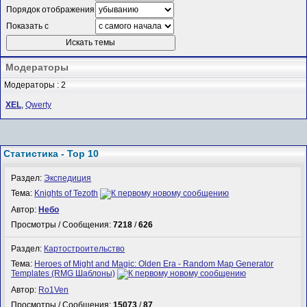
Порядок отображения
Показать с
Модераторы
Модераторы : 2
XEL
,
Qwerty
Статистика - Top 10
Раздел:
Экспедиция
Тема:
Knights of Tezoth
Автор:
Небо
Просмотры / Сообщения:
7218
/
626
Раздел:
Картостроительство
Тема:
Heroes of Might and Magic: Olden Era - Random Map Generator
Templates (RMG Шаблоны)
Автор:
Ro1Ven
Просмотры / Сообщения:
15073
/
87