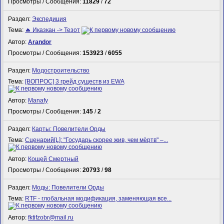
Просмотры / Сообщения:
11829
/
72
Раздел:
Экспедиция
Тема:
🔥 Иказкан -> Тезот
Автор:
Arandor
Просмотры / Сообщения:
153923
/
6055
Раздел:
Модостроительство
Тема:
[ВОПРОС] 3 грейд существ из EWA
Автор:
Manafy
Просмотры / Сообщения:
145
/
2
Раздел:
Карты: Повелители Орды
Тема:
Сценарий[L]: "Государь скорее жив, чем мёртв" –...
Автор:
Кощей Смертный
Просмотры / Сообщения:
20793
/
98
Раздел:
Моды: Повелители Орды
Тема:
RTF - глобальная модификация, заменяющая все...
Автор:
fktifzobr@mail.ru