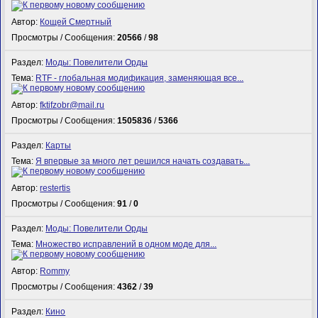
Автор:
Кощей Смертный
Просмотры / Сообщения:
20566
/
98
Раздел:
Моды: Повелители Орды
Тема:
RTF - глобальная модификация, заменяющая все...
Автор:
fktifzobr@mail.ru
Просмотры / Сообщения:
1505836
/
5366
Раздел:
Карты
Тема:
Я впервые за много лет решился начать создавать...
Автор:
restertis
Просмотры / Сообщения:
91
/
0
Раздел:
Моды: Повелители Орды
Тема:
Множество исправлений в одном моде для...
Автор:
Rommy
Просмотры / Сообщения:
4362
/
39
Раздел:
Кино