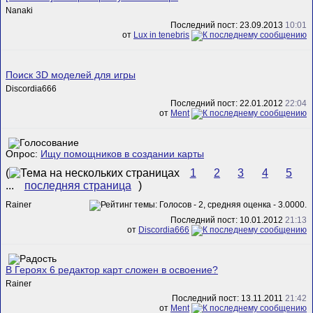
Nanaki
Последний пост: 23.09.2013
10:01
от
Lux in tenebris
Поиск 3D моделей для игры
Discordia666
Последний пост: 22.01.2012
22:04
от
Ment
Опрос:
Ищу помощников в создании карты
(
1
2
3
4
5
...
последняя страница
)
Rainer
Последний пост: 10.01.2012
21:13
от
Discordia666
В Героях 6 редактор карт сложен в освоение?
Rainer
Последний пост: 13.11.2011
21:42
от
Ment