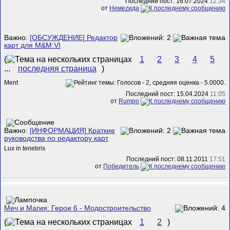
Последний пост: 16.07.2024
12:34
от
Немеzида
Важно:
[ОБСУЖДЕНИЕ] Редактор
карт для M&M:VI
(
1
2
3
4
5
...
последняя страница
)
Ment
Последний пост: 15.04.2024
11:05
от
Rumpo
Важно:
[ИНФОРМАЦИЯ] Краткие
руководства по редактору карт
Lux in tenebris
Последний пост: 08.11.2011
17:51
от
Победитель
Меч и Магия: Герои 6 - Модостроительство
(
1
2
)