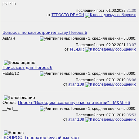
psatkha
Последний пост: 01.03.2022
21:30
от
TTPOCTO-DEMOH
Вопросы по картостроительству Heroes 6
АрМаН
Последний пост: 02.02.2021
13:07
от
TeL-LuR
Поиск карт для Heroes 6
Fatality12
Последний пост: 07.01.2019
06:06
от
atlant108
Опрос:
Проект "Возродим вселенную меча и магии" - M&M:H6
__VeT__
Последний пост: 07.01.2019
05:53
от
atlant108
[ВОПРОС] Генератор случайных карт