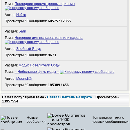
Тема:
Последние просмотренные фильмы
Автор:
Нэйко
Просмотры / Сообщения:
605757
/
2355
Раздел:
Баги
Тема:
Неверное имя пользователя или пароль.
Автор:
Злобный Ящур
Просмотры / Сообщения:
96
/
1
Раздел:
Моды: Повелители Орды
Тема:
= Небольшие фикс-моды =
Автор:
Mооnst@r
Просмотры / Сообщения:
185389
/
456
Самая популярная тема -
Святая Обитель Разврата
Просмотров -
13957554
Новые
Популярная тема с
сообщения
новыми сообщениями