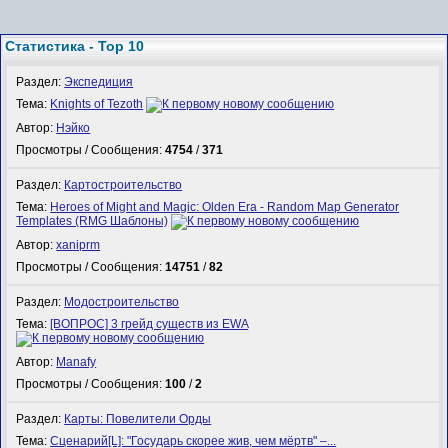
Статистика - Top 10
Раздел:
Экспедиция
Тема:
Knights of Tezoth
Автор:
Нэйко
Просмотры / Сообщения:
4754
/
371
Раздел:
Картостроительство
Тема:
Heroes of Might and Magic: Olden Era - Random Map Generator
Templates (RMG Шаблоны)
Автор:
xaniprm
Просмотры / Сообщения:
14751
/
82
Раздел:
Модостроительство
Тема:
[ВОПРОС] 3 грейд существ из EWA
Автор:
Manafy
Просмотры / Сообщения:
100
/
2
Раздел:
Карты: Повелители Орды
Тема:
Сценарий[L]: "Государь скорее жив, чем мёртв" –...