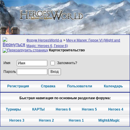
Форум HeroesWorld-а
>
Меч и Магия: Герои VI (Might and
Magic: Heroes 6, Герои 6)
Картостроительство
Имя
Запомнить?
Пароль
Регистрация
Справка
Пользователи
Календарь
Быстрая навигация по основным разделам форума:
Турниры
КАРТЫ
Heroes 6
Heroes 5
Heroes 4
Heroes 3
Heroes 2
Heroes 1
Might&Magic