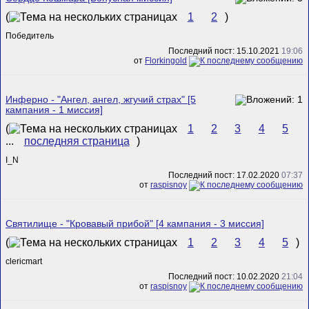
(
1
2
)
Победитель
Последний пост: 15.10.2021
19:06
от
Florkingold
Инферно - "Ангел, ангел, жгучий страх" [5
кампания - 1 миссия]
(
1
2
3
4
5
...
последняя страница
)
I_N
Последний пост: 17.02.2020
07:37
от
raspisnoy
Cвятилище - "Кровавый прибой" [4 кампания - 3 миссия]
(
1
2
3
4
5
)
clericmart
Последний пост: 10.02.2020
21:04
от
raspisnoy