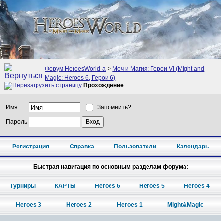
Форум HeroesWorld-а
>
Меч и Магия: Герои VI (Might and
Magic: Heroes 6, Герои 6)
Прохождение
Имя
Запомнить?
Пароль
Регистрация
Справка
Пользователи
Календарь
Быстрая навигация по основным разделам форума:
Турниры
КАРТЫ
Heroes 6
Heroes 5
Heroes 4
Heroes 3
Heroes 2
Heroes 1
Might&Magic