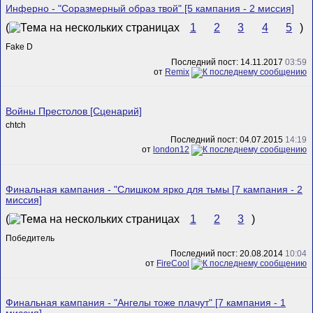
Инферно - "Соразмерный образ твой" [5 кампания - 2 миссия]
(
1
2
3
4
5
)
Fake D
Последний пост: 14.11.2017
03:59
от
Remix
Войны Престолов [Сценарий]
chtch
Последний пост: 04.07.2015
14:19
от
london12
Финальная кампания - "Слишком ярко для тьмы [7 кампания - 2
миссия]
(
1
2
3
)
Победитель
Последний пост: 20.08.2014
10:04
от
FireCool
Финальная кампания - "Ангелы тоже плачут" [7 кампания - 1