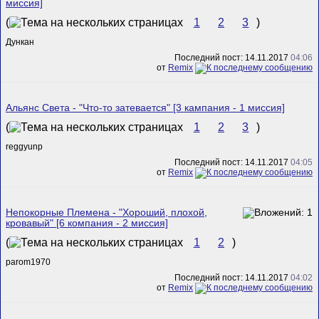
миссия]
(
1
2
3
)
Дункан
Последний пост: 14.11.2017
04:06
от
Remix
Альянс Света - "Что-то затевается" [3 кампания - 1 миссия]
(
1
2
3
)
reggyunp
Последний пост: 14.11.2017
04:05
от
Remix
Непокорные Племена - "Хороший, плохой,
кровавый" [6 компания - 2 миссия]
(
1
2
)
parom1970
Последний пост: 14.11.2017
04:02
от
Remix