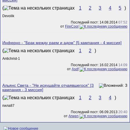
миссия]
(
1
2
3
4
5
)
Devolik
Последний пост: 14.08.2014
07:52
от
FireCool
Инферно - "Брак между раем и адом" [5 кампания - 4 миссия]
(
1
2
)
Antichrist-1
Последний пост: 16.02.2014
14:09
от
Asdf
Альянс Света - "Не искушайте отчаявшегося" [3
кампания - 3 миссия]
(
1
2
3
4
)
пила87
Последний пост: 06.09.2013
20:40
от
Arwen