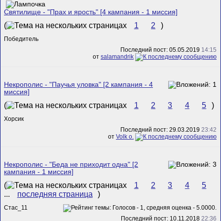
Святилище - "Прах и ярость" [4 кампания - 1 миссия]
(
1
2
)
Победитель
Последний пост: 05.05.2019
14:15
от
salamandrik
Некрополис - "Паучья уловка" [2 кампания - 4
миссия]
(
1
2
3
4
5
)
Хорсик
Последний пост: 29.03.2019
23:42
от
Volk o.
Некрополис - "Беда не приходит одна" [2
кампания - 1 миссия]
(
1
2
3
4
5
...
последняя страница
)
Стас_11
Последний пост: 10.11.2018
22:36