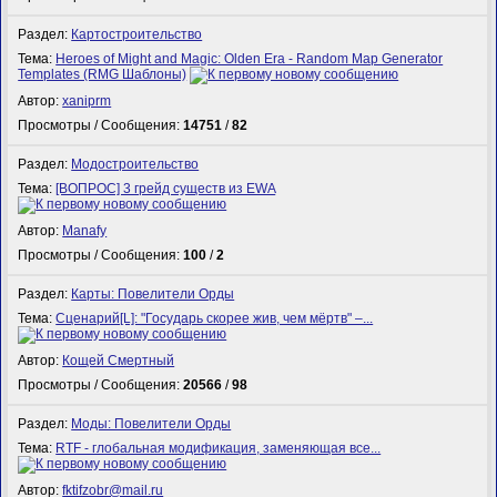
Раздел:
Картостроительство
Тема:
Heroes of Might and Magic: Olden Era - Random Map Generator
Templates (RMG Шаблоны)
Автор:
xaniprm
Просмотры / Сообщения:
14751
/
82
Раздел:
Модостроительство
Тема:
[ВОПРОС] 3 грейд существ из EWA
Автор:
Manafy
Просмотры / Сообщения:
100
/
2
Раздел:
Карты: Повелители Орды
Тема:
Сценарий[L]: "Государь скорее жив, чем мёртв" –...
Автор:
Кощей Смертный
Просмотры / Сообщения:
20566
/
98
Раздел:
Моды: Повелители Орды
Тема:
RTF - глобальная модификация, заменяющая все...
Автор:
fktifzobr@mail.ru