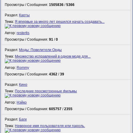
Просмотры / Сообщения:
1505836
/
5366
Раздел:
Карты
Тема:
Я впервые за много лет решился начать создавать...
Автор:
restertis
Просмотры / Сообщения:
91
/
0
Раздел:
Моды: Повелители Орды
Тема:
Множество исправлений в одном моде для...
Автор:
Rommy
Просмотры / Сообщения:
4362
/
39
Раздел:
Кино
Тема:
Последние просмотренные фильмы
Автор:
Нэйко
Просмотры / Сообщения:
605757
/
2355
Раздел:
Баги
Тема:
Неверное имя пользователя или пароль.