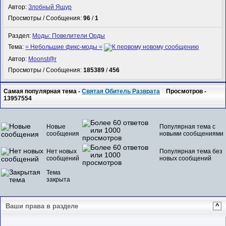
Автор:
Злобный Ящур
Просмотры / Сообщения:
96
/
1
Раздел:
Моды: Повелители Орды
Тема:
= Небольшие фикс-моды =
Автор:
Mооnst@r
Просмотры / Сообщения:
185389
/
456
Самая популярная тема -
Святая Обитель Разврата
Просмотров -
13957554
Новые
Популярная тема с
сообщения
новыми сообщениями
Нет новых
Популярная тема без
сообщений
новых сообщений
Тема
закрыта
Ваши права в разделе
^