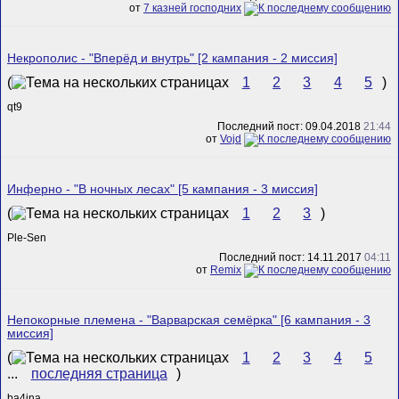
от
7 казней господних
Некрополис - "Вперёд и внутрь" [2 кампания - 2 миссия]
(
1
2
3
4
5
)
qt9
Последний пост: 09.04.2018
21:44
от
Vojd
Инферно - "В ночных лесах" [5 кампания - 3 миссия]
(
1
2
3
)
Ple-Sen
Последний пост: 14.11.2017
04:11
от
Remix
Непокорные племена - "Варварская семёрка" [6 кампания - 3
миссия]
(
1
2
3
4
5
...
последняя страница
)
ba4ina