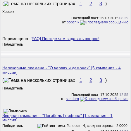
(
1
2
3
)
Хорсик
Последний пост: 29.07.2015
08:29
от
bobchik
Перемещено:
[FAQ] Прежде чем задавать вопрос!
Победитель
Непокорные племена - "О червях и демонах" [6 кампания - 4
миссия]
(
1
2
3
)
Победитель
Последний пост: 17.10.2025
12:55
от
sandorrr
Вводная кампания - "Погибель Грифона" [1 кампания - 1
миссия]
Победитель