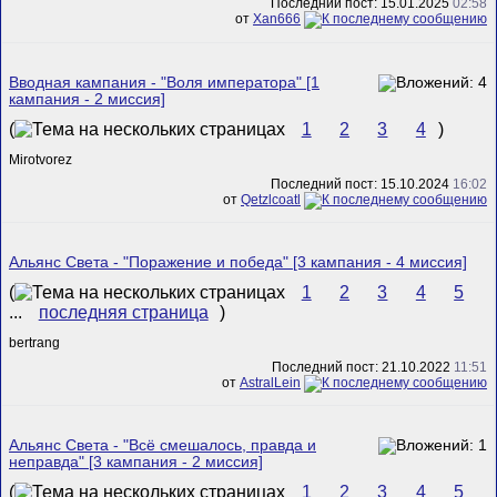
Последний пост: 15.01.2025
02:58
от
Xan666
Вводная кампания - "Воля императора" [1
кампания - 2 миссия]
(
1
2
3
4
)
Mirotvorez
Последний пост: 15.10.2024
16:02
от
Qetzlcoatl
Альянс Света - "Поражение и победа" [3 кампания - 4 миссия]
(
1
2
3
4
5
...
последняя страница
)
bertrang
Последний пост: 21.10.2022
11:51
от
AstralLein
Альянс Света - "Всё смешалось, правда и
неправда" [3 кампания - 2 миссия]
(
1
2
3
4
5