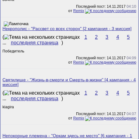
Последний пост: 14.11.2017
04:10
от
Remix
Некрополис - "Рассвет со всех сторон" [2 кампания - 3 миссия]
(
1
2
3
4
5
...
последняя страница
)
Победитель
Последний пост: 14.11.2017
04:09
от
Remix
Святилище - "Жизнь-в-смерти и Смерть-в-жизни" [4 кампания - 4
миссия]
(
1
2
3
4
5
...
последняя страница
)
kiagira
Последний пост: 14.11.2017
04:07
от
Remix
Непокорные племена - "Оркам здесь не место" [6 кампания - 1