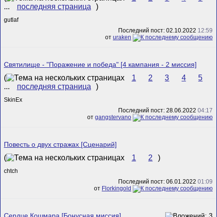
...
последняя страница
)
gutlaf
Последний пост: 02.10.2022
12:59
от
uraken
Святилище - "Поражение и победа" [4 кампания - 2 миссия]
(
1
2
3
4
5
...
последняя страница
)
SkinEx
Последний пост: 28.06.2022
04:17
от
gangstervano
Повесть о двух стражах [Сценарий]
(
1
2
)
chtch
Последний пост: 06.01.2022
01:09
от
Florkingold
Сердце Кошмара [Бонусная миссия]