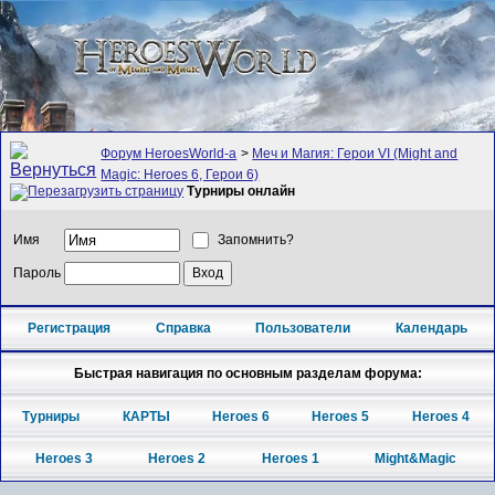
Форум HeroesWorld-а
>
Меч и Магия: Герои VI (Might and
Magic: Heroes 6, Герои 6)
Турниры онлайн
Имя
Запомнить?
Пароль
Регистрация
Справка
Пользователи
Календарь
Быстрая навигация по основным разделам форума:
Турниры
КАРТЫ
Heroes 6
Heroes 5
Heroes 4
Heroes 3
Heroes 2
Heroes 1
Might&Magic