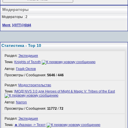
Модераторы
Модераторы : 2
Ment
,
}{0TT@6bI4
Статистика - Top 10
Раздел:
Экспедиция
Тема:
Knights of Tezoth
Автор:
Граф Орлов
Просмотры / Сообщения:
5646
/
446
Раздел:
Модостроительство
Тема:
[МОД] NVS 3.0 для Heroes of Might & Magic V: Tribes of the East
Автор:
Narron
Просмотры / Сообщения:
11772
/
72
Раздел:
Экспедиция
Тема:
🔥 Иказкан -> Тезот