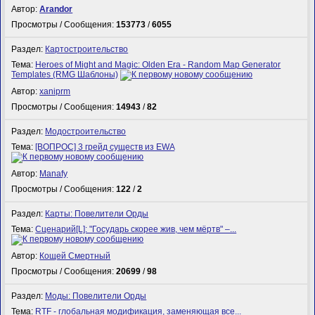
Автор:
Arandor
Просмотры / Сообщения:
153773
/
6055
Раздел:
Картостроительство
Тема:
Heroes of Might and Magic: Olden Era - Random Map Generator
Templates (RMG Шаблоны)
Автор:
xaniprm
Просмотры / Сообщения:
14943
/
82
Раздел:
Модостроительство
Тема:
[ВОПРОС] 3 грейд существ из EWA
Автор:
Manafy
Просмотры / Сообщения:
122
/
2
Раздел:
Карты: Повелители Орды
Тема:
Сценарий[L]: "Государь скорее жив, чем мёртв" –...
Автор:
Кощей Смертный
Просмотры / Сообщения:
20699
/
98
Раздел:
Моды: Повелители Орды
Тема:
RTF - глобальная модификация, заменяющая все...