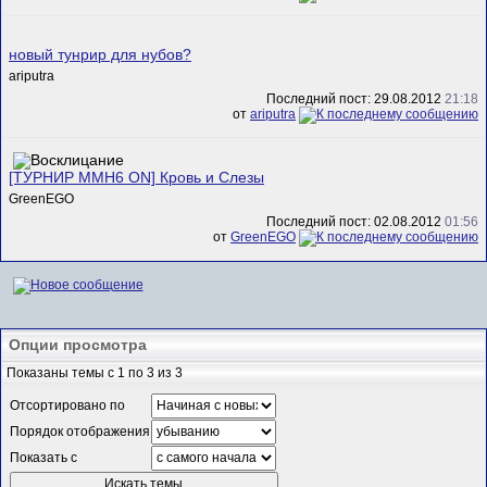
новый тунрир для нубов?
ariputra
Последний пост: 29.08.2012
21:18
от
ariputra
[ТУРНИР MMH6 ON] Кровь и Слезы
GreenEGO
Последний пост: 02.08.2012
01:56
от
GreenEGO
Опции просмотра
Показаны темы с 1 по 3 из 3
Отсортировано по
Порядок отображения
Показать с