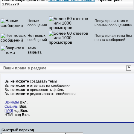
Самая популярная тема -
Святая Обитель Разврата
Просмотров -
13962270
Новые
Популярная тема с
сообщения
новыми сообщениями
Нет новых
Популярная тема без
сообщений
новых сообщений
Тема
закрыта
Ваши права в разделе
^
Вы
не можете
создавать темы
Вы
не можете
отвечать на сообщения
Вы
не можете
прикреплять файлы
Вы
не можете
редактировать сообщения
BB-коды
Вкл.
Смайлы
Вкл.
[IMG]
код
Вкл.
HTML код
Вкл.
Быстрый переход