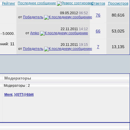
Последнее сообщение
Рейтинг
Ответов
Просмотров
09.05.2012
06:52
76
80,616
от
Победитель
22.11.2011
14:12
66
53,025
от
Amko
20.11.2011
19:15
7
13,135
от
Победитель
Модераторы
Модераторы : 2
Ment
,
}{0TT@6bI4