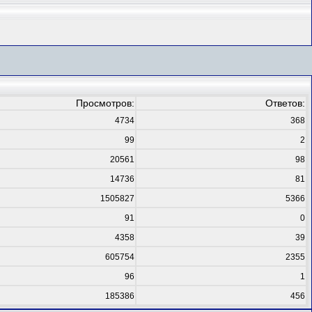
Просмотров:
Ответов:
4734
368
99
2
20561
98
14736
81
1505827
5366
91
0
4358
39
605754
2355
96
1
185386
456