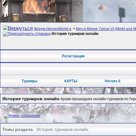
Форум HeroesWorld-а
>
Меч и Магия: Герои VI (Might and M
История турниров онлайн
Регистрация
Турниры
КАРТЫ
Heroes 6
История турниров онлайн
Архив прошедших онлайн-турниров по Геро
Темы раздела
: История турниров онлайн