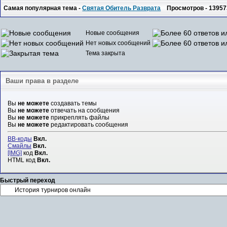
Самая популярная тема -
Святая Обитель Разврата
Просмотров - 13957
Новые сообщения
Нет новых сообщений
Тема закрыта
Ваши права в разделе
Вы
не можете
создавать темы
Вы
не можете
отвечать на сообщения
Вы
не можете
прикреплять файлы
Вы
не можете
редактировать сообщения
BB-коды
Вкл.
Смайлы
Вкл.
[IMG]
код
Вкл.
HTML код
Вкл.
Быстрый переход