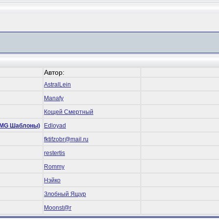
Автор:
AstralLein
Manafy
Кощей Смертный
 (RMG Шаблоны)
Edloyad
fktifzobr@mail.ru
restertis
Rommy
Нэйко
Злобный Ящур
Mооnst@r