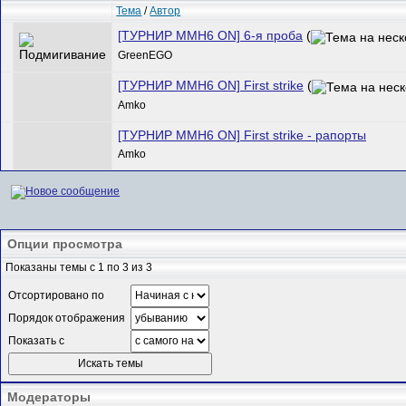
Тема
/
Автор
[ТУРНИР MMH6 ON] 6-я проба
(
GreenEGO
[ТУРНИР MMH6 ON] First strike
(
Amko
[ТУРНИР MMH6 ON] First strike - рапорты
Amko
Опции просмотра
Показаны темы с 1 по 3 из 3
Отсортировано по
Порядок отображения
Показать с
Модераторы