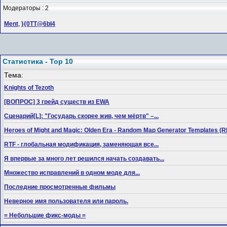
Модераторы : 2
Ment
,
}{0TT@6bI4
Статистика - Top 10
Тема:
Knights of Tezoth
[ВОПРОС] 3 грейд существ из EWA
Сценарий[L]: "Государь скорее жив, чем мёртв" –...
Heroes of Might and Magic: Olden Era - Random Map Generator Templates
RTF - глобальная модификация, заменяющая все...
Я впервые за много лет решился начать создавать...
Множество исправлений в одном моде для...
Последние просмотренные фильмы
Неверное имя пользователя или пароль.
= Небольшие фикс-моды =