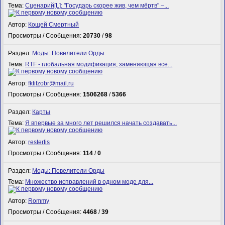
Тема:
Сценарий[L]: "Государь скорее жив, чем мёртв" –...
Автор:
Кощей Смертный
Просмотры / Сообщения:
20730
/
98
Раздел:
Моды: Повелители Орды
Тема:
RTF - глобальная модификация, заменяющая все...
Автор:
fktifzobr@mail.ru
Просмотры / Сообщения:
1506268
/
5366
Раздел:
Карты
Тема:
Я впервые за много лет решился начать создавать...
Автор:
restertis
Просмотры / Сообщения:
114
/
0
Раздел:
Моды: Повелители Орды
Тема:
Множество исправлений в одном моде для...
Автор:
Rommy
Просмотры / Сообщения:
4468
/
39