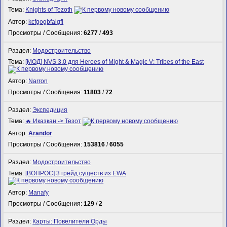
Тема:
Knights of Tezoth
Автор:
kcfgogbfalgfl
Просмотры / Сообщения:
6277
/
493
Раздел:
Модостроительство
Тема:
[МОД] NVS 3.0 для Heroes of Might & Magic V: Tribes of the East
Автор:
Narron
Просмотры / Сообщения:
11803
/
72
Раздел:
Экспедиция
Тема:
🔥 Иказкан -> Тезот
Автор:
Arandor
Просмотры / Сообщения:
153816
/
6055
Раздел:
Модостроительство
Тема:
[ВОПРОС] 3 грейд существ из EWA
Автор:
Manafy
Просмотры / Сообщения:
129
/
2
Раздел:
Карты: Повелители Орды