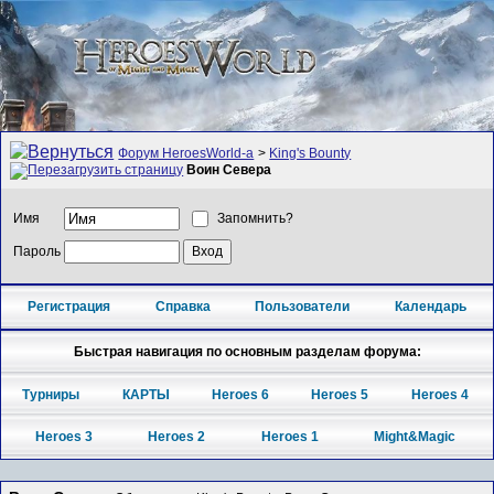
Форум HeroesWorld-а
>
King's Bounty
Воин Севера
Имя
Запомнить?
Пароль
Регистрация
Справка
Пользователи
Календарь
Быстрая навигация по основным разделам форума:
Турниры
КАРТЫ
Heroes 6
Heroes 5
Heroes 4
Heroes 3
Heroes 2
Heroes 1
Might&Magic