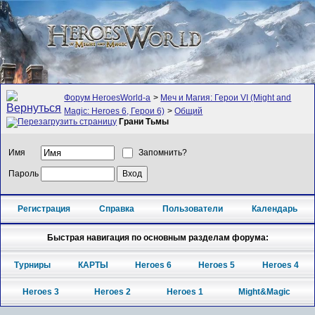
Форум HeroesWorld-а
>
Меч и Магия: Герои VI (Might and
Magic: Heroes 6, Герои 6)
>
Общий
Грани Тьмы
Имя
Запомнить?
Пароль
Регистрация
Справка
Пользователи
Календарь
Быстрая навигация по основным разделам форума:
Турниры
КАРТЫ
Heroes 6
Heroes 5
Heroes 4
Heroes 3
Heroes 2
Heroes 1
Might&Magic