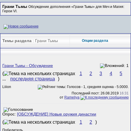
Грани Тьмы
Обсуждение дополнения «Грани Тьмы» для Меч и Магия:
Герои VI.
Темы раздела
: Грани Тьмы
Опции раздела
Грани Тьмы - Обсуждение
(
1
2
3
4
5
...
последняя страница
)
Liiion
Последний пост: 26.08.2019
16:31
от
Rameliya
Опрос:
[ОБСУЖДЕНИЕ] Новые оружия династии
(
1
2
)
Победитель