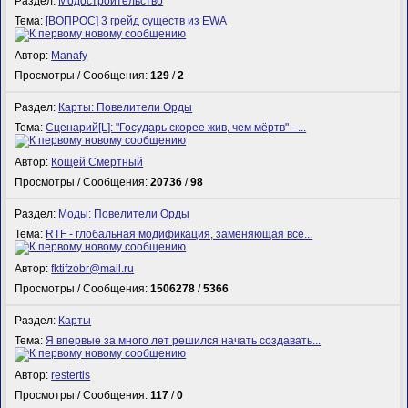
Раздел:
Модостроительство
Тема:
[ВОПРОС] 3 грейд существ из EWA
Автор:
Manafy
Просмотры / Сообщения:
129
/
2
Раздел:
Карты: Повелители Орды
Тема:
Сценарий[L]: "Государь скорее жив, чем мёртв" –...
Автор:
Кощей Смертный
Просмотры / Сообщения:
20736
/
98
Раздел:
Моды: Повелители Орды
Тема:
RTF - глобальная модификация, заменяющая все...
Автор:
fktifzobr@mail.ru
Просмотры / Сообщения:
1506278
/
5366
Раздел:
Карты
Тема:
Я впервые за много лет решился начать создавать...
Автор:
restertis
Просмотры / Сообщения:
117
/
0