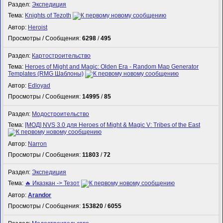
Раздел:
Экспедиция
Тема:
Knights of Tezoth
Автор:
Heroist
Просмотры / Сообщения:
6298
/
495
Раздел:
Картостроительство
Тема:
Heroes of Might and Magic: Olden Era - Random Map Generator
Templates (RMG Шаблоны)
Автор:
Edloyad
Просмотры / Сообщения:
14995
/
85
Раздел:
Модостроительство
Тема:
[МОД] NVS 3.0 для Heroes of Might & Magic V: Tribes of the East
Автор:
Narron
Просмотры / Сообщения:
11803
/
72
Раздел:
Экспедиция
Тема:
🔥 Иказкан -> Тезот
Автор:
Arandor
Просмотры / Сообщения:
153820
/
6055