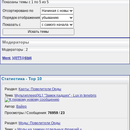
Показаны темы с 1 по 5 из 5
Отсортировано по
Порядок отображения
Показать с
Модераторы
Модераторы : 2
Ment
,
}{0TT@6bI4
Статистика - Top 10
Раздел:
Карты: Повелители Орды
Тема:
Мультиплеер[XL]: "Замок падших" - Lux in tenebris
Автор:
Вайер
Просмотры / Сообщения:
76959
/
23
Раздел:
Моды: Повелители Орды
Тема:
= Моды на замену отдельных фракций =