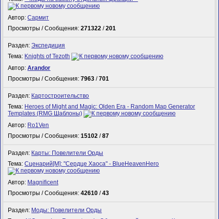
Автор:
Сармит
Просмотры / Сообщения:
271322
/
201
Раздел:
Экспедиция
Тема:
Knights of Tezoth
Автор:
Arandor
Просмотры / Сообщения:
7963
/
701
Раздел:
Картостроительство
Тема:
Heroes of Might and Magic: Olden Era - Random Map Generator
Templates (RMG Шаблоны)
Автор:
Ro1Ven
Просмотры / Сообщения:
15102
/
87
Раздел:
Карты: Повелители Орды
Тема:
Сценарий[M]: "Сердце Хаоса" - BlueHeavenHero
Автор:
Magnificent
Просмотры / Сообщения:
42610
/
43
Раздел:
Моды: Повелители Орды