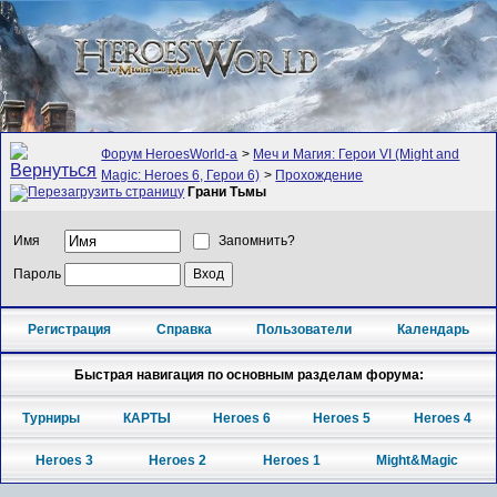
Форум HeroesWorld-а
>
Меч и Магия: Герои VI (Might and
Magic: Heroes 6, Герои 6)
>
Прохождение
Грани Тьмы
Имя
Запомнить?
Пароль
Регистрация
Справка
Пользователи
Календарь
Быстрая навигация по основным разделам форума:
Турниры
КАРТЫ
Heroes 6
Heroes 5
Heroes 4
Heroes 3
Heroes 2
Heroes 1
Might&Magic