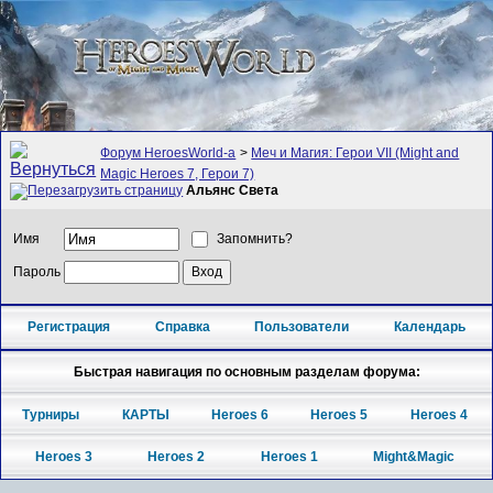
Форум HeroesWorld-а
>
Меч и Магия: Герои VII (Might and
Magic Heroes 7, Герои 7)
Альянс Света
Имя
Запомнить?
Пароль
Регистрация
Справка
Пользователи
Календарь
Быстрая навигация по основным разделам форума:
Турниры
КАРТЫ
Heroes 6
Heroes 5
Heroes 4
Heroes 3
Heroes 2
Heroes 1
Might&Magic