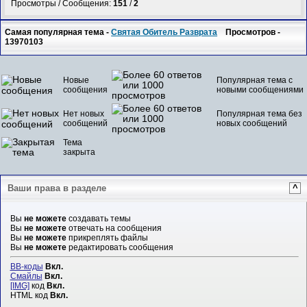
Просмотры / Сообщения:
151
/
2
Самая популярная тема -
Святая Обитель Разврата
Просмотров -
13970103
Новые
Популярная тема с
сообщения
новыми сообщениями
Нет новых
Популярная тема без
сообщений
новых сообщений
Тема
закрыта
Ваши права в разделе
^
Вы
не можете
создавать темы
Вы
не можете
отвечать на сообщения
Вы
не можете
прикреплять файлы
Вы
не можете
редактировать сообщения
BB-коды
Вкл.
Смайлы
Вкл.
[IMG]
код
Вкл.
HTML код
Вкл.