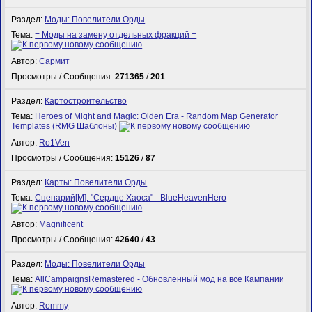
Раздел:
Моды: Повелители Орды
Тема:
= Моды на замену отдельных фракций =
Автор:
Сармит
Просмотры / Сообщения:
271365
/
201
Раздел:
Картостроительство
Тема:
Heroes of Might and Magic: Olden Era - Random Map Generator
Templates (RMG Шаблоны)
Автор:
Ro1Ven
Просмотры / Сообщения:
15126
/
87
Раздел:
Карты: Повелители Орды
Тема:
Сценарий[M]: "Сердце Хаоса" - BlueHeavenHero
Автор:
Magnificent
Просмотры / Сообщения:
42640
/
43
Раздел:
Моды: Повелители Орды
Тема:
AllCampaignsRemastered - Обновленный мод на все Кампании
Автор:
Rommy