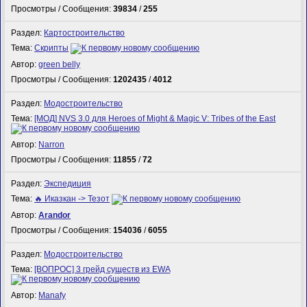
Просмотры / Сообщения:
39834
/
255
Раздел:
Картостроительство
Тема:
Скрипты
Автор:
green belly
Просмотры / Сообщения:
1202435
/
4012
Раздел:
Модостроительство
Тема:
[МОД] NVS 3.0 для Heroes of Might & Magic V: Tribes of the East
Автор:
Narron
Просмотры / Сообщения:
11855
/
72
Раздел:
Экспедиция
Тема:
🔥 Иказкан -> Тезот
Автор:
Arandor
Просмотры / Сообщения:
154036
/
6055
Раздел:
Модостроительство
Тема:
[ВОПРОС] 3 грейд существ из EWA
Автор:
Manafy