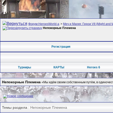
Форум HeroesWorld-а
>
Меч и Магия: Герои VII (Might and 
Непокорные Племена
Регистрация
Турниры
КАРТЫ
Heroes 6
Непокорные Племена
«Мы идём своим собственным путём, в одиночес
Темы раздела
: Непокорные Племена