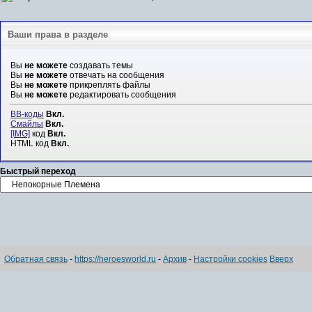
Ваши права в разделе
Вы
не можете
создавать темы
Вы
не можете
отвечать на сообщения
Вы
не можете
прикреплять файлы
Вы
не можете
редактировать сообщения
BB-коды
Вкл.
Смайлы
Вкл.
[IMG]
код
Вкл.
HTML код
Вкл.
Быстрый переход
Обратная связь
-
https://heroesworld.ru
-
Архив
-
Настройки cookies
Вверх