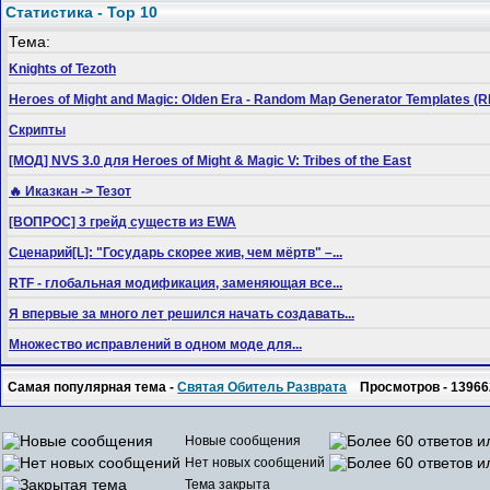
Статистика - Top 10
Тема:
Knights of Tezoth
Heroes of Might and Magic: Olden Era - Random Map Generator Templates
Скрипты
[МОД] NVS 3.0 для Heroes of Might & Magic V: Tribes of the East
🔥 Иказкан -> Тезот
[ВОПРОС] 3 грейд существ из EWA
Сценарий[L]: "Государь скорее жив, чем мёртв" –...
RTF - глобальная модификация, заменяющая все...
Я впервые за много лет решился начать создавать...
Множество исправлений в одном моде для...
Самая популярная тема -
Святая Обитель Разврата
Просмотров - 13966
Новые сообщения
Нет новых сообщений
Тема закрыта