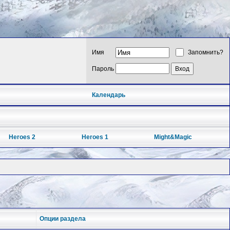
Имя
Запомнить?
Пароль
Календарь
Heroes 2
Heroes 1
Might&Magic
Опции раздела