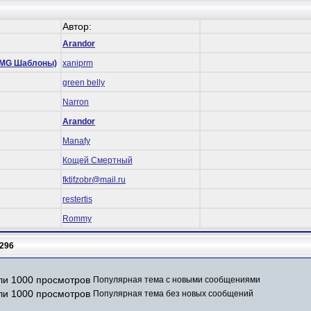
Автор:
Arandor
 (RMG Шаблоны)
xaniprm
green belly
Narron
Arandor
Manafy
Кощей Смертный
fktifzobr@mail.ru
restertis
Rommy
296
Популярная тема с новыми сообщениями
Популярная тема без новых сообщений