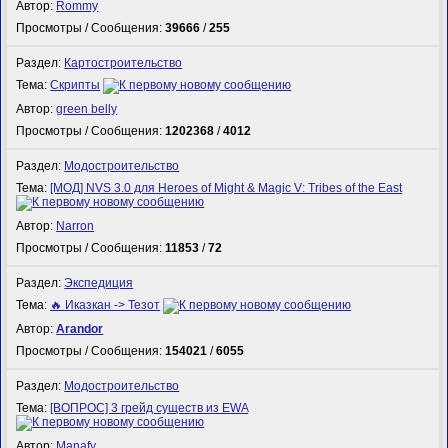
Автор:
Rommy
Просмотры / Сообщения:
39666
/
255
Раздел:
Картостроительство
Тема:
Скрипты
Автор:
green belly
Просмотры / Сообщения:
1202368
/
4012
Раздел:
Модостроительство
Тема:
[МОД] NVS 3.0 для Heroes of Might & Magic V: Tribes of the East
Автор:
Narron
Просмотры / Сообщения:
11853
/
72
Раздел:
Экспедиция
Тема:
🔥 Иказкан -> Тезот
Автор:
Arandor
Просмотры / Сообщения:
154021
/
6055
Раздел:
Модостроительство
Тема:
[ВОПРОС] 3 грейд существ из EWA
Автор:
Manafy