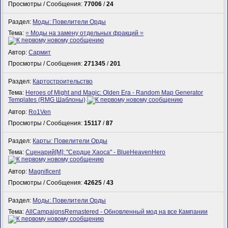
Просмотры / Сообщения:
77006
/
24
Раздел:
Моды: Повелители Орды
Тема:
= Моды на замену отдельных фракций =
Автор:
Сармит
Просмотры / Сообщения:
271345
/
201
Раздел:
Картостроительство
Тема:
Heroes of Might and Magic: Olden Era - Random Map Generator
Templates (RMG Шаблоны)
Автор:
Ro1Ven
Просмотры / Сообщения:
15117
/
87
Раздел:
Карты: Повелители Орды
Тема:
Сценарий[M]: "Сердце Хаоса" - BlueHeavenHero
Автор:
Magnificent
Просмотры / Сообщения:
42625
/
43
Раздел:
Моды: Повелители Орды
Тема:
AllCampaignsRemastered - Обновленный мод на все Кампании