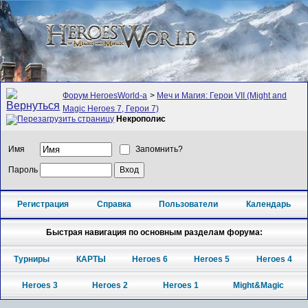
Форум HeroesWorld-а
>
Меч и Магия: Герои VII (Might and
Magic Heroes 7, Герои 7)
Некрополис
Имя
Запомнить?
Пароль
Регистрация
Справка
Пользователи
Календарь
Быстрая навигация по основным разделам форума:
Турниры
КАРТЫ
Heroes 6
Heroes 5
Heroes 4
Heroes 3
Heroes 2
Heroes 1
Might&Magic