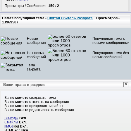
Просмотры / Сообщения:
150
/
2
Самая популярная тема -
Святая Обитель Разврата
Просмотров -
13969507
Новые
Популярная тема с
сообщения
новыми сообщениями
Нет новых
Популярная тема без
сообщений
новых сообщений
Тема
закрыта
Ваши права в разделе
^
Вы
не можете
создавать темы
Вы
не можете
отвечать на сообщения
Вы
не можете
прикреплять файлы
Вы
не можете
редактировать сообщения
BB-коды
Вкл.
Смайлы
Вкл.
[IMG]
код
Вкл.
HTML код
Вкл.