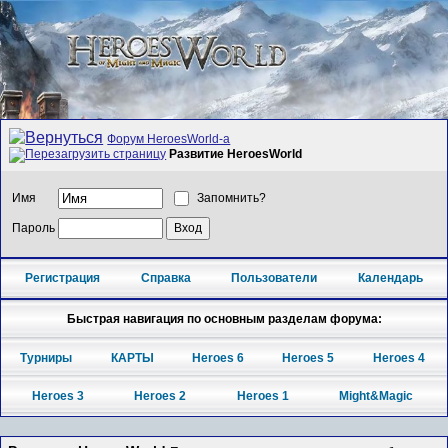
Форум HeroesWorld-а
Развитие HeroesWorld
Имя
Запомнить?
Пароль
Регистрация
Справка
Пользователи
Календарь
Быстрая навигация по основным разделам форума:
Турниры
КАРТЫ
Heroes 6
Heroes 5
Heroes 4
Heroes 3
Heroes 2
Heroes 1
Might&Magic