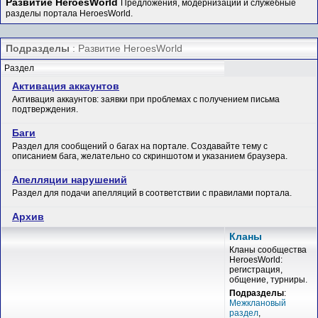
Развитие HeroesWorld
Предложения, модернизации и служебные
разделы портала HeroesWorld.
Подразделы
: Развитие HeroesWorld
Раздел
Активация аккаунтов
Активация аккаунтов: заявки при проблемах с получением письма
подтверждения.
Баги
Раздел для сообщений о багах на портале. Создавайте тему с
описанием бага, желательно со скриншотом и указанием браузера.
Апелляции нарушений
Раздел для подачи апелляций в соответствии с правилами портала.
Архив
Кланы
Кланы сообщества
HeroesWorld:
регистрация,
общение, турниры.
Подразделы
:
Межклановый
раздел
,