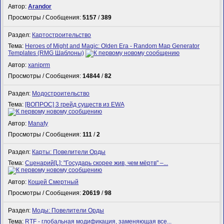
Автор:
Arandor
Просмотры / Сообщения:
5157
/
389
Раздел:
Картостроительство
Тема:
Heroes of Might and Magic: Olden Era - Random Map Generator
Templates (RMG Шаблоны)
Автор:
xaniprm
Просмотры / Сообщения:
14844
/
82
Раздел:
Модостроительство
Тема:
[ВОПРОС] 3 грейд существ из EWA
Автор:
Manafy
Просмотры / Сообщения:
111
/
2
Раздел:
Карты: Повелители Орды
Тема:
Сценарий[L]: "Государь скорее жив, чем мёртв" –...
Автор:
Кощей Смертный
Просмотры / Сообщения:
20619
/
98
Раздел:
Моды: Повелители Орды
Тема:
RTF - глобальная модификация, заменяющая все...