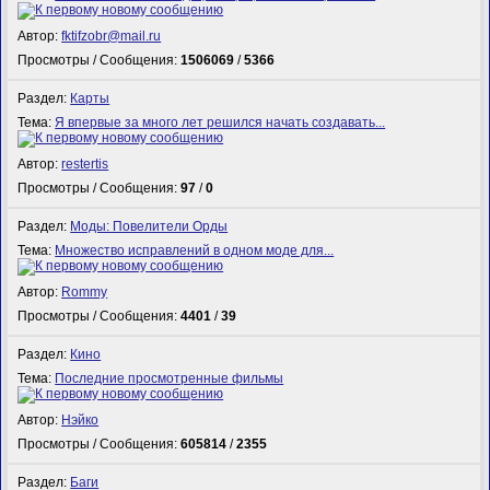
Автор:
fktifzobr@mail.ru
Просмотры / Сообщения:
1506069
/
5366
Раздел:
Карты
Тема:
Я впервые за много лет решился начать создавать...
Автор:
restertis
Просмотры / Сообщения:
97
/
0
Раздел:
Моды: Повелители Орды
Тема:
Множество исправлений в одном моде для...
Автор:
Rommy
Просмотры / Сообщения:
4401
/
39
Раздел:
Кино
Тема:
Последние просмотренные фильмы
Автор:
Нэйко
Просмотры / Сообщения:
605814
/
2355
Раздел:
Баги