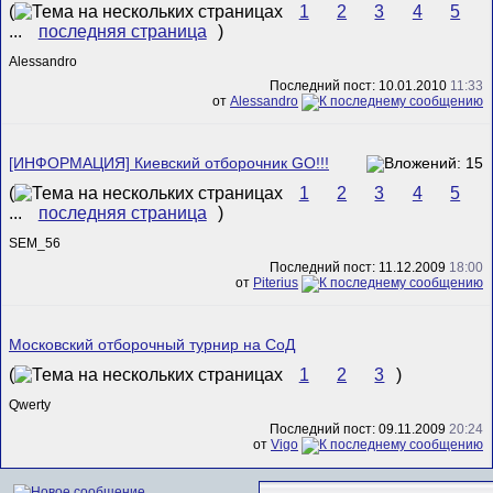
(
1
2
3
4
5
...
последняя страница
)
Alessandro
Последний пост: 10.01.2010
11:33
от
Alessandro
[ИНФОРМАЦИЯ] Киевский отборочник GO!!!
(
1
2
3
4
5
...
последняя страница
)
SEM_56
Последний пост: 11.12.2009
18:00
от
Piterius
Московский отборочный турнир на СоД
(
1
2
3
)
Qwerty
Последний пост: 09.11.2009
20:24
от
Vigo