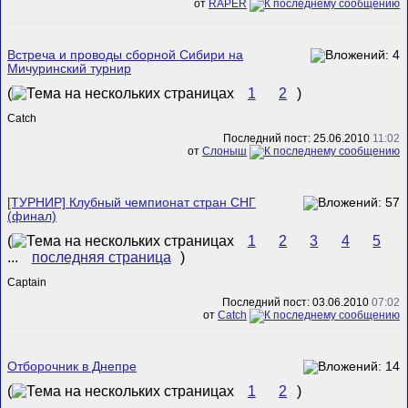
от
RAPER
Встреча и проводы сборной Сибири на
Мичуринский турнир
(
1
2
)
Catch
Последний пост: 25.06.2010
11:02
от
Слоныш
[ТУРНИР] Клубный чемпионат стран СНГ
(финал)
(
1
2
3
4
5
...
последняя страница
)
Captain
Последний пост: 03.06.2010
07:02
от
Catch
Отборочник в Днепре
(
1
2
)