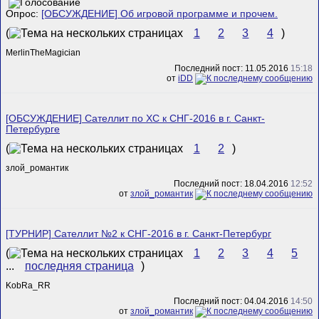
Опрос:
[ОБСУЖДЕНИЕ] Об игровой программе и прочем.
(
1
2
3
4
)
MerlinTheMagician
Последний пост: 11.05.2016
15:18
от
iDD
[ОБСУЖДЕНИЕ] Сателлит по ХС к СНГ-2016 в г. Санкт-
Петербурге
(
1
2
)
злой_романтик
Последний пост: 18.04.2016
12:52
от
злой_романтик
[ТУРНИР] Сателлит №2 к СНГ-2016 в г. Санкт-Петербург
(
1
2
3
4
5
...
последняя страница
)
KobRa_RR
Последний пост: 04.04.2016
14:50
от
злой_романтик