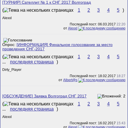
[ТУРНИР] Сателлит № 1 к СНГ 2017 Волгоград
(
1
2
3
4
5
)
Alexxl
Последний пост: 06.03.2017
22:20
от
Alexxl
Опрос:
[ИНФОРМАЦИЯ] Финальное голосование за место
проведения СНГ-2017
(
1
2
3
4
5
...
последняя страница
)
Dirty_Player
Последний пост: 18.02.2017
18:27
от
Albert@s
[ОБСУЖДЕНИЕ] Заявка Волгоград СНГ 2017
(
1
2
3
4
5
...
последняя страница
)
Alexxl
Последний пост: 16.02.2017
15:43
от
Alexxl