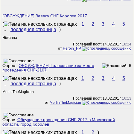
[ОБСУЖДЕНИЕ] Заявка СНГ Королев 2017
(
1
2
3
4
5
...
последняя страница
)
Hiwanna
Последний пост: 14.02.2017
18:24
от
Heroin_HP
Опрос:
[ОБСУЖДЕНИЕ] Голосование за место
проведения СНГ-2107
(
1
2
3
4
5
...
последняя страница
)
MerlinTheMagician
Последний пост: 13.02.2017
16:13
от
MerlinTheMagician
Опрос:
Обсуждение проведения СНГ-2017 в Московской
области, город Королёв
(
1
2
)