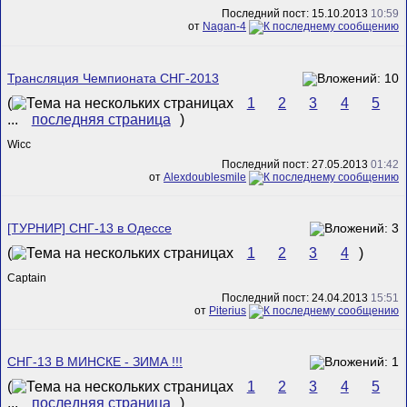
Последний пост: 15.10.2013
10:59
от
Nagan-4
Трансляция Чемпионата СНГ-2013
(
1
2
3
4
5
...
последняя страница
)
Wicc
Последний пост: 27.05.2013
01:42
от
Alexdoublesmile
[ТУРНИР] СНГ-13 в Одессе
(
1
2
3
4
)
Captain
Последний пост: 24.04.2013
15:51
от
Piterius
СНГ-13 В МИНСКЕ - ЗИМА !!!
(
1
2
3
4
5
...
последняя страница
)