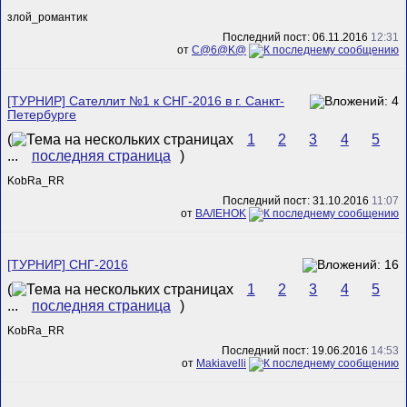
злой_романтик
Последний пост: 06.11.2016
12:31
от
C@6@K@
[ТУРНИР] Сателлит №1 к СНГ-2016 в г. Санкт-
Петербурге
(
1
2
3
4
5
...
последняя страница
)
KobRa_RR
Последний пост: 31.10.2016
11:07
от
BA/IEHOK
[ТУРНИР] СНГ-2016
(
1
2
3
4
5
...
последняя страница
)
KobRa_RR
Последний пост: 19.06.2016
14:53
от
Makiavelli