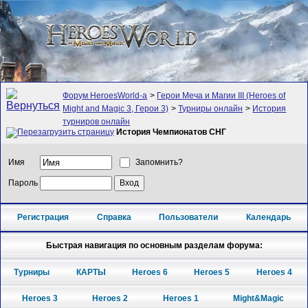
Форум HeroesWorld-а
>
Герои Меча и Магии III (Heroes of
Might and Magic 3, Герои 3)
>
Турниры онлайн
>
История
турниров онлайн
История Чемпионатов СНГ
Имя
Запомнить?
Пароль
Регистрация
Справка
Пользователи
Календарь
Быстрая навигация по основным разделам форума:
Турниры
КАРТЫ
Heroes 6
Heroes 5
Heroes 4
Heroes 3
Heroes 2
Heroes 1
Might&Magic