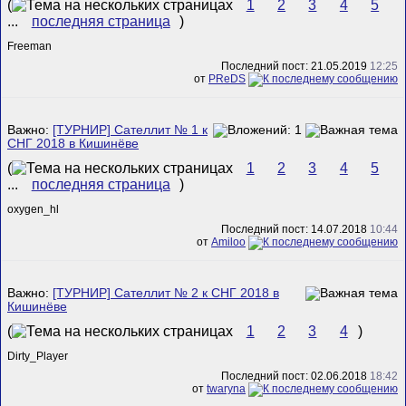
(
1
2
3
4
5
...
последняя страница
)
Freeman
Последний пост: 21.05.2019
12:25
от
PReDS
Важно:
[ТУРНИР] Сателлит № 1 к
СНГ 2018 в Кишинёве
(
1
2
3
4
5
...
последняя страница
)
oxygen_hl
Последний пост: 14.07.2018
10:44
от
Amiloo
Важно:
[ТУРНИР] Сателлит № 2 к СНГ 2018 в
Кишинёве
(
1
2
3
4
)
Dirty_Player
Последний пост: 02.06.2018
18:42
от
twaryna