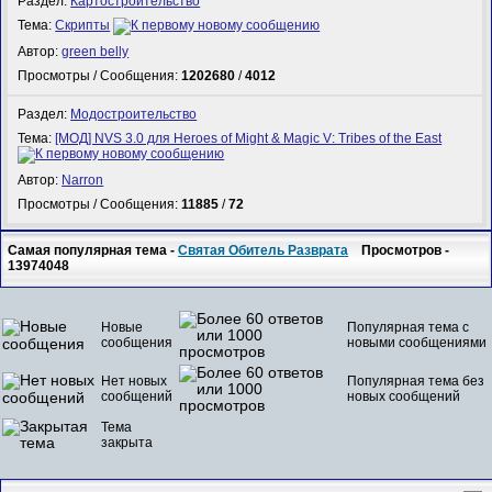
Раздел:
Картостроительство
Тема:
Скрипты
Автор:
green belly
Просмотры / Сообщения:
1202680
/
4012
Раздел:
Модостроительство
Тема:
[МОД] NVS 3.0 для Heroes of Might & Magic V: Tribes of the East
Автор:
Narron
Просмотры / Сообщения:
11885
/
72
Самая популярная тема -
Святая Обитель Разврата
Просмотров -
13974048
Новые
Популярная тема с
сообщения
новыми сообщениями
Нет новых
Популярная тема без
сообщений
новых сообщений
Тема
закрыта