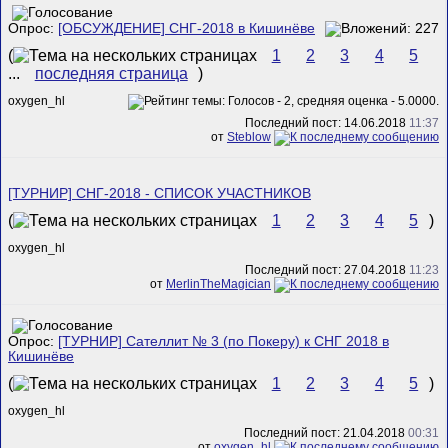
Опрос:
[ОБСУЖДЕНИЕ] СНГ-2018 в Кишинёве
(
1
2
3
4
5
...
последняя страница
)
oxygen_hl
Последний пост: 14.06.2018
11:37
от
Steblow
[ТУРНИР] СНГ-2018 - СПИСОК УЧАСТНИКОВ
(
1
2
3
4
5
)
oxygen_hl
Последний пост: 27.04.2018
11:23
от
MerlinTheMagician
Опрос:
[ТУРНИР] Сателлит № 3 (по Покеру) к СНГ 2018 в
Кишинёве
(
1
2
3
4
5
)
oxygen_hl
Последний пост: 21.04.2018
00:31
от
oxygen_hl