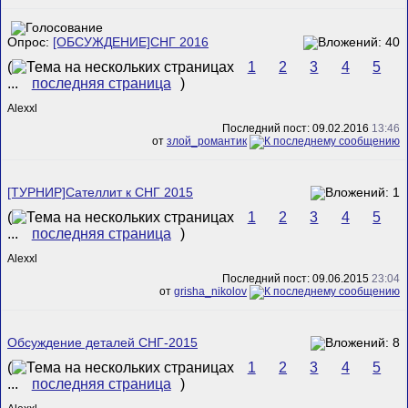
Опрос:
[ОБСУЖДЕНИЕ]СНГ 2016
(
1
2
3
4
5
...
последняя страница
)
Alexxl
Последний пост: 09.02.2016
13:46
от
злой_романтик
[ТУРНИР]Сателлит к СНГ 2015
(
1
2
3
4
5
...
последняя страница
)
Alexxl
Последний пост: 09.06.2015
23:04
от
grisha_nikolov
Обсуждение деталей СНГ-2015
(
1
2
3
4
5
...
последняя страница
)