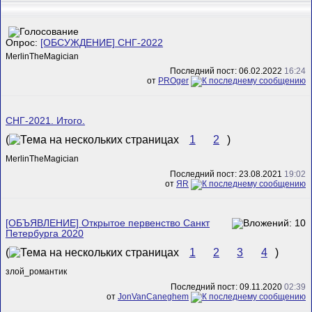
Опрос:
[ОБСУЖДЕНИЕ] СНГ-2022
MerlinTheMagician
Последний пост: 06.02.2022
16:24
от
PROger
СНГ-2021. Итого.
(
1
2
)
MerlinTheMagician
Последний пост: 23.08.2021
19:02
от
ЯR
[ОБЪЯВЛЕНИЕ] Открытое первенство Санкт
Петербурга 2020
(
1
2
3
4
)
злой_романтик
Последний пост: 09.11.2020
02:39
от
JonVanCaneghem