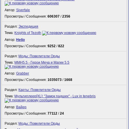
Автор:
Siverfale
Просмотры / Сообщения:
606307
/
2356
Раздел:
Экспедиция
Тема:
Knights of Tezoth
Автор:
Небо
Просмотры / Сообщения:
9252
/
822
Раздел:
Моды: Повелители Орды
Тема:
MMH5.5 - Герои Меча и Магии 5.5
Автор:
Grabber
Просмотры / Сообщения:
1035073
/
1668
Раздел:
Карты: Повелители Орды
Тема:
Мультиплеер[XL]: "Замок падших" - Lux in tenebris
Автор:
Вайер
Просмотры / Сообщения:
77112
/
24
Раздел:
Моды: Повелители Орды