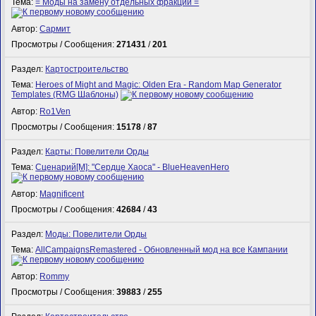
Тема:
= Моды на замену отдельных фракций =
Автор:
Сармит
Просмотры / Сообщения:
271431
/
201
Раздел:
Картостроительство
Тема:
Heroes of Might and Magic: Olden Era - Random Map Generator
Templates (RMG Шаблоны)
Автор:
Ro1Ven
Просмотры / Сообщения:
15178
/
87
Раздел:
Карты: Повелители Орды
Тема:
Сценарий[M]: "Сердце Хаоса" - BlueHeavenHero
Автор:
Magnificent
Просмотры / Сообщения:
42684
/
43
Раздел:
Моды: Повелители Орды
Тема:
AllCampaignsRemastered - Обновленный мод на все Кампании
Автор:
Rommy
Просмотры / Сообщения:
39883
/
255