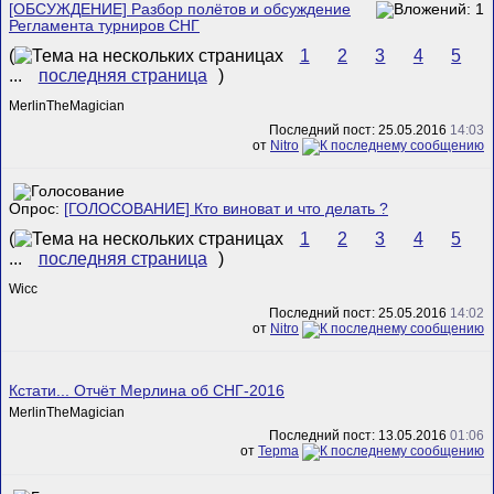
[ОБСУЖДЕНИЕ] Разбор полётов и обсуждение
Регламента турниров СНГ
(
1
2
3
4
5
...
последняя страница
)
MerlinTheMagician
Последний пост: 25.05.2016
14:03
от
Nitro
Опрос:
[ГОЛОСОВАНИЕ] Кто виноват и что делать ?
(
1
2
3
4
5
...
последняя страница
)
Wicc
Последний пост: 25.05.2016
14:02
от
Nitro
Кстати... Отчёт Мерлина об СНГ-2016
MerlinTheMagician
Последний пост: 13.05.2016
01:06
от
Tepma