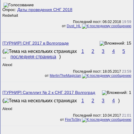
Опрос:
Даты проведения СНГ 2018
Redwhait
Последний пост: 06.02.2018
19:59
от
Dust_HL
[ТУРНИР] СНГ 2017 в Волгограде
(
1
2
3
4
5
...
последняя страница
)
Alexxl
Последний пост: 18.05.2017
23:59
от
MerlinTheMagician
[ТУРНИР] Сателлит № 2 к СНГ 2017 Волгоград
(
1
2
3
4
)
Alexxl
Последний пост: 10.04.2017
21:01
от
FireToSky