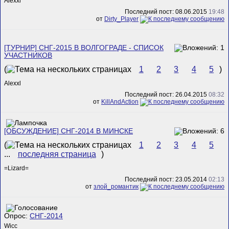
Alexxl
Последний пост: 08.06.2015
19:48
от
Dirty_Player
[ТУРНИР] СНГ-2015 В ВОЛГОГРАДЕ - СПИСОК
УЧАСТНИКОВ
(
1
2
3
4
5
)
Alexxl
Последний пост: 26.04.2015
08:32
от
KillAndAction
[ОБСУЖДЕНИЕ] СНГ-2014 В МИНСКЕ
(
1
2
3
4
5
...
последняя страница
)
=Lizard=
Последний пост: 23.05.2014
02:13
от
злой_романтик
Опрос:
СНГ-2014
Wicc