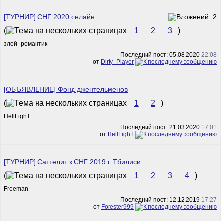
[ТУРНИР] СНГ 2020 онлайн
(
1
2
3
)
злой_романтик
Последний пост: 05.08.2020
22:08
от
Dirty_Player
[ОБЪЯВЛЕНИЕ] Фонд джентельменов
(
1
2
)
HellLighT
Последний пост: 21.03.2020
17:01
от
HellLighT
[ТУРНИР] Саттелит к СНГ 2019 г. Тбилиси
(
1
2
3
4
)
Freeman
Последний пост: 12.12.2019
17:27
от
Forester999